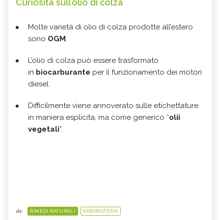
Curiosità sull’olio di colza
Molte varietà di olio di colza prodotte all’estero
sono
OGM
.
L’olio di colza può essere trasformato
in
biocarburante
per il funzionamento dei motori
diesel.
Difficilmente viene annoverato sulle etichettature
in maniera esplicita, ma come generico “
olii
vegetali
”.
da:
RIMEDI NATURALI
ERBORISTERIA