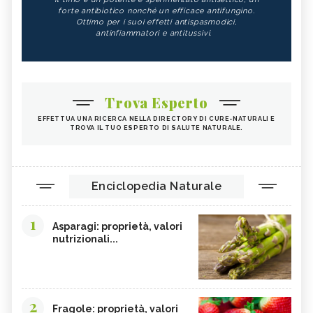
forte antibiotico nonché un efficace antifungino.
Ottimo per i suoi effetti antispasmodici,
antinfiammatori e antitussivi.
Trova Esperto
EFFETTUA UNA RICERCA NELLA DIRECTORY DI CURE-NATURALI E
TROVA IL TUO ESPERTO DI SALUTE NATURALE.
Enciclopedia Naturale
1
Asparagi: proprietà, valori
nutrizionali...
2
Fragole: proprietà, valori