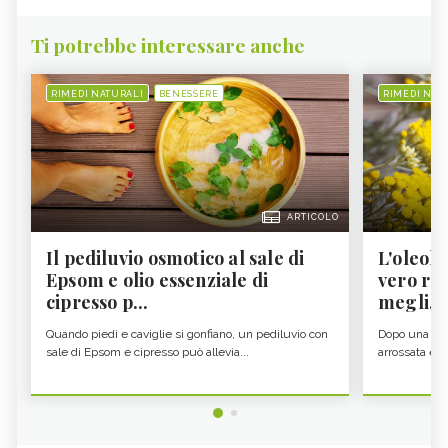
Ti potrebbe interessare anche
RIMEDI NATURALI
BENESSERE
RIMEDI NAT
ARTICOLO
Il pediluvio osmotico al sale di
L'oleolit
Epsom e olio essenziale di
vero re 
cipresso p...
megli...
Quando piedi e caviglie si gonfiano, un pediluvio con
Dopo una gior
sale di Epsom e cipresso può allevia...
arrossata e se