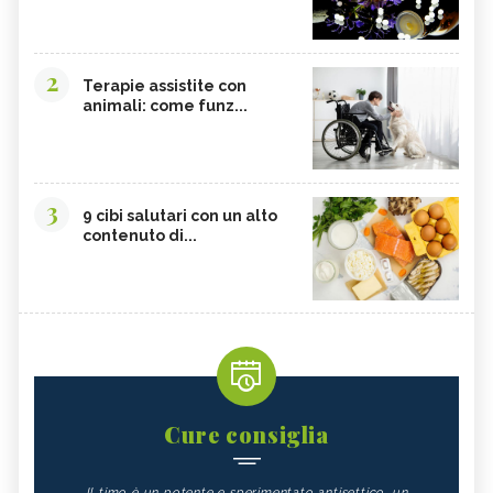
2
Terapie assistite con
animali: come funz...
3
9 cibi salutari con un alto
contenuto di...
Cure consiglia
Il timo è un potente e sperimentato antisettico, un