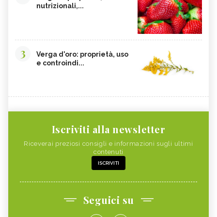
nutrizionali,...
3
Verga d'oro: proprietà, uso
e controindi...
Iscriviti alla newsletter
Riceverai preziosi consigli e informazioni sugli ultimi
contenuti
ISCRIVITI
Seguici su