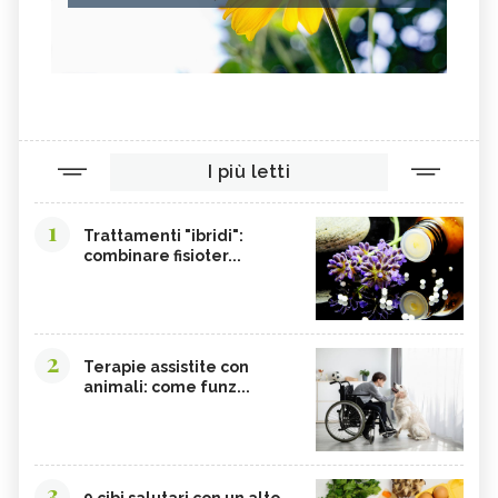
I più letti
1
Trattamenti "ibridi":
combinare fisioter...
2
Terapie assistite con
animali: come funz...
3