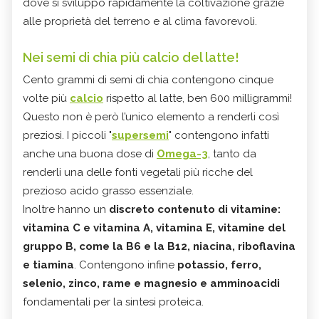
dove si sviluppò rapidamente la coltivazione grazie
alle proprietà del terreno e al clima favorevoli.
Nei semi di chia più calcio del latte!
Cento grammi di semi di chia contengono cinque
volte più
calcio
rispetto al latte, ben 600 milligrammi!
Questo non è però l’unico elemento a renderli così
preziosi. I piccoli "
supersemi
" contengono infatti
anche una buona dose di
Omega-3
, tanto da
renderli una delle fonti vegetali più ricche del
prezioso acido grasso essenziale.
Inoltre hanno un
discreto contenuto di vitamine:
vitamina C e vitamina A, vitamina E, vitamine del
gruppo B, come la B6 e la B12, niacina, riboflavina
e tiamina
. Contengono infine
potassio, ferro,
selenio, zinco, rame e magnesio e amminoacidi
fondamentali per la sintesi proteica.