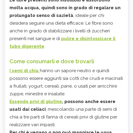
Le fibre presenti sono insolubili e assorbono
molta acqua, quindi sono in grado di regalare un
prolungato senso di sazietà
, ideale per chi
desidera seguire una dieta efficace. Le fibre sono
anche in grado di stabilizzare i livelli di zuccheri
presenti nel sangue e di
pulire e disintossicare il
tubo digerente
.
Come consumarli e dove trovarli
I semi di chia
hanno un sapore neutro e quindi
possono essere aggiunti sia cotti che crudi e macinati
a frullati, yogurt, cereali, pane, o usati per arricchire
zuppe, minestre e insalate.
Essendo privi di glutine
, possono anche essere
usati dai celiaci
, mescolando una parte di semi di
chia a tre parti di farina di cereali privi di glutine per
realizzare vari impasti.
Per chi è vegano o non può mangiare le uova,