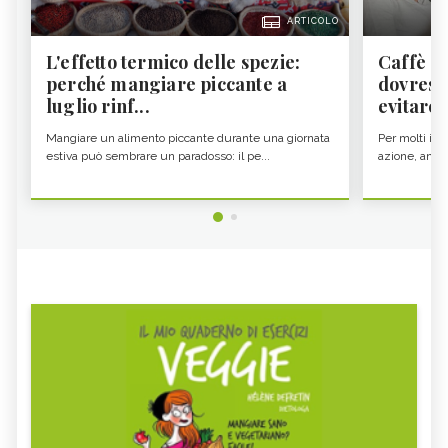
ARTICOLO
L'effetto termico delle spezie:
Caffè a
perché mangiare piccante a
dovresti
luglio rinf...
evitare i
Mangiare un alimento piccante durante una giornata
Per molti il c
estiva può sembrare un paradosso: il pe...
azione, ancor