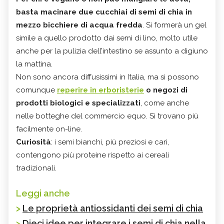
basta macinare due cucchiai di semi di chia in
mezzo bicchiere di acqua fredda
. Si formerà un gel
simile a quello prodotto dai semi di lino, molto utile
anche per la pulizia dell’intestino se assunto a digiuno
la mattina.
Non sono ancora diffusissimi in Italia, ma si possono
comunque
reperire in erboristerie
o negozi di
prodotti biologici e specializzati
, come anche
nelle botteghe del commercio equo. Si trovano più
facilmente on-line.
Curiosità
: i semi bianchi, più preziosi e cari,
contengono più proteine rispetto ai cereali
tradizionali.
Leggi anche
>
Le proprietà antiossidanti dei semi di chia
>
Dieci idee per integrare i semi di chia nella