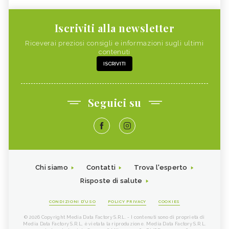
Iscriviti alla newsletter
Riceverai preziosi consigli e informazioni sugli ultimi
contenuti
ISCRIVITI
Seguici su
Chi siamo
Contatti
Trova l'esperto
Risposte di salute
CONDIZIONI D'USO
POLICY PRIVACY
COOKIES
© 2026 Copyright Media Data Factory S.R.L. - I contenuti sono di proprietà di
Media Data Factory S.R.L, è vietata la riproduzione. Media Data Factory S.R.L.