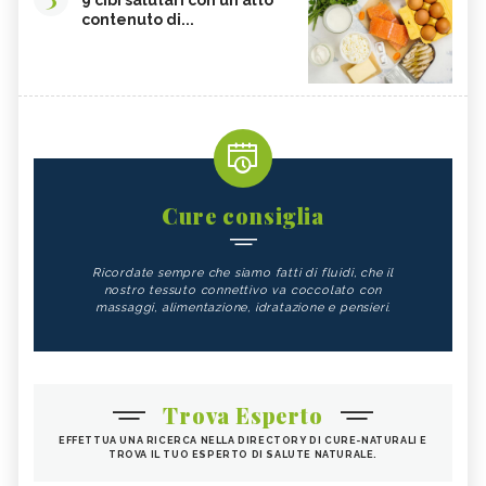
9 cibi salutari con un alto
contenuto di...
Cure consiglia
Ricordate sempre che siamo fatti di fluidi, che il
nostro tessuto connettivo va coccolato con
massaggi, alimentazione, idratazione e pensieri.
Trova Esperto
EFFETTUA UNA RICERCA NELLA DIRECTORY DI CURE-NATURALI E
TROVA IL TUO ESPERTO DI SALUTE NATURALE.