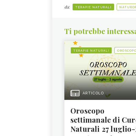
da:
TERAPIE NATURALI
NATURO
Ti potrebbe interess
TERAPIE NATURALI
OROSCOP
ARTICOLO
Oroscopo
settimanale di Cur
Naturali 27 luglio-