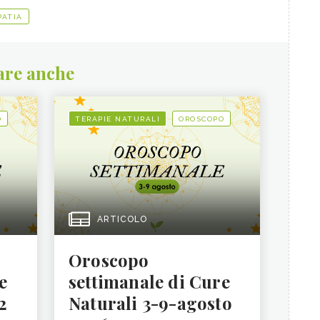
PATIA
are anche
O
TERAPIE NATURALI
OROSCOPO
ARTICOLO
Oroscopo
e
settimanale di Cure
2
Naturali 3-9-agosto