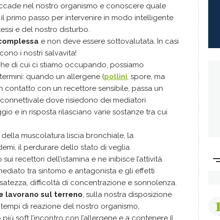
ccade nel nostro organismo e conoscere quale
 il primo passo per intervenire in modo intelligente
tessi e del nostro disturbo.
o complessa
e non deve essere sottovalutata. In casi
cono i nostri salvavita!
iche di cui ci stiamo occupando, possiamo
 termini: quando un allergene (
pollini
, spore, ma
in contatto con un recettore sensibile, passa un
 connettivale dove risiedono dei mediatori
io e in risposta rilasciano varie sostanze tra cui
 della muscolatura liscia bronchiale, la
mi, il perdurare dello stato di veglia.
ui recettori dell’istamina e ne inibisce l’attività.
ediato tra sintomo e antagonista e gli effetti
ssatezza, difficoltà di concentrazione e sonnolenza.
e lavorano sul terreno
, sulla nostra disposizione
li tempi di reazione del nostro organismo,
iù soft l’incontro con l’allergene e a contenere il