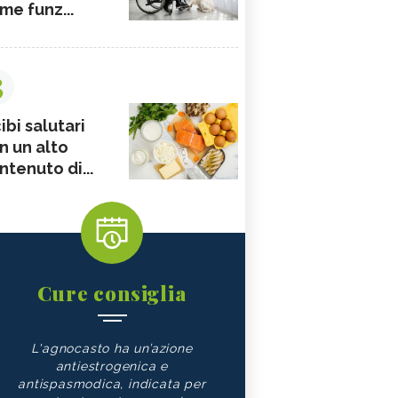
me funz...
3
ibi salutari
n un alto
ntenuto di...
Cure consiglia
L'agnocasto ha un’azione
antiestrogenica e
antispasmodica, indicata per