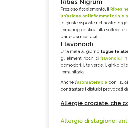
Ribes Nigrum
Prezioso fitoelemento, il
Ribes n
un’azione antinfiammatoria e a
le giuste risposte nel nostro orga
immunoglobuline alla sollecitazio
parte dei mastociti.
Flavonoidi
Una mela al giorno
toglie le all
gli alimenti ricchi di
flavonoidi
, i
pomodori, il te verde, il ginko bi
immunitaria.
Anche l'
aromaterapia
con i suoi
contrastare i disturbi provocati d
Allergie crociate, che 
Allergie di stagione: ant