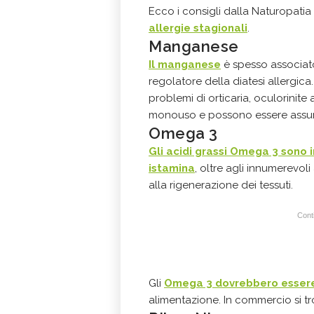
Ecco i consigli dalla Naturopatia 
allergie stagionali
.
Manganese
Il manganese
è spesso associat
regolatore della diatesi allergic
problemi di orticaria, oculorinite 
monouso e possono essere assun
Omega 3
Gli acidi grassi Omega 3 sono in
istamina
, oltre agli innumerevoli 
alla rigenerazione dei tessuti.
Conti
Gli
Omega 3 dovrebbero essere
alimentazione. In commercio si tro