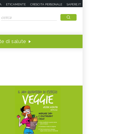
A
ETICAMENTE
CRESCITA PERSONALE
SAPERE.IT
e di salute