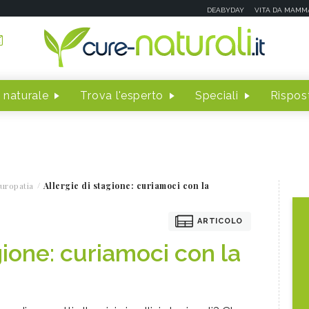
DEABYDAY
VITA DA MAMM
 naturale
Trova l'esperto
Speciali
Rispost
uropatia
Allergie di stagione: curiamoci con la
ARTICOLO
gione: curiamoci con la