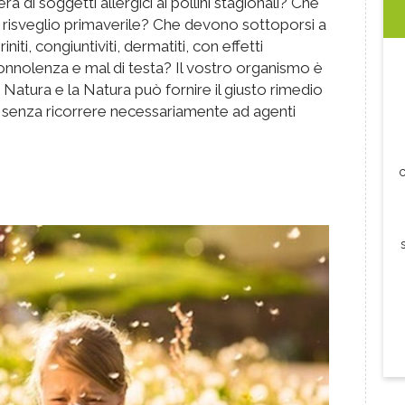
a di soggetti allergici ai pollini stagionali? Che
 risveglio primaverile? Che devono sottoporsi a
iti, congiuntiviti, dermatiti, con effetti
sonnolenza e mal di testa? Il vostro organismo è
 Natura e la Natura può fornire il giusto rimedio
, senza ricorrere necessariamente ad agenti
c