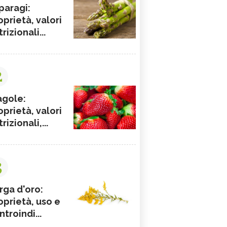
paragi:
oprietà, valori
rizionali...
2
agole:
oprietà, valori
rizionali,...
3
rga d'oro:
oprietà, uso e
ntroindi...