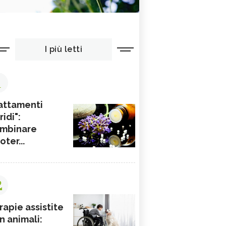
I più letti
1
attamenti
ridi":
mbinare
ioter...
2
rapie assistite
n animali: