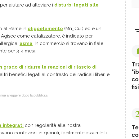
per aiutare ad alleviare i
disturbi legati alle
o al Rame in
oligoelemento
(Mn_Cu ) ed è un
a. Agisce come catalizzatore, è indicato per
allergica,
asma
. In commercio si trovano in fiale
te per 3-4 mesi.
Tr
 grado di ridurre le reazioni di rilascio di
"ib
altri benefici legati al contrasto dei radicali liberi e
co
fis
nua a leggere dopo la pubblicità
 integrati
con regolarità alla nostra
Te
vano confezioni in granuli, facilmente assumibili.
co