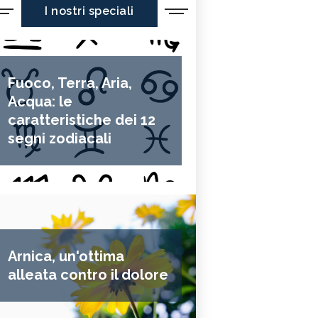
I nostri speciali
Fuoco, Terra, Aria,
Acqua: le
caratteristiche dei 12
segni zodiacali
Arnica, un'ottima
alleata contro il dolore