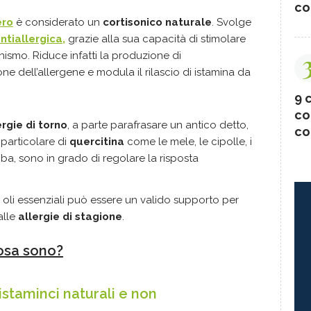
co
ero
è considerato un
cortisonico naturale
. Svolge
ntiallergica,
grazie alla sua capacità di stimolare
nismo. Riduce infatti la produzione di
ne dell’allergene e modula il rilascio di istamina da
9 c
co
ergie di torno
, a parte parafrasare un antico detto,
co
n particolare di
quercitina
come le mele, le cipolle, i
loba, sono in grado di regolare la risposta
 oli essenziali può essere un valido supporto per
alle
allergie di stagione
.
cosa sono?
istaminci naturali e non