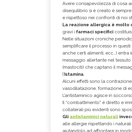
Avere consapevolezza di cosa a
disequilibrio si è creato è sempre
e rispettoso nei confronti di noi s
La reazione allergica è molt
gravi i
farmaci specifici
costituis
Nelle situazioni croniche period
semplificare il processo in questi
anche certi alimenti, ecc…) entra 
messaggio allertante nel tessuto
(mastociti) che captano il messagg
l’
Istamina
.
Alcuni effetti sono la contrazione
vasodilatazione, formazione di ede
L’antistaminico agisce in soccorso s
Il “combattimento” è diretto e imm
collaterali più evidenti sono spo
Gli
antistaminici naturali
invec
alle allergie rispettando i natura
aiutandolo ad affrontare in modo p