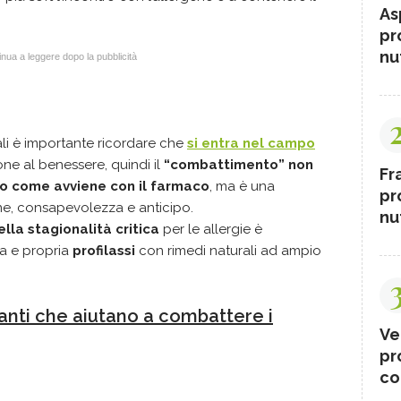
As
pr
nut
nua a leggere dopo la pubblicità
ali è importante ricordare che
si entra nel campo
ne al benessere, quindi il
“combattimento” non
Fr
o come avviene con il farmaco
, ma è una
pr
ne, consapevolezza e anticipo.
nut
lla stagionalità critica
per le allergie è
a e propria
profilassi
con rimedi naturali ad ampio
nti che aiutano a combattere i
Ve
pr
co