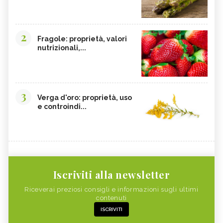
2
Fragole: proprietà, valori
nutrizionali,...
3
Verga d'oro: proprietà, uso
e controindi...
Iscriviti alla newsletter
Riceverai preziosi consigli e informazioni sugli ultimi
contenuti
ISCRIVITI