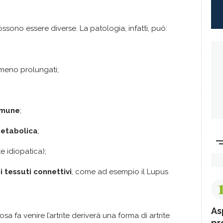
ossono essere diverse. La patologia, infatti, può:
 meno prolungati;
mmune
;
metabolica
;
ite idiopatica);
 tessuti connettivi
, come ad esempio il Lupus
As
 fa venire l’artrite deriverà una forma di artrite
pr