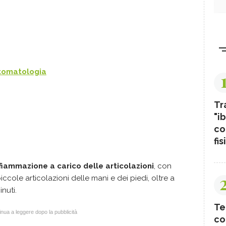
intomatologia
Tr
"ib
co
fis
fiammazione a carico delle articolazioni
, con
piccole articolazioni delle mani e dei piedi, oltre a
inuti.
Te
nua a leggere dopo la pubblicità
co