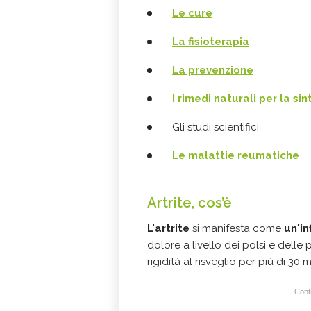
Le cure
La fisioterapia
La prevenzione
I rimedi naturali per la s
Gli studi scientifici
Le malattie reumatiche
Artrite, cos’è
L'artrite
si manifesta come
un'in
dolore a livello dei polsi e delle 
rigidità al risveglio per più di 30 m
Conti