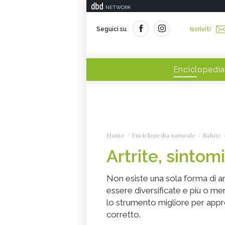
NETWORK
Seguici su
Iscriviti
Enciclopedia
Home
Enciclopedia naturale
Salute
Artrite, sintom
Non esiste una sola forma di ar
essere diversificate e più o me
lo strumento migliore per appr
corretto.