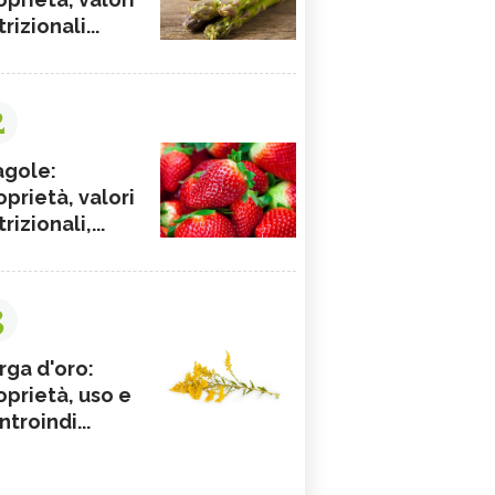
rizionali...
2
agole:
oprietà, valori
rizionali,...
3
rga d'oro:
oprietà, uso e
ntroindi...