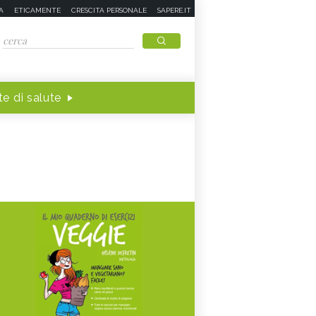
A
ETICAMENTE
CRESCITA PERSONALE
SAPERE.IT
e di salute