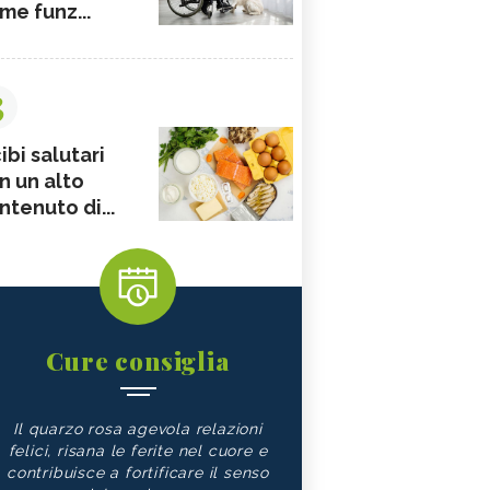
me funz...
3
ibi salutari
n un alto
ntenuto di...
Cure consiglia
Il quarzo rosa agevola relazioni
felici, risana le ferite nel cuore e
contribuisce a fortificare il senso