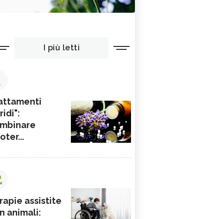
I più letti
1
attamenti
ridi":
mbinare
ioter...
2
rapie assistite
n animali: