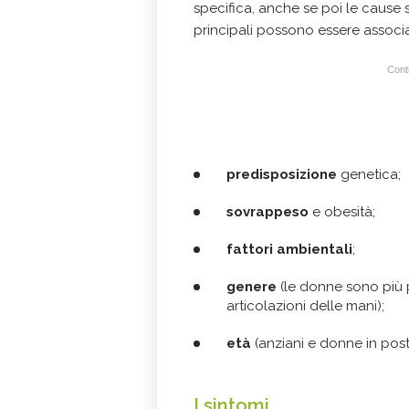
specifica, anche se poi le cause 
principali possono essere associ
Conti
predisposizione
genetica;
sovrappeso
e obesità;
fattori ambientali
;
genere
(le donne sono più 
articolazioni delle mani);
età
(anziani e donne in pos
I sintomi