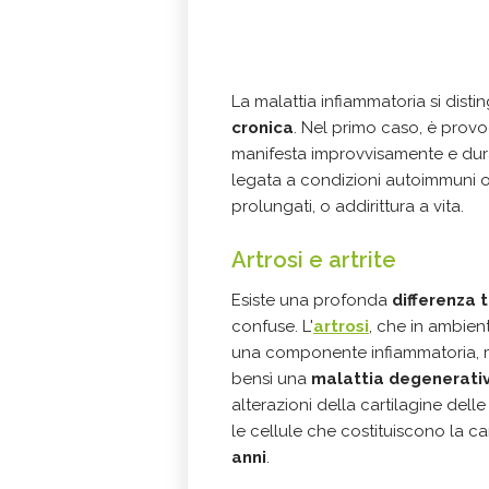
La malattia infiammatoria si disti
cronica
. Nel primo caso, è provoca
manifesta improvvisamente e dura
legata a condizioni autoimmuni o 
prolungati, o addirittura a vita.
Artrosi e artrite
Esiste una profonda
differenza t
confuse. L'
artrosi
, che in ambien
una componente infiammatoria, 
bensì una
malattia degenerativ
alterazioni della cartilagine delle
le cellule che costituiscono la car
anni
.