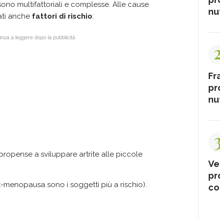
sono multifattoriali e complesse. Alle cause
nut
ati anche
fattori di rischio
:
nua a leggere dopo la pubblicità
Fr
pr
nut
propense a sviluppare artrite alle piccole
Ve
pr
t-menopausa sono i soggetti più a rischio).
co