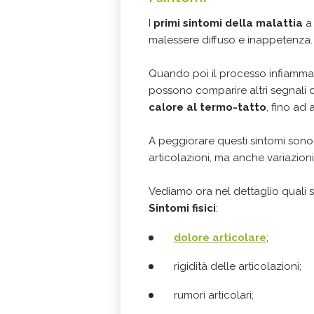
I
primi sintomi della malattia
a 
malessere diffuso e inappetenza.
Quando poi il processo infiammato
possono comparire altri segnali q
calore al termo-tatto
, fino ad 
A peggiorare questi sintomi sono 
articolazioni, ma anche variazion
Vediamo ora nel dettaglio quali son
Sintomi fisici
:
dolore articolare
;
rigidità delle articolazioni;
rumori articolari;