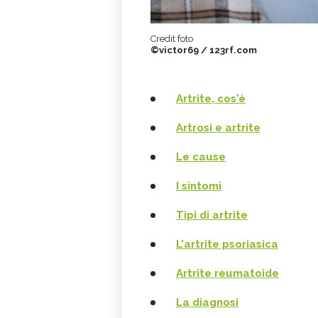
Credit foto
©victor69 / 123rf.com
Artrite, cos'è
Artrosi e artrite
Le cause
I sintomi
Tipi di artrite
L'artrite psoriasica
Artrite reumatoide
La diagnosi