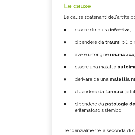
Le cause
Le cause scatenanti dell'artrite p
essere di natura
infettiva
;
dipendere da
traumi
più o
avere un'origine
reumatica
;
essere una malattia
autoi
derivare da una
malattia 
dipendere da
farmaci
(artr
dipendere da
patologie dei
eritematoso sistemico.
Tendenzialmente, a seconda di cosa