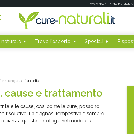
DEABYDAY
VITA DA MAMM
 naturale
Trova l'esperto
Speciali
Rispost
Naturopatia
Artrite
i, cause e trattamento
trite e le cause, così come le cure, possono
no risolutive. La diagnosi tempestiva è sempre
occiarsi a questa patologia nel modo più