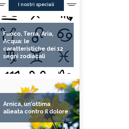
I nostri speciali
Fuoco, Terra, Aria,
Acqua: le
caratteristiche dei 12
segni zodiacali
Arnica, un'ottima
alleata contro il dolore