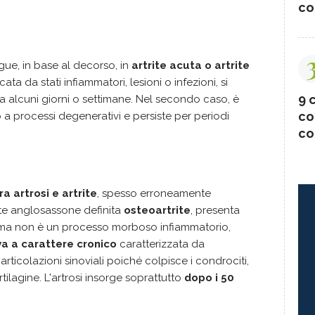
co
ngue, in base al decorso, in
artrite acuta o artrite
ta da stati infiammatori, lesioni o infezioni, si
9 c
 alcuni giorni o settimane. Nel secondo caso, è
co
a processi degenerativi e persiste per periodi
co
ra artrosi e artrite
, spesso erroneamente
te anglosassone definita
osteoartrite
, presenta
ma non è un processo morboso infiammatorio,
a a carattere cronico
caratterizzata da
 articolazioni sinoviali poiché colpisce i condrociti,
tilagine. L'artrosi insorge soprattutto
dopo i 50