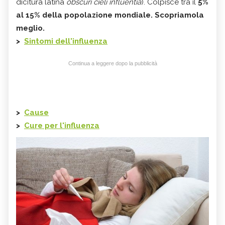
dicitura latina
obscuri cieli influentia
). Colpisce tra il
5%
al 15% della popolazione mondiale. Scopriamola
meglio.
>
Sintomi dell'influenza
Continua a leggere dopo la pubblicità
>
Cause
>
Cure per l'influenza