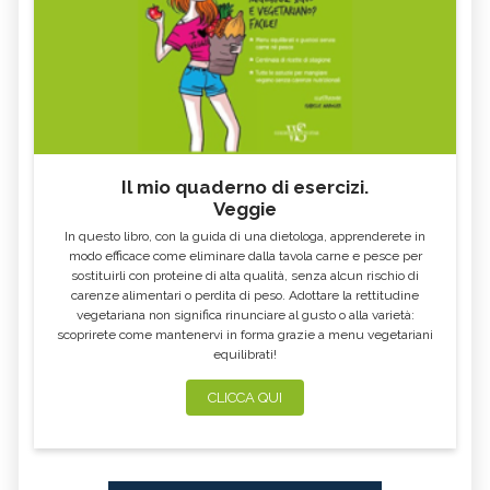
EXTRASISTOLE
CALAZIO, CAUSE E SINTOMI
ALITOSI
CERVICALE
PLACCHE IN GOLA
SCIATALGIA
UNCHIA INCARNITA
BILIRUBINA ALTA
BOCCA AMARA
RAFFREDDORE
Il mio quaderno di esercizi.
CONGIUNTIVITE
INAPPETENZA
Veggie
CROSTE DEL CUOIO CAPELLUTO
DIMAGRIRE CON LA FITOTERAPIA
In questo libro, con la guida di una dietologa, apprenderete in
modo efficace come eliminare dalla tavola carne e pesce per
ACQUA NELLE ORECCHIE
ACIDITÀ DI STOMACO
sostituirli con proteine di alta qualità, senza alcun rischio di
carenze alimentari o perdita di peso. Adottare la rettitudine
MAL DI GOLA
TORCICOLLO
vegetariana non significa rinunciare al gusto o alla varietà:
ECZEMA
STRESS
scoprirete come mantenervi in forma grazie a menu vegetariani
equilibrati!
DIARREA: SINTOMI, CAUSE, TUTTI I
RITENZIONE IDRICA
RIMEDI
CLICCA QUI
MAL DI STOMACO: CAPIRNE
STITICHEZZA: SINTOMI, CAUSE E
L'ORIGINE E CURARLO
RIMEDI
DOLORI MESTRUALI: SINTOMI,
CELLULITE: CAUSE E TUTTI I
CAUSE, TUTTI I RIMEDI
RIMEDI