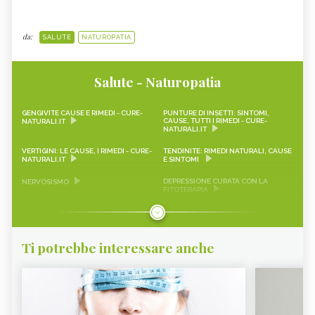
da:
SALUTE
NATUROPATIA
Salute - Naturopatia
GENGIVITE CAUSE E RIMEDI - CURE-
PUNTURE DI INSETTI: SINTOMI,
CAUSE, TUTTI I RIMEDI - CURE-
NATURALI.IT
NATURALI.IT
VERTIGINI: LE CAUSE, I RIMEDI - CURE-
TENDINITE: RIMEDI NATURALI, CAUSE
NATURALI.IT
E SINTOMI
DEPRESSIONE CURATA CON LA
NERVOSISMO
FITOTERAPIA
AEROFAGIA
EMICRANIA
MAL DI TESTA
DEPRESSIONE
Ti potrebbe interessare anche
CALCOLI RENALI
ANSIA
ERITEMA SOLARE
ARTROSI
ARTRITE
ATTACCHI DI PANICO