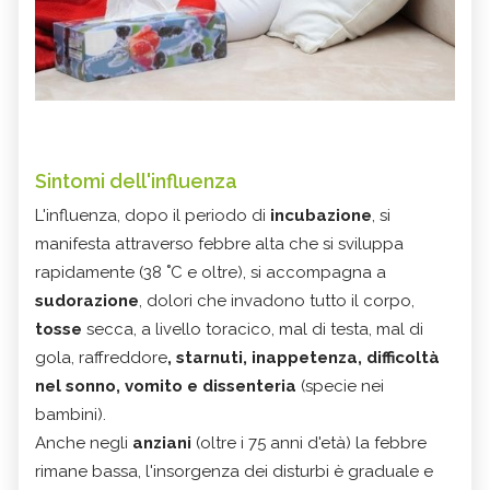
Sintomi dell'influenza
L'influenza, dopo il periodo di
incubazione
, si
manifesta attraverso febbre alta che si sviluppa
rapidamente (38 ˚C e oltre), si accompagna a
s
udorazione
, d
olori che invadono tutto il corpo,
t
osse
secca, a livello toracico,
mal di testa
,
mal di
gola
,
raffreddore
, s
tarnuti, i
nappetenza, d
ifficoltà
nel sonno, v
omito e dissenteria
(specie nei
bambini).
Anche negli
anziani
(oltre i 75 anni d'età) la febbre
rimane bassa, l'insorgenza dei disturbi è graduale e