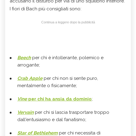
accusano il disturbo per via di uno squilibrio interiore.
I fiori di Bach
più consigliati sono:
Continua a leggere dopo la pubblicità
Beech
per chi è intollerante, polemico e
arrogante;
Crab Apple
per chi non si sente puro,
mentalmente o fisicamente;
Vine
per chi ha ansia da dominio
;
Vervain
per chi si lascia trasportare troppo
dall'entusiasmo e dal fanatismo;
Star of Bethlehem
per chi necessita di