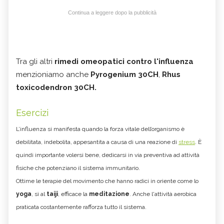
Continua a leggere dopo la pubblicità
Tra gli altri
rimedi omeopatici contro l'influenza
menzioniamo anche
Pyrogenium 30CH
,
Rhus
toxicodendron 30CH.
Esercizi
L’influenza si manifesta quando la forza vitale dell’organismo è
debilitata, indebolita, appesantita a causa di una reazione di
stress
. È
quindi importante volersi bene, dedicarsi in via preventiva ad attività
fisiche che potenziano il sistema immunitario.
Ottime le terapie del movimento che hanno radici in oriente come lo
yoga
, sì al
taiji
, efficace la
meditazione
. Anche l'attività aerobica
praticata costantemente rafforza tutto il sistema.