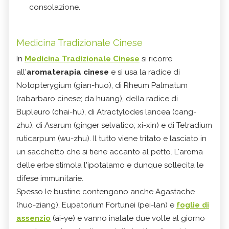
consolazione.
Medicina Tradizionale Cinese
In
Medicina Tradizionale Cinese
si ricorre
all'
aromaterapia cinese
e si usa la radice di
Notopterygium (gian-huo), di Rheum Palmatum
(rabarbaro cinese; da huang), della radice di
Bupleuro (chai-hu), di Atractylodes lancea (cang-
zhu), di Asarum (ginger selvatico; xi-xin) e di Tetradium
ruticarpum (wu-zhu). Il tutto viene tritato e lasciato in
un sacchetto che si tiene accanto al petto. L'aroma
delle erbe stimola l'ipotalamo e dunque sollecita le
difese immunitarie.
Spesso le bustine contengono anche Agastache
(huo-ziang), Eupatorium Fortunei (pei-lan) e
foglie di
assenzio
(ai-ye) e vanno inalate due volte al giorno