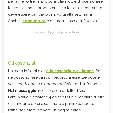
per almeno tre minuti; consiglia inoltre di posizionare
le erbe vicino al proprio cuscino la sera. Il contenuto
deve essere cambiato una volta alla settimana.
Anche l'
agopuntura
è ottima in caso di influenza.
Continua a leggere dopo la pubblicità
Oli essenziali
L'alleato infallibile è l'
olio essenziale di limone
. Se
ne possono fare vari usi. Nel brucia essenze potete
versarne 6 gocce e godere dell’effetto disinfettante.
Nel
massaggio
, i
n caso di calo delle difese
immunitarie, versatene 4 gocce i
n un cucchiaio di olio
di mandorle dolci e spalmate a partire dal petto.
Infine, se volete provare un bagno caldo