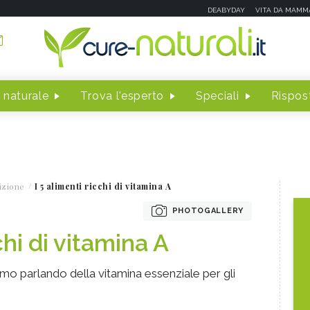
DEABYDAY
VITA DA MAMM
 naturale
Trova l'esperto
Speciali
Rispost
izione
I 5 alimenti ricchi di vitamina A
PHOTOGALLERY
chi di vitamina A
tiamo parlando della vitamina essenziale per gli