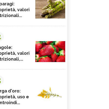
paragi:
oprietà, valori
rizionali...
2
agole:
oprietà, valori
rizionali,...
3
rga d'oro:
oprietà, uso e
ntroindi...