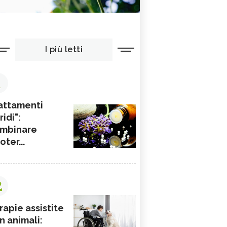
 merluzzo.
cca di
pro-vitamina A (carotenoidi),
ma anche beta-carotene,
 in vitamina A dall'organismo in caso di bisogno. In media 200-
arote apportano una quantità di beta-carotene pari a circa 5-10 
I più letti
giornaliero raccomandato (20-25 mg a fronte di un fabbisogno
e).
1
, sono ricche di vitamina B e vitamina C. Infine, siamo davanti a 
era di minerali: ferro, caclio, magnesio, rame, zinco.
attamenti
tivare le carote nel tuo orto?
ridi":
mbinare
ioter...
2
rapie assistite
n animali: