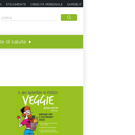
A
ETICAMENTE
CRESCITA PERSONALE
SAPERE.IT
e di salute