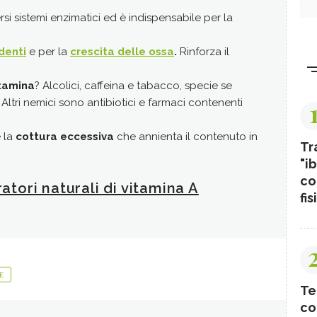
all'olio di
rsi sistemi enzimatici ed è indispensabile per la
Non solo ri
.
trasformato
denti
e per la
crescita delle ossa
.
Rinforza il
grammi di c
fabbisogno 
itamina
? Alcolici, caffeina e tabacco, specie se
in 2-4 mg/di
ltri nemici sono antibiotici e farmaci contenenti
Oltre alla A
propria mini
è la
cottura eccessiva
che annienta il contenuto in
Tr
Vuoi col
"ib
co
ratori naturali di vitamina A
fis
E
Te
co