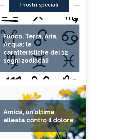
I nostri speciali
Fuoco, Terra, Aria,
Acqua: le
caratteristiche dei 12
segni zodiacali
Arnica, un'ottima
sieme di cifre che corrisponde al contenuto di vitamina A espres
alleata contro il dolore
di
carote crude
.
È una cifra alta e importante in quanto ques
nnoverato tra le principali fonti di vitamina A insieme al
fegato