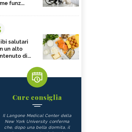
me funz...
3
ibi salutari
n un alto
ntenuto di...
Cure consiglia
Il Langone Medical Center della
New York University conferma
che, dopo una bella dormita, il