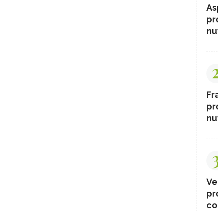
As
pr
nut
Fr
pr
nut
Ve
pr
co