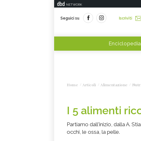
NETWORK
Seguici su
Iscriviti
Enciclopedia
Home
Articoli
Alimentazione
Nutr
I 5 alimenti ric
Partiamo dall'inizio, dalla A. S
occhi, le ossa, la pelle.