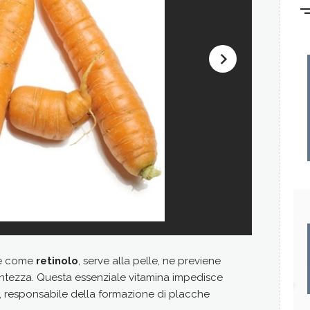
he come
retinolo
, serve alla pelle, ne previene
1148
è l'in
ntezza. Questa essenziale vitamina impedisce
in
µg/100g
L, responsabile della formazione di placche
alimento è a