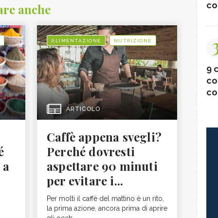
co
are anche
ALIMENTAZIONE
NUTRIZIONE
9 c
co
co
ARTICOLO
Caffè appena svegli?
é
Perché dovresti
 a
aspettare 90 minuti
per evitare i...
Per molti il caffè del mattino è un rito,
la prima azione, ancora prima di aprire