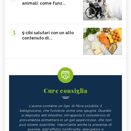
animali: come funz...
3
9 cibi salutari con un alto
contenuto di...
Cure consiglia
L'avena contiene un tipo di fibra solubile, il
betaglucano, che funziona come una spugna. Quando
si deposita nell'intestino, intrappola il colesterolo di
provenienza alimentare in un gel appiccicoso, che non
può essere assorbito. Importante anche la presenza di
avenina, dall'effetto tonificante, energetico e