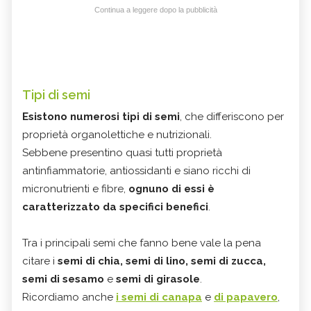
Continua a leggere dopo la pubblicità
Tipi di semi
Esistono numerosi tipi di semi
, che differiscono per
proprietà organolettiche e nutrizionali.
Sebbene presentino quasi tutti proprietà
antinfiammatorie, antiossidanti e siano ricchi di
micronutrienti e fibre,
ognuno di essi è
caratterizzato da
specifici benefici
.
Tra i principali semi che fanno bene vale la pena
citare i
semi di chia, semi di lino, semi di zucca,
semi di sesamo
e
semi di girasole
.
Ricordiamo anche
i semi di canapa
e
di papavero
,