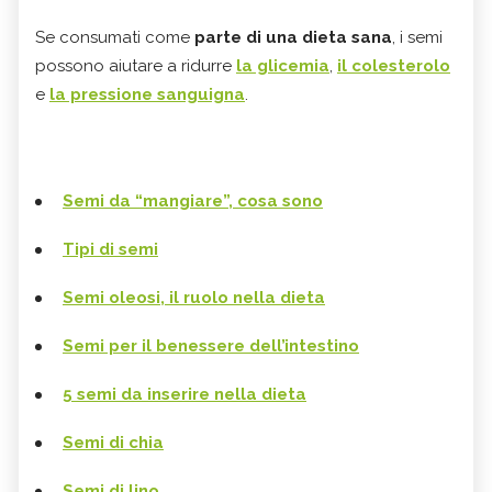
Se consumati come
parte di una dieta sana
, i semi
possono aiutare a ridurre
la glicemia
,
il colesterolo
e
la pressione sanguigna
.
Semi da “mangiare”, cosa sono
Tipi di semi
Semi oleosi, il ruolo nella dieta
Semi per il benessere dell’intestino
5 semi da inserire nella dieta
Semi di chia
Semi di lino