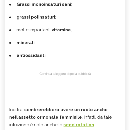
Grassi monoinsaturi sani
;
grassi polinsaturi
;
molte importanti
vitamine
;
minerali
;
antiossidanti
.
Continua a leggere dopo la pubblicità
Inoltre,
sembrerebbero avere un ruolo anche
nell’assetto ormonale femminile
, infatti, da tale
intuizione è nata anche la
seed rotation
.