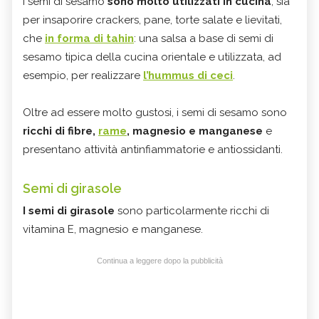
I semi di sesamo
sono molto utilizzati in cucina
, sia
per insaporire crackers, pane, torte salate e lievitati,
che
in forma di tahin
: una salsa a base di semi di
sesamo tipica della cucina orientale e utilizzata, ad
esempio, per realizzare
l’hummus di ceci
.
Oltre ad essere molto gustosi, i semi di sesamo sono
ricchi di fibre,
rame
, magnesio e manganese
e
presentano attività antinfiammatorie e antiossidanti.
Semi di girasole
I semi di girasole
sono particolarmente ricchi di
vitamina E, magnesio e manganese.
Continua a leggere dopo la pubblicità