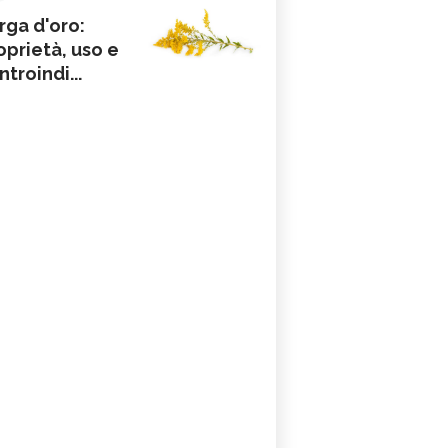
rga d'oro:
oprietà, uso e
ntroindi...