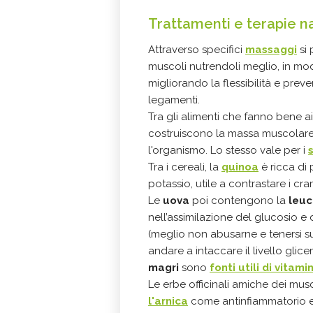
Trattamenti e terapie n
Attraverso specifici
massaggi
si 
muscoli nutrendoli meglio, in modo
migliorando la flessibilità e pre
legamenti.
Tra gli alimenti che fanno bene a
costruiscono la massa muscolare
l'organismo. Lo stesso vale per i
Tra i cereali, la
quinoa
è ricca di 
potassio, utile a contrastare i cr
Le
uova
poi contengono la
leuc
nell’assimilazione del glucosio 
(meglio non abusarne e tenersi s
andare a intaccare il livello glicem
magri
sono
fonti utili di vitami
Le erbe officinali amiche dei mus
l'arnica
come antinfiammatorio e c