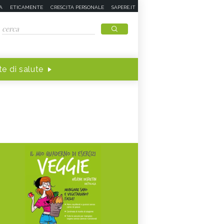
A
ETICAMENTE
CRESCITA PERSONALE
SAPERE.IT
e di salute