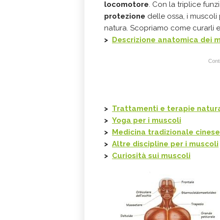
locomotore
. Con la triplice fu
protezione
delle ossa, i muscoli 
natura. Scopriamo come curarli e
>
Descrizione anatomica dei m
Conti
>
Trattamenti e terapie natura
>
Yoga per i muscoli
>
Medicina tradizionale cinese
>
Altre discipline per i muscoli
>
Curiosità sui muscoli