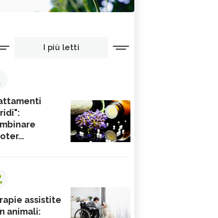
I più letti
1
attamenti
ridi":
mbinare
ioter...
2
rapie assistite
n animali: