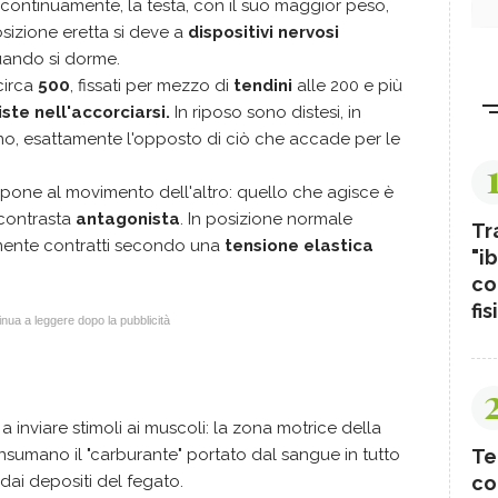
 continuamente, la testa, con il suo maggior peso,
osizione eretta si deve a
dispositivi nervosi
uando si dorme.
circa
500
, fissati per mezzo di
tendini
alle 200 e più
iste nell'accorciarsi.
In riposo sono distesi, in
no, esattamente l'opposto di ciò che accade per le
one al movimento dell'altro: quello che agisce è
 contrasta
antagonista
. In posizione normale
Tr
ente contratti secondo una
tensione elastica
"ib
co
fis
nua a leggere dopo la pubblicità
a inviare stimoli ai muscoli: la zona motrice della
Te
nsumano il "carburante" portato dal sangue in tutto
co
dai depositi del fegato.