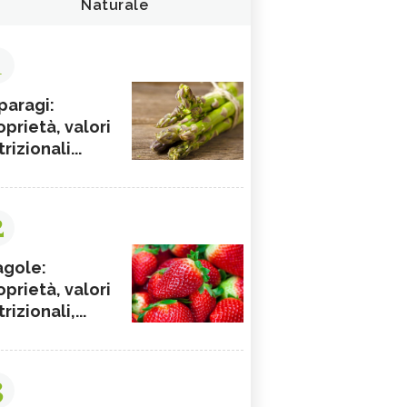
Naturale
1
paragi:
oprietà, valori
rizionali...
2
agole:
oprietà, valori
rizionali,...
3