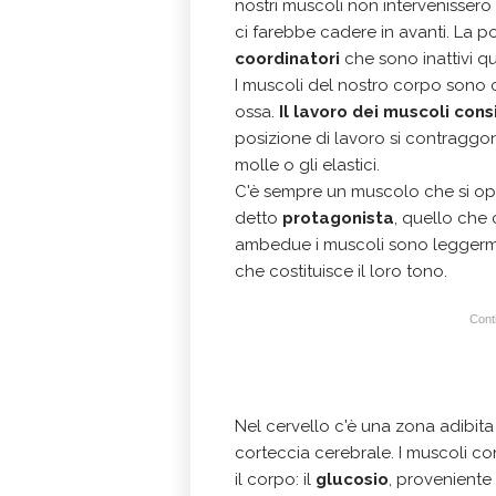
nostri muscoli non intervenissero
ci farebbe cadere in avanti. La p
coordinatori
che sono inattivi q
I muscoli del nostro corpo sono 
ossa.
Il lavoro dei muscoli cons
posizione di lavoro si contraggo
molle o gli elastici.
C'è sempre un muscolo che si opp
detto
protagonista
, quello che
ambedue i muscoli sono leggerm
che costituisce il loro tono.
Conti
Nel cervello c'è una zona adibita 
corteccia cerebrale. I muscoli co
il corpo: il
glucosio
, proveniente 