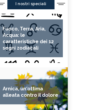
I nostri speciali
Fuoco, Terra, Aria,
Acqua: le
caratteristiche dei 12
segni zodiacali
Arnica, un'ottima
alleata contro il dolore