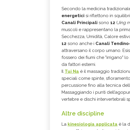
Secondo la medicina tradizionale c
energetici
si riflettono in squilib
Canali Principali
sono
12
(
Jing m
muscoli e rappresentano la prima 
Secchezza, Umidità, Calore estivo
12
sono anche i
Canali Tendino
attraversano il corpo umano. Esis
fossero dei fiumi che "irrigano" l
da fattori esterni.
Il
Tui Na
è il massaggio tradizion
speciali come spinte, sfioramento
percussione fino alla tecnica dell
Massaggiando i punti dell’agopunt
vertebre e dischi intervertebrali s
Altre discipline
La
kinesiologia applicata
è la d