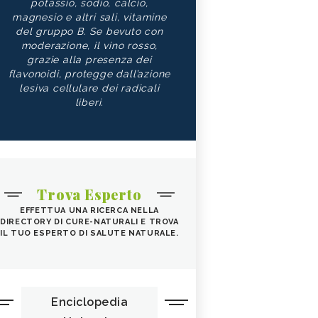
potassio, sodio, calcio,
magnesio e altri sali, vitamine
del gruppo B. Se bevuto con
moderazione, il vino rosso,
grazie alla presenza dei
flavonoidi, protegge dall’azione
lesiva cellulare dei radicali
liberi.
Trova Esperto
EFFETTUA UNA RICERCA NELLA
DIRECTORY DI CURE-NATURALI E TROVA
IL TUO ESPERTO DI SALUTE NATURALE.
Enciclopedia