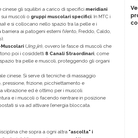
Ve
inese gli squilibri a carico di specifici
meridiani
pr
ri sui muscoli o
gruppi muscolari specifici
. In MTC i
co
ai
) e si collocano nello spazio tra la pelle e i
barriera ai patogeni esterni (Vento, Freddo, Caldo,
).
-Muscolari
(
Jing jin
), ovvero le fasce di muscoli che
tono poi i cosiddetti
8 Canali Straordinari
, come
o spazio tra pelle e muscoli, proteggendo gli organi
ale cinese. Si serve di tecniche di massaggio
, pressione, frizione, picchiettamento e
a vibrazione ed è ottimo per i muscoli.
ura e i muscoli o facendo rientrare in posizione
postati si va ad attivare l’energia bloccata.
isciplina che sopra a ogni altra
"ascolta" i