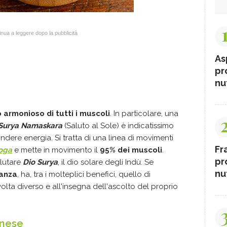
nua a leggere dopo la pubblicità
As
pr
nut
 armonioso di tutti i muscoli
. In particolare, una
Surya Namaskara
(Saluto al Sole) è indicatissimo
fondere energia. Si tratta di una linea di movimenti
Fr
oga
e mette in movimento il
95% dei muscoli
.
pr
alutare
Dio Surya
, il dio solare degli Indù. Se
nut
tanza
, ha, tra i molteplici benefici, quello di
volta diverso e all'insegna dell'ascolto del proprio
inese