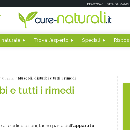
DEABYDAY
VITA DA MAMM
 naturale
Trova l'esperto
Speciali
Rispost
Organi
Muscoli, disturbi e tutti i rimedi
i e tutti i rimedi
e alle articolazioni, fanno parte dell'
apparato