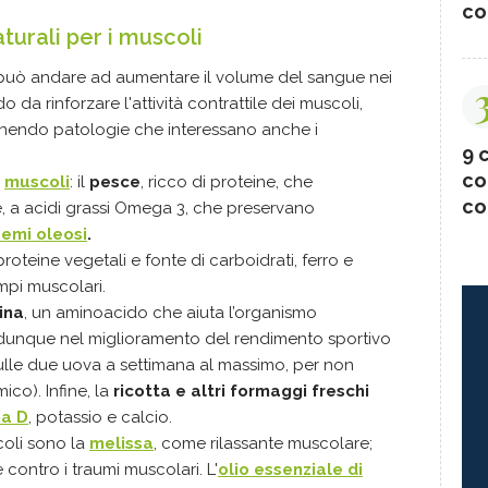
co
aturali
per
i muscoli
può andare ad aumentare il volume del sangue nei
 da rinforzare l'attività contrattile dei muscoli,
venendo patologie che interessano anche i
9 c
co
i
muscoli
: il
pesce
, ricco di proteine, che
co
, a acidi grassi Omega 3, che preservano
semi oleosi
.
proteine vegetali e fonte di carboidrati, ferro e
ampi muscolari.
ina
, un aminoacido che aiuta l’organismo
e dunque nel miglioramento del rendimento sportivo
ulle due uova a settimana al massimo, per non
ico). Infine, la
ricotta e altri formaggi freschi
na D
, potassio e calcio.
coli sono la
melissa
, come rilassante muscolare;
ontro i traumi muscolari. L'
olio essenziale di