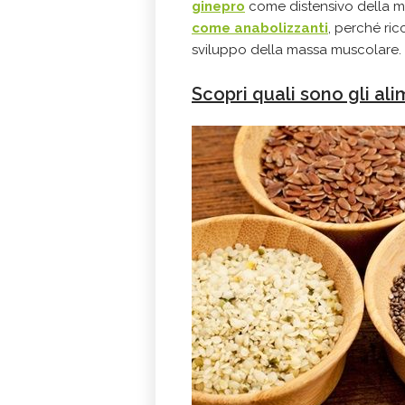
ginepro
come distensivo della m
come anabolizzanti
, perché ri
sviluppo della massa muscolare.
Scopri quali sono gli ali