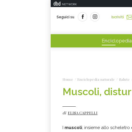
NETWORK
Seguici su
Iscriviti
Enciclopedia
Home
Enciclopedia naturale
Salute
Muscoli, disturb
di
ELISA CAPPELLI
I
muscoli
, insieme allo scheletro 