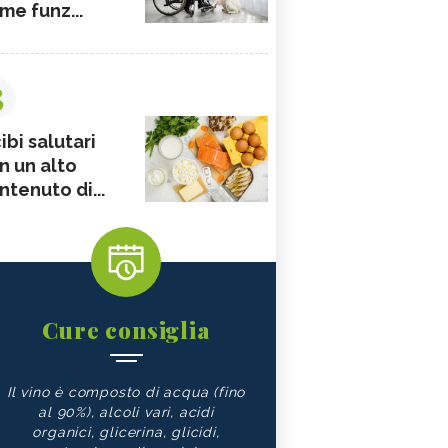
me funz...
3
ibi salutari
n un alto
ntenuto di...
Cure consiglia
Il vino è composto di acqua (fino
al 90%), alcoli vari, acidi
organici, glicerina, glicidi,