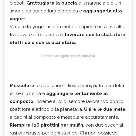
piccoli.
Grattugiare la buccia
di un’arancia e di un
limone da agricoltura biologica e
aggiungerla allo
yogurt
.
Versare lo yogurt in una ciotola capiente insieme alle
tre uova e allo zucchero;
lavorare con lo sbattitore
elettrico o con la planetaria
.
Continua a leggere dopo la pubblicità
Mescolare
le due farine, il lievito vanigliato per dolci
e i semi di chia e
aggiungere lentamente al
composto
, insieme all’olio, sempre lavorando con lo
sbattitore elettrico o la planetaria.
Unire le due mele
a dadini al composto e mescolare accuratamente.
Riempire i 16 pirottini per muffin
, con due cucchiai
rasi di impasto per ogni stampo. Chi non possiede