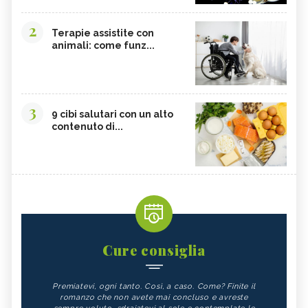
2
Terapie assistite con
animali: come funz...
3
9 cibi salutari con un alto
contenuto di...
Cure consiglia
Premiatevi, ogni tanto. Così, a caso. Come? Finite il
romanzo che non avete mai concluso e avreste