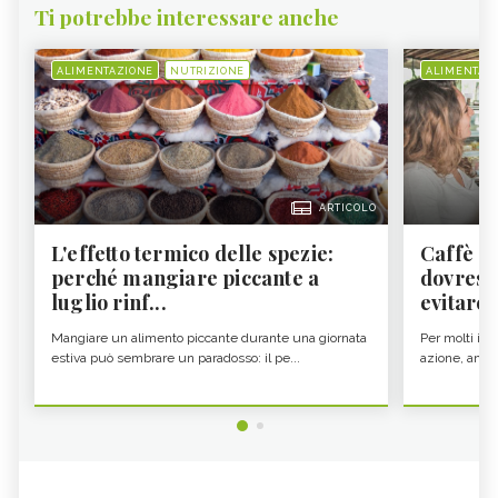
Ti potrebbe interessare anche
ALIMENTAZIONE
NUTRIZIONE
ALIMENTAZ
ARTICOLO
L'effetto termico delle spezie:
Caffè a
perché mangiare piccante a
dovresti
luglio rinf...
evitare i
Mangiare un alimento piccante durante una giornata
Per molti il c
estiva può sembrare un paradosso: il pe...
azione, ancor