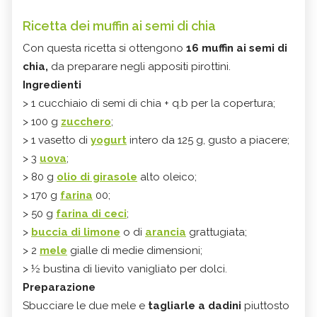
Ricetta dei muffin ai semi di chia
Con questa ricetta si ottengono
16 muffin ai semi di
chia,
da preparare negli appositi pirottini.
Ingredienti
> 1 cucchiaio di semi di chia + q.b per la copertura;
> 100 g
zucchero
;
> 1 vasetto di
yogurt
intero da 125 g, gusto a piacere;
> 3
uova
;
> 80 g
olio di girasole
alto oleico;
> 170 g
farina
00;
> 50 g
farina di ceci
;
>
buccia di limone
o di
arancia
grattugiata;
> 2
mele
gialle di medie dimensioni;
> ½ bustina di lievito vanigliato per dolci.
Preparazione
Sbucciare le due mele e
tagliarle a dadini
piuttosto