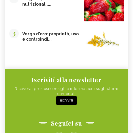
nutrizionali,...
3
Verga d'oro: proprietà, uso
e controindi...
Iscriviti alla newsletter
Riceverai preziosi consigli e informazioni sugli ultimi
contenuti
ISCRIVITI
Seguici su