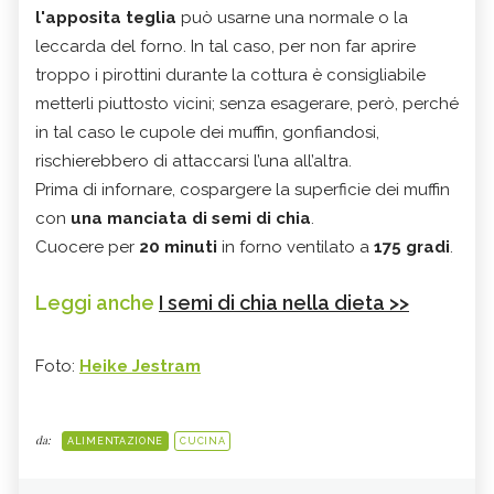
l'apposita teglia
può usarne una normale o la
leccarda del forno. In tal caso, per non far aprire
troppo i pirottini durante la cottura è consigliabile
metterli piuttosto vicini; senza esagerare, però, perché
in tal caso le cupole dei muffin, gonfiandosi,
rischierebbero di attaccarsi l’una all’altra.
Prima di infornare, cospargere la superficie dei muffin
con
una manciata di semi di chia
.
Cuocere per
20 minuti
in forno ventilato a
175 gradi
.
Leggi anche
I semi di chia nella dieta >>
Foto:
Heike Jestram
da:
ALIMENTAZIONE
CUCINA