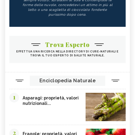
sempre voluto, sdraiatevi al sole e contemplate le
forme delle nuvole, concedetevi un attimo in più al
letto o una scaglietta di cioccolato fondente
purissimo dopo cena.
Trova Esperto
EFFETTUA UNA RICERCA NELLA DIRECTORY DI CURE-NATURALI E
TROVA IL TUO ESPERTO DI SALUTE NATURALE.
Enciclopedia Naturale
1
Asparagi: proprietà, valori
nutrizionali...
2
Fragole: proprietà, valori