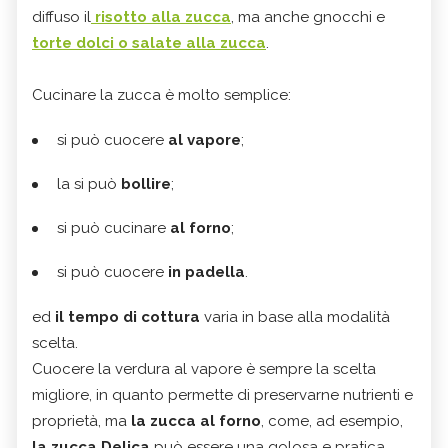
diffuso il
risotto alla zucca
, ma anche gnocchi e
torte dolci o salate alla zucca
.
Cucinare la zucca è molto semplice:
si può cuocere
al vapore
;
la si può
bollire
;
si può cucinare
al forno
;
si può cuocere
in padella
.
ed
il tempo di cottura
varia in base alla modalità
scelta.
Cuocere la verdura al vapore è sempre la scelta
migliore, in quanto permette di preservarne nutrienti e
proprietà, ma
la zucca al forno
, come, ad esempio,
la zucca Delica
può essere una golosa e pratica