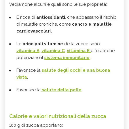
Vediamone alcuni e quali sono le sue proprietà:
È ricca di
antiossidanti
, che abbassano il rischio
di malattie croniche, come
cancro e malattie
cardiovascolari.
Le
principali vitamine
della zucca sono
vitamina A
,
vitamina C
,
vitamina E
e folati, che
potenziano il
sistema immunitario
.
Favorisce la
salute degli occhi e una buona
vista
.
Favorisce la
salute della pelle
.
Calorie e valori nutrizionali della zucca
100 g di zucca apportano: