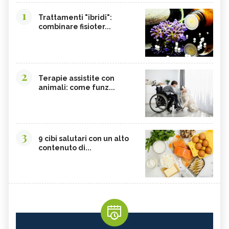
SONGINO
PRODOTTI A CHILOMETRO ZERO
1
Trattamenti "ibridi":
WASABI
CURRY
combinare fisioter...
DAIKON
CIME DI RAPA
EDAMAME
CALCIO
SOIA
MELATA DI MIELE
2
Terapie assistite con
animali: come funz...
CARAMBOLA
CAVOLINI DI BRUXELLES
ARGININA
CLEMENTINE
CARENZA DI VITAMINA D
POTASSIO, ECCESSO
3
BROCCOLI
CARDO
9 cibi salutari con un alto
contenuto di...
FRUTTA, GUIDA COMPLETA
VITAMINA D, ECCESSO
SEMI DI ZUCCA
NIGARI
NOCI PECAN
MISO
NOCI
BIETOLE
GLUTATIONE
INTEGRATORI ANTIOSSIDANTI