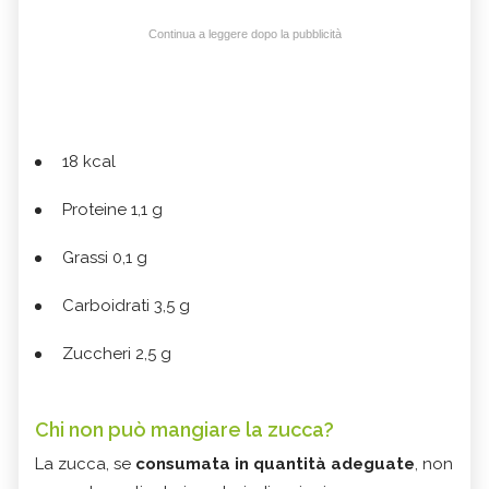
Continua a leggere dopo la pubblicità
18 kcal
Proteine 1,1 g
Grassi 0,1 g
Carboidrati 3,5 g
Zuccheri 2,5 g
Chi non può mangiare la zucca?
La zucca, se
consumata in quantità adeguate
, non