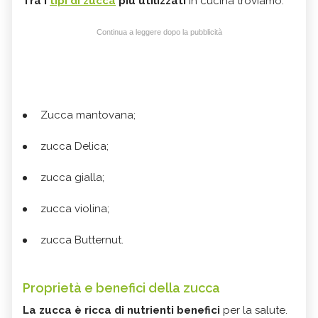
Tra i
tipi di zucca
più utilizzati
in cucina troviamo:
Continua a leggere dopo la pubblicità
Zucca mantovana;
zucca Delica;
zucca gialla;
zucca violina;
zucca Butternut.
Proprietà e benefici della zucca
La zucca è ricca di nutrienti benefici
per la salute.