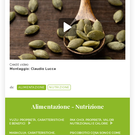
Credit video
Montaggio: Claudio Lucca
da:
ALIMENTAZIONE
NUTRIZIONE
Alimentazione - Nutrizione
YUZU: PROPRIETÀ, CARATTERISTICHE
PAK CHOI, PROPRIETÀ, VALORI
E BENEFICI
NUTRIZIONALI E CALORIE
MARACUJA: CARATTERISTICHE,
PSICOBIOTICI COSA SONO E COME