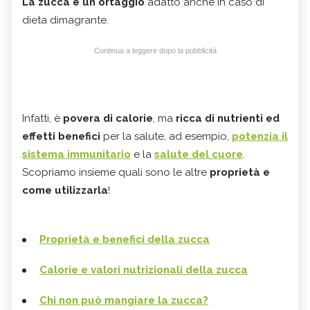
La zucca è un ortaggio
adatto anche in caso di
dieta dimagrante.
Continua a leggere dopo la pubblicità
Infatti, è
povera di calorie
, ma
ricca di nutrienti ed
effetti benefici
per la salute, ad esempio,
potenzia il
sistema immunitario
e la
salute del cuore
.
Scopriamo insieme quali sono le altre
proprietà e
come utilizzarla
!
Proprietà e benefici della zucca
Calorie e valori nutrizionali della zucca
Chi non può mangiare la zucca?