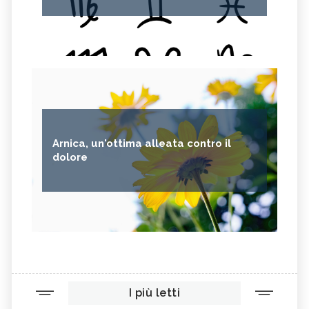
PASTINACA
PEPE ROSA
CIPOLLE
FAGIOLO DI CONTRONE
FAVE
BETACAROTENE
ALGA NORI
FICHI D'INDIA
AVENA
PUNTARELLE
SEMI DI CARTAMO
PESCE
Arnica, un'ottima alleata contro il
ANANAS
AGLIO
dolore
CACAO
ORIGANO
VITAMINA B, SINTOMI DA
PINOLI
ACCESSO
SEMI DI SESAMO
FERRO IN ECCESSO
AGRETTI
SPINACI
TAMARI
LISINA
I più letti
AMARANTO
FAGIOLI BORLOTTI