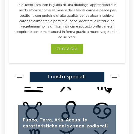
In questo libro, con la guida di una dietologa, apprenderete in
LITCHI
ALCHECHENGI
modo efficace come eliminare dalla tavola carne e pesce per
sostituirli con proteine di alta qualità, senza alcun rischio di
FARINA DI CASTAGNE
MELA COTOGNA
carenze alimentari o perdita di peso. Adottare la rettitudine
vegetariana non significa rinunciare al gusto o alla varietà:
POMPELMO
ACETO DI MELE
scoprirete come mantenervi in forma grazie a menu vegetariani
equilibrati!
ZAFFERANO
MELE
LENTICCHIE
BERGAMOTTO
CLICCA QUI
RADICCHIO
FRUTTA DI SETTEMBRE
NIGELLA SATIVA O CUMINO NERO
MIRTILLI
I nostri speciali
CEDRO
FARINA DI CECI
MELANZANE
FRIARIELLI
POKE
CUMINO
YOGURT
PRUGNE
MENTA
ROSMARINO
Fuoco, Terra, Aria, Acqua: le
ISTAMINA
ALBICOCCHE
caratteristiche dei 12 segni zodiacali
ZUCCHINE
ANICE