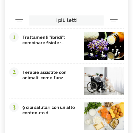
I più letti
1
Trattamenti "ibridi":
combinare fisioter...
2
Terapie assistite con
animali: come funz...
3
9 cibi salutari con un alto
contenuto di...