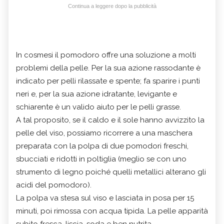
Continua a leggere dopo la pubblicità
In cosmesi il pomodoro offre una soluzione a molti
problemi della pelle. Per la sua azione rassodante è
indicato per pelli rilassate e spente; fa sparire i punti
neri e, per la sua azione idratante, levigante e
schiarente è un valido aiuto per le pelli grasse.
A tal proposito, se il caldo e il sole hanno avvizzito la
pelle del viso, possiamo ricorrere a una maschera
preparata con la polpa di due pomodori freschi,
sbucciati e ridotti in poltiglia (meglio se con uno
strumento di legno poiché quelli metallici alterano gli
acidi del pomodoro).
La polpa va stesa sul viso e lasciata in posa per 15
minuti, poi rimossa con acqua tipida. La pelle apparità
subito fresca, liscia, soda e ben nutrita.