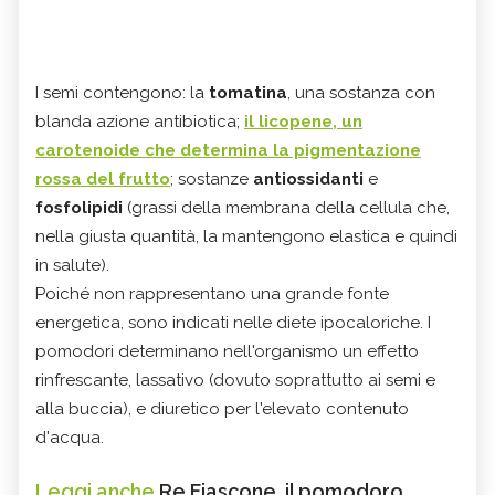
I semi contengono: la
tomatina
, una sostanza con
blanda azione antibiotica;
il
licopene
, un
carotenoide che determina la pigmentazione
rossa del frutto
; sostanze
antiossidanti
e
fosfolipidi
(grassi della membrana della cellula che,
nella giusta quantità, la mantengono elastica e quindi
in salute).
Poiché non rappresentano una grande fonte
energetica, sono indicati nelle diete ipocaloriche. I
pomodori determinano nell'organismo un effetto
rinfrescante, lassativo (dovuto soprattutto ai semi e
alla buccia), e diuretico per l'elevato contenuto
d'acqua.
Leggi anche
Re Fiascone, il pomodoro