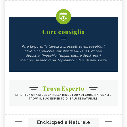
Cure consiglia
Fate largo sulla tavola a broccoli, cardi, cavolfiori,
cavolo cappuccio, cavolini di Bruxelles, cicoria,
dolcetta, finocchio, funghi, patate dolci, porri,
scalogni, sedano rapa, topinambur, tartufi neri, verze.
Trova Esperto
EFFETTUA UNA RICERCA NELLA DIRECTORY DI CURE-NATURALI E
TROVA IL TUO ESPERTO DI SALUTE NATURALE.
Enciclopedia Naturale