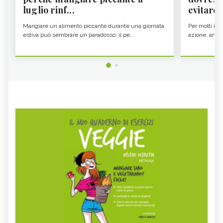
luglio rinf...
evitare i
Mangiare un alimento piccante durante una giornata
Per molti il c
estiva può sembrare un paradosso: il pe...
azione, ancor