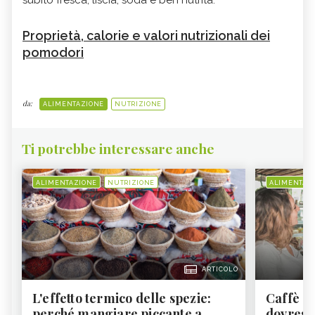
Proprietà, calorie e valori nutrizionali dei
pomodori
da:
ALIMENTAZIONE
NUTRIZIONE
Ti potrebbe interessare anche
ALIMENTAZIONE
NUTRIZIONE
ALIMENTAZ
ARTICOLO
L'effetto termico delle spezie:
Caffè a
perché mangiare piccante a
dovresti