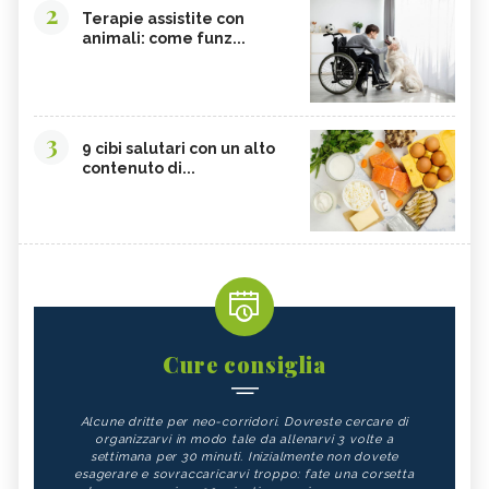
2
Terapie assistite con
animali: come funz...
3
9 cibi salutari con un alto
contenuto di...
Cure consiglia
Alcune dritte per neo-corridori. Dovreste cercare di
organizzarvi in modo tale da allenarvi 3 volte a
settimana per 30 minuti. Inizialmente non dovete
esagerare e sovraccaricarvi troppo: fate una corsetta