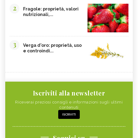
2
Fragole: proprietà, valori
nutrizionali,...
3
Verga d'oro: proprietà, uso
e controindi...
Iscriviti alla newsletter
Riceverai preziosi consigli e informazioni sugli ultimi
contenuti
ISCRIVITI
Seguici su