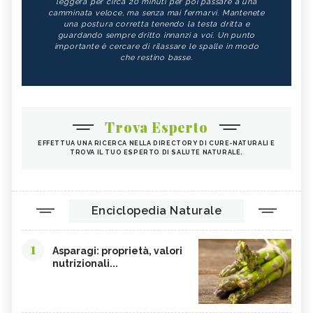
leggera per circa 20 minuti per poi passare a una
camminata veloce, ma senza mai fermarvi. Mantenete
una postura corretta tenendo la testa dritta e
guardando sempre dritto innanzi a voi. Un punto
importante è cercare di rilassare le spalle in modo
che restino basse.
Trova Esperto
EFFETTUA UNA RICERCA NELLA DIRECTORY DI CURE-NATURALI E
TROVA IL TUO ESPERTO DI SALUTE NATURALE.
Enciclopedia Naturale
1
Asparagi: proprietà, valori
nutrizionali...