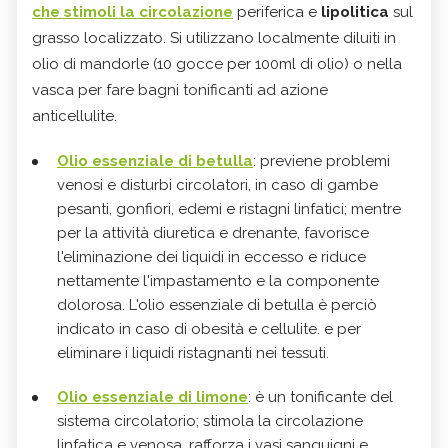
che stimoli la circolazione
periferica e
lipolitica
sul
grasso localizzato. Si utilizzano localmente diluiti in
olio di mandorle (10 gocce per 100ml di olio) o nella
vasca per fare bagni tonificanti ad azione
anticellulite.
Olio essenziale di betulla
:
previene problemi
venosi e disturbi circolatori, in caso di gambe
pesanti, gonfiori, edemi e ristagni linfatici; mentre
per la attività diuretica e drenante, favorisce
l'eliminazione dei liquidi in eccesso e riduce
nettamente l'impastamento e la componente
dolorosa. L'olio essenziale di betulla è perciò
indicato in caso di obesità e cellulite. e per
eliminare i liquidi ristagnanti nei tessuti.
Olio essenziale di limone
:
è un tonificante del
sistema circolatorio; stimola la circolazione
linfatica e venosa, rafforza i vasi sanguigni e