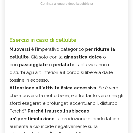
Continua a leggere dopo la pubblicità
Esercizi in caso di cellulite
Muoversi
è l'imperativo categorico
per ridurre la
cellulite
. Già solo con la
ginnastica dolce
o
con
passeggiate
o
pedalate
, si allevieranno i
disturbi agli arti inferiori e il corpo si libererà dalle
tossine in eccesso.
Attenzione all'attività fisica eccessiva
. Se è vero
che muoversi fa molto bene, è altrettanto vero che gli
sforzi esagerati e prolungati accentuano il disturbo.
Perché?
Perché i muscoli subiscono
un'iperstimolazione
, la produzione di acido lattico
aumenta e ciò incide negativamente sulla