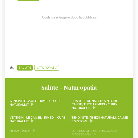
Continua a leggere dopo la pubblicità
da:
SALUTE
NATUROPATIA
Salute - Naturopatia
GENGIVITE CAUSE E RIMEDI - CURE-
PUNTURE DI INSETTI: SINTOMI,
CAUSE, TUTTI I RIMEDI - CURE-
NATURALI.IT
NATURALI.IT
VERTIGINI: LE CAUSE, I RIMEDI - CURE-
TENDINITE: RIMEDI NATURALI, CAUSE
NATURALI.IT
E SINTOMI
DEPRESSIONE CURATA CON LA
NERVOSISMO
FITOTERAPIA