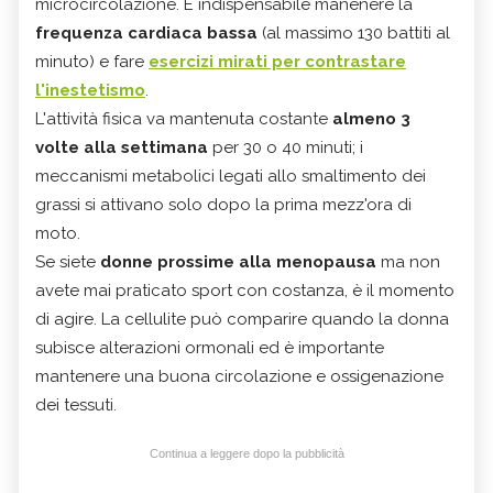
microcircolazione. È indispensabile manenere la
frequenza cardiaca bassa
(al massimo 130 battiti al
minuto) e fare
esercizi mirati per contrastare
l'inestetismo
.
L'attività fisica va mantenuta costante
almeno 3
volte alla settimana
per 30 o 40 minuti; i
meccanismi metabolici legati allo smaltimento dei
grassi si attivano solo dopo la prima mezz'ora di
moto.
Se siete
donne prossime alla menopausa
ma non
avete mai praticato sport con costanza, è il momento
di agire. La cellulite può comparire quando la donna
subisce alterazioni ormonali ed è importante
mantenere una buona circolazione e ossigenazione
dei tessuti.
Continua a leggere dopo la pubblicità