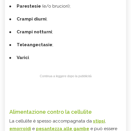
Parestesie
(e/o bruciori);
Crampi diurni
;
Crampi notturni
;
Teleangectasie
;
Varici
.
Continua a leggere dopo la pubblicità
Alimentazione contro la cellulite
La cellulite è spesso accompagnata da
stipsi
,
emorroidi
e
pesantezza alle gambe
e può essere