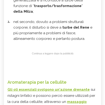
generalizzata e si riconduce a turbe della
funzione di “
trasporto/trasformazione
”
della Milza
;
nel secondo, dovuto a problemi strutturali
corporei, il disturbo si deve a
turbe del Rene
e
più propriamente a problemi di fasce,
allineamento corporeo e pertanto postura.
Continua a leggere dopo la pubblicità
Aromaterapia per la cellulite
Gli oli essenziali svolgono un'azione drenante
sui
ristagni linfatici e possono perciò essere utilizzati per
la cura della cellulite, attraverso un
massaggio