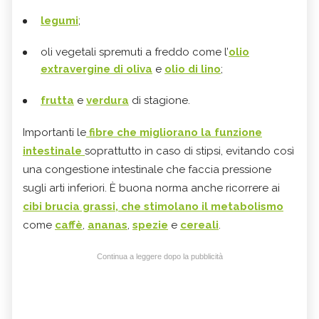
legumi
;
oli vegetali spremuti a freddo come l’
olio
extravergine di oliva
e
olio di lino
;
frutta
e
verdura
di stagione.
Importanti
le
fibre che migliorano la funzione
intestinale
soprattutto in caso di stipsi, evitando così
una congestione intestinale che faccia pressione
sugli arti inferiori. È buona norma anche ricorrere ai
cibi brucia grassi, che stimolano il metabolismo
come
caffè
,
ananas
,
spezie
e
cereali
.
Continua a leggere dopo la pubblicità