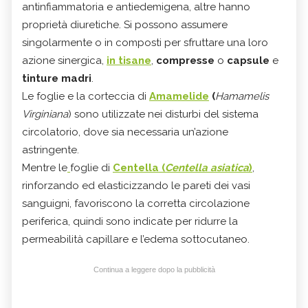
antinfiammatoria e antiedemigena, altre hanno
proprietà diuretiche. Si possono assumere
singolarmente o in composti per sfruttare una loro
azione sinergica,
in tisane
,
compresse
o
capsule
e
tinture madri
.
Le foglie e la corteccia di
Amamelide
(
Hamamelis
Virginiana
) sono utilizzate nei disturbi del sistema
circolatorio, dove sia necessaria un’azione
astringente.
Mentre le
foglie di
Centella (
Centella asiatica
)
,
rinforzando ed elasticizzando le pareti dei vasi
sanguigni, favoriscono la corretta circolazione
periferica, quindi sono indicate per ridurre la
permeabilità capillare e l’edema sottocutaneo.
Continua a leggere dopo la pubblicità