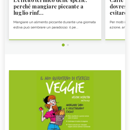
perché mangiare piccante a
dovresti
luglio rinf...
evitare i
Mangiare un alimento piccante durante una giornata
Per molti il c
estiva può sembrare un paradosso: il pe...
azione, ancor