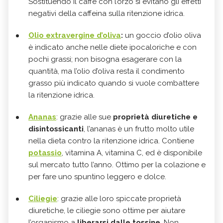
Sostituendo il caffè con l’orzo si evitano gli effetti
negativi della caffeina sulla ritenzione idrica.
Olio extravergine d’oliva
:
un goccio d’olio oliva
è indicato anche nelle diete ipocaloriche e con
pochi grassi; non bisogna esagerare con la
quantità, ma l’olio d’oliva resta il condimento
grasso più indicato quando si vuole combattere
la ritenzione idrica.
Ananas
: grazie alle sue
proprietà diuretiche e
disintossicanti
, l’ananas è un frutto molto utile
nella dieta contro la ritenzione idrica. Contiene
potassio
, vitamina A, vitamina C, ed è disponibile
sul mercato tutto l’anno. Ottimo per la colazione e
per fare uno spuntino leggero e dolce.
Ciliegie
: grazie alle loro spiccate proprietà
diuretiche, le ciliegie sono ottime per aiutare
l’organismo a
liberarsi dalle tossine
. Non