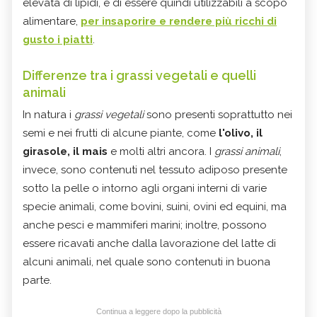
elevata di lipidi, e di essere quindi utilizzabili a scopo
alimentare,
per insaporire e rendere più ricchi di
gusto i piatti
.
Differenze tra i grassi vegetali e quelli
animali
In natura i
grassi vegetali
sono presenti soprattutto nei
semi e nei frutti di alcune piante, come
l'olivo, il
girasole, il mais
e molti altri ancora. I
grassi animali
,
invece, sono contenuti nel tessuto adiposo presente
sotto la pelle o intorno agli organi interni di varie
specie animali, come bovini, suini, ovini ed equini, ma
anche pesci e mammiferi marini; inoltre, possono
essere ricavati anche dalla lavorazione del latte di
alcuni animali, nel quale sono contenuti in buona
parte.
Continua a leggere dopo la pubblicità