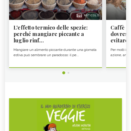
ARTICOLO
L'effetto termico delle spezie:
Caffè a
perché mangiare piccante a
dovresti
luglio rinf...
evitare i
Mangiare un alimento piccante durante una giornata
Per molti il c
estiva può sembrare un paradosso: il pe...
azione, ancor