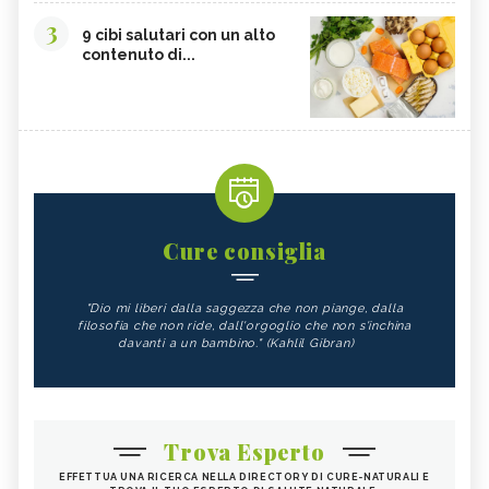
3
9 cibi salutari con un alto
contenuto di...
Cure consiglia
"Dio mi liberi dalla saggezza che non piange, dalla
filosofia che non ride, dall'orgoglio che non s'inchina
davanti a un bambino." (Kahlil Gibran)
Trova Esperto
EFFETTUA UNA RICERCA NELLA DIRECTORY DI CURE-NATURALI E