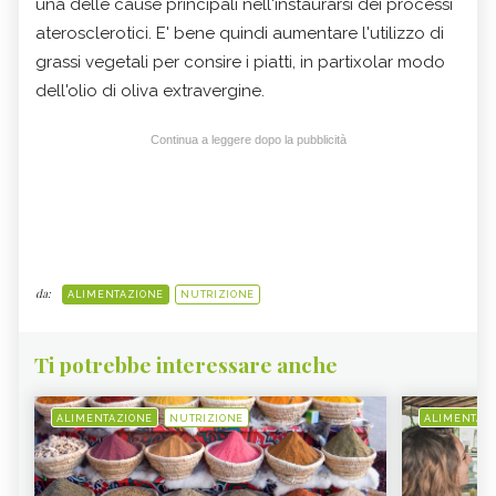
una delle cause principali nell'instaurarsi dei processi
aterosclerotici. E' bene quindi aumentare l'utilizzo di
grassi vegetali per consire i piatti, in partixolar modo
dell'olio di oliva extravergine.
Continua a leggere dopo la pubblicità
da:
ALIMENTAZIONE
NUTRIZIONE
Ti potrebbe interessare anche
ALIMENTAZIONE
NUTRIZIONE
ALIMENTAZ