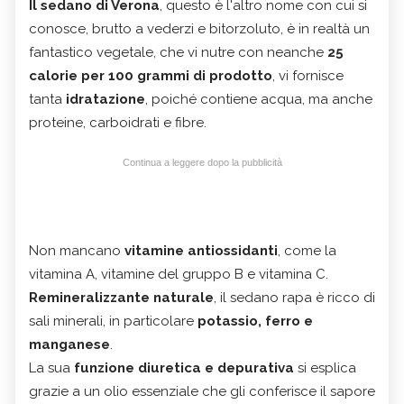
Il sedano di Verona
, questo è l'altro nome con cui si
conosce, brutto a vederzi e bitorzoluto, è in realtà un
fantastico vegetale, che vi nutre con neanche
25
calorie per 100 grammi di prodotto
, vi fornisce
tanta
idratazione
, poiché contiene acqua, ma anche
proteine, carboidrati e fibre.
Continua a leggere dopo la pubblicità
Non mancano
vitamine antiossidanti
, come la
vitamina A, vitamine del gruppo B e vitamina C.
Remineralizzante naturale
, il sedano rapa è ricco di
sali minerali, in particolare
potassio, ferro e
manganese
.
La sua
funzione diuretica e depurativa
si esplica
grazie a un olio essenziale che gli conferisce il sapore