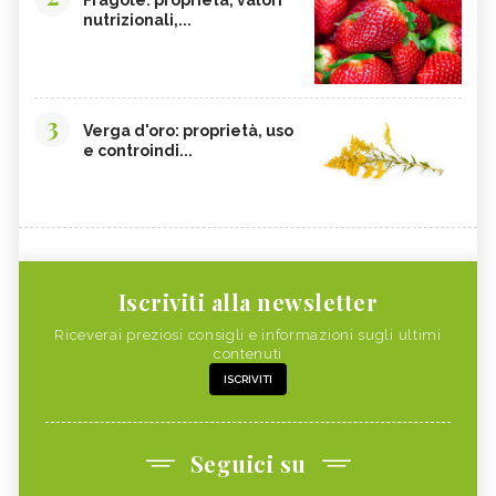
nutrizionali,...
3
Verga d'oro: proprietà, uso
e controindi...
Iscriviti alla newsletter
Riceverai preziosi consigli e informazioni sugli ultimi
contenuti
ISCRIVITI
Seguici su