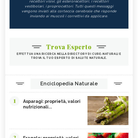
recettori visivi, gli esterorecettori, i recettori
vestibolari, i propriocettori. Tutti questi messaggi
vengono inviati alla corteccia cerebrale che risponde
inviando ai muscoli i correttivi da applicare.
Trova Esperto
EFFETTUA UNA RICERCA NELLA DIRECTORY DI CURE-NATURALI E
TROVA IL TUO ESPERTO DI SALUTE NATURALE.
Enciclopedia Naturale
1
Asparagi: proprietà, valori
nutrizionali...
2
Fragole: proprietà, valori