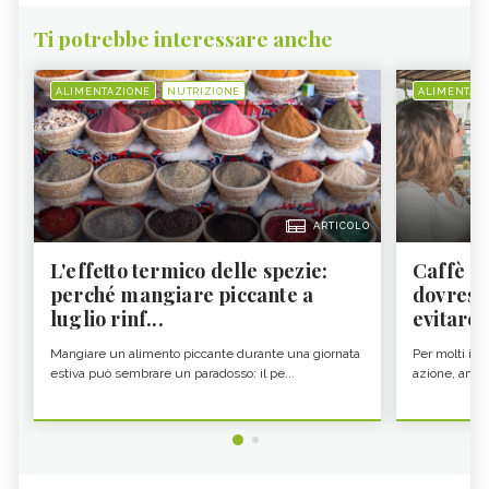
Ti potrebbe interessare anche
ALIMENTAZIONE
NUTRIZIONE
ALIMENTAZ
ARTICOLO
L'effetto termico delle spezie:
Caffè a
perché mangiare piccante a
dovresti
luglio rinf...
evitare i
Mangiare un alimento piccante durante una giornata
Per molti il c
estiva può sembrare un paradosso: il pe...
azione, ancor