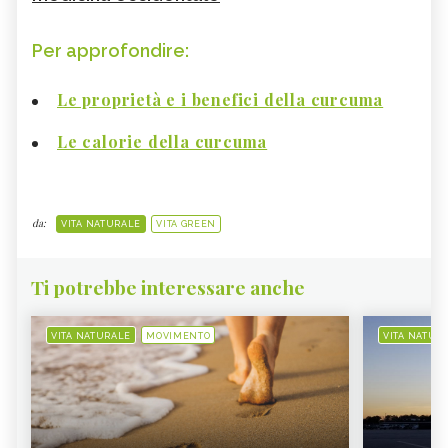
Per approfondire:
Le proprietà e i benefici della curcuma
Le calorie della curcuma
da:
VITA NATURALE
VITA GREEN
Ti potrebbe interessare anche
VITA NATURALE
MOVIMENTO
VITA NATUR