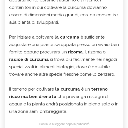
appartamento durante l'autunno e l'inverno. i
contenitori in cui coltivare la curcuma dovranno
essere di dimensioni medio grandi, così da consentire
alla pianta di svilupparsi.
Per iniziare a coltivare
la curcuma
è sufficiente
acquistare una pianta sviluppata presso un vivaio ben
fornito oppure procurarsi un
rizoma
. Il rizoma o
radice di curcuma
si trova più facilmente nei negozi
specializzati in alimenti biologici, dove è possibile
trovare anche altre spezie fresche come lo zenzero.
Il terreno per coltivare
la curcuma
è un
terreno
ricco ma ben drenato
che prevenga i ristagni di
acqua e la pianta andrà posizionata in pieno sole o in
una zona semi ombreggiata.
Continua a leggere dopo la pubblicità