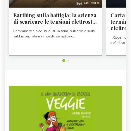
ARTICOLO
Earthing sulla battigia: la scienza
Carta d'
di scaricare le tensioni elettrost...
termine
elettron
Camminare a piedi nudi sulla terra, sull'erba o sulla
sabbia bagnata è un gesto semplice c...
Il Governo c
definitivo all