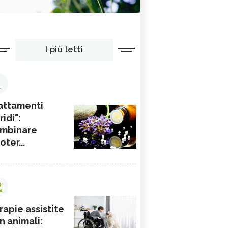
I più letti
1
attamenti
ridi":
mbinare
ioter...
2
rapie assistite
n animali: