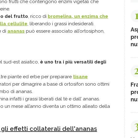
no frutti
che contengono enzimi vigetali che
eine.
bo del frutto
, ricco di
bromelina, un enzima che
lla cellulite
, liberando i grassi indesiderati.
As
e di
ananas
può essere associato all’ortosiphon,
pr
nut
l sud-est asiatico,
è uno tra i più versatili degli
ltre piante ed erbe per preparare
tisane
Fr
gratori per dimagrire a base di ortosifon sono ottimi
pr
ambo di ananas.
nut
ina infatti i grassi liberati dal tè e dall’ ananas.
o un mese all’anno diventa un ottimo alleato della
gli effetti collaterali dell'ananas