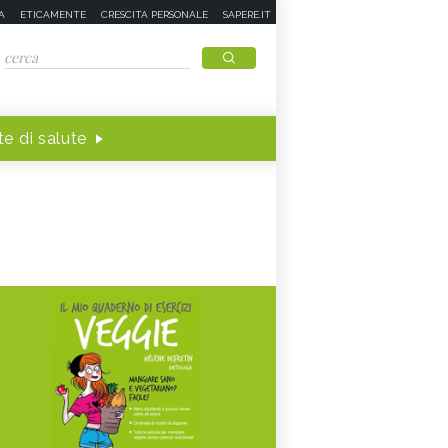
A
ETICAMENTE
CRESCITA PERSONALE
SAPERE.IT
e di salute