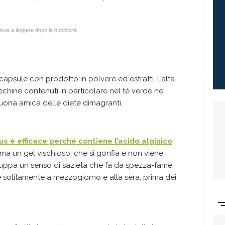
nua a leggere dopo la pubblicità
 capsule con prodotto in polvere ed estratti. L’alta
echine contenuti in particolare nel tè verde ne
ona amica delle diete dimagranti.
cus è efficace perché contiene l’
acido alginico
ma un gel vischioso, che si gonfia e non viene
iluppa un senso di sazietà che fa da spezza-fame.
 solitamente a mezzogiorno e alla sera, prima dei