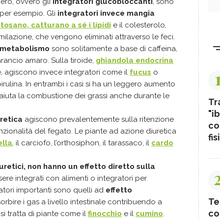
ero, ovvero gli
integratori glucobloccanti
, sono
 per esempio. Gli
integratori invece mangia
itosano, catturano a sé i lipidi
e il colesterolo,
lazione, che vengono eliminati attraverso le feci.
il metabolismo
sono solitamente a base di caffeina,
arancio amaro. Sulla tiroide,
ghiandola endocrina
, agiscono invece integratori come il
fucus
o
irulina. In entrambi i casi si ha un leggero aumento
iuta la combustione dei grassi anche durante le
Tr
"ib
uretica
agiscono prevalentemente sulla ritenzione
co
 funzionalità del fegato. Le piante ad azione diuretica
fis
ella
, il carciofo, l’orthosiphon, il tarassaco, il
cardo
uretici, non hanno un effetto diretto sulla
re integrati con alimenti o integratori per
ratori importanti sono quelli ad
effetto
Te
sorbire i gas a livello intestinale contribuendo a
co
si tratta di piante come il
finocchio
e il
cumino
.