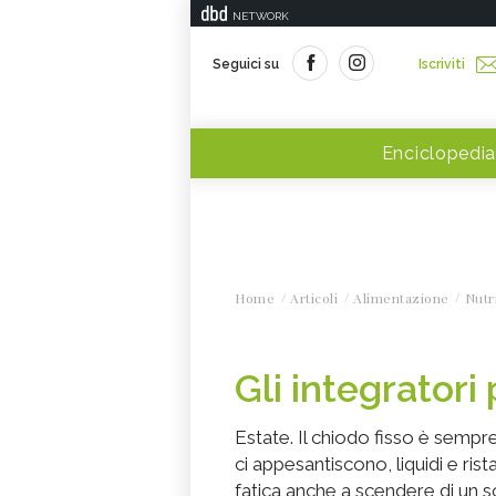
NETWORK
Seguici su
Iscriviti
Enciclopedia
Home
Articoli
Alimentazione
Nutr
Gli integratori
Estate. Il chiodo fisso è sempre 
ci appesantiscono, liquidi e rist
fatica anche a scendere di un