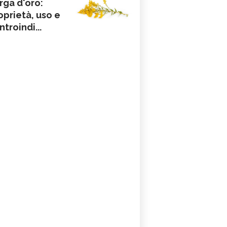
rga d'oro:
oprietà, uso e
ntroindi...