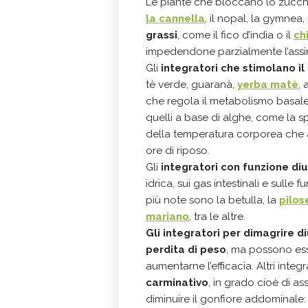
Le piante che bloccano lo zucch
la cannella
, il nopal, la gymnea,
grassi
, come il fico d’india o il
ch
impedendone parzialmente l’assimi
Gli
integratori che stimolano 
tè verde, guaranà,
yerba matè
, 
che regola il metabolismo basale
quelli a base di alghe, come la sp
della temperatura corporea che a
ore di riposo.
Gli
integratori con funzione di
idrica, sui gas intestinali e sulle
più note sono la betulla, la
pilos
mariano
, tra le altre.
Gli integratori per dimagrire di
perdita di peso
, ma possono esse
aumentarne l’efficacia. Altri integ
carminativo
, in grado cioè di as
diminuire il gonfiore addominale: 