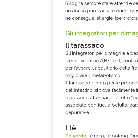
Bisogna sempre stare attenti e se
un abuso può causare danni gravi
ne consegue, allergie, ipertiroidi
Gli integratori per dima
Il tarassaco
Gli integratori per dimagrire a ba
steroli, vitamine A,B,C e D, cont
per favorire il riequilibrio della f
migliorare il metabolismo.
Il tarassaco è noto per le propriet
dell’intestino, si trova facilment
e possono attenuare l’ effetto “pel
associato con fucus, betulla, car
depurative.
I tè
Tè verde
, tè nero, tè oolong. Q