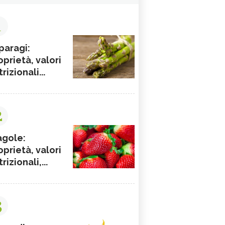
1
paragi:
oprietà, valori
rizionali...
2
agole:
oprietà, valori
rizionali,...
3