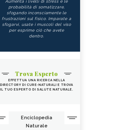
Aumenta i livelli di stress e le
probabilità di somatizzare,
sfogando inconsciamente le
frustrazioni sul fisico. Imparate a
sfogarvi, usate i muscoli del viso
per esprime ciò che avete
dentro.
Trova Esperto
EFFETTUA UNA RICERCA NELLA
DIRECTORY DI CURE-NATURALI E TROVA
IL TUO ESPERTO DI SALUTE NATURALE.
Enciclopedia
Naturale