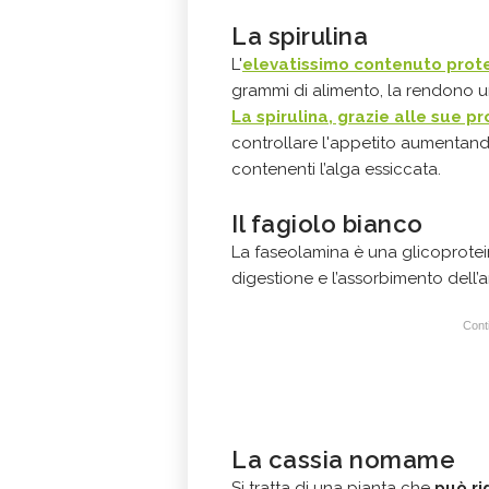
La spirulina
L'
elevatissimo contenuto prote
grammi di alimento, la rendono 
La spirulina, grazie alle sue pr
controllare l'appetito aumentando
contenenti l’alga essiccata.
Il fagiolo bianco
La faseolamina è una glicoprotein
digestione e l’assorbimento dell
Conti
La cassia nomame
Si tratta di una pianta che
può ri