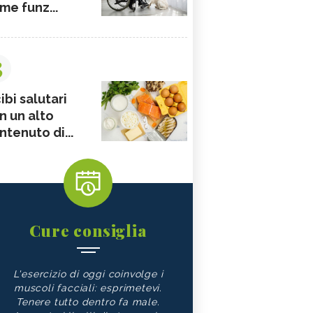
me funz...
3
ibi salutari
n un alto
ntenuto di...
Cure consiglia
L'esercizio di oggi coinvolge i
muscoli facciali: esprimetevi.
Tenere tutto dentro fa male.