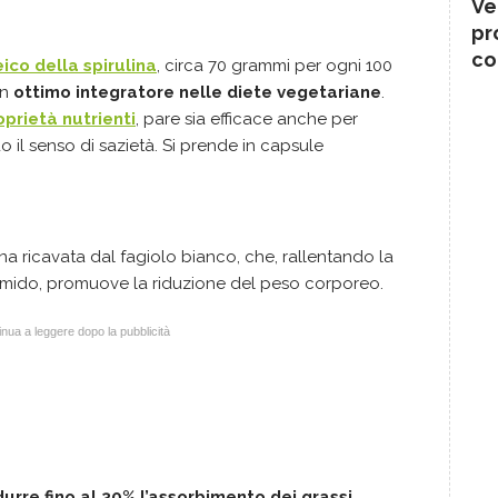
Ve
pr
co
ico della spirulina
, circa 70 grammi per ogni 100
un
ottimo integratore nelle diete vegetariane
.
oprietà nutrienti
, pare sia efficace anche per
 il senso di sazietà. Si prende in capsule
a ricavata dal fagiolo bianco, che, rallentando la
’amido, promuove la riduzione del peso corporeo.
nua a leggere dopo la pubblicità
durre fino al 30% l’assorbimento dei grassi
,