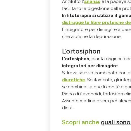
Anzitutto l'
ananas
e la papaya so
facilitano la digestione delle prot
In fitoterapia si utilizza il gam
distrugge le fibre proteiche de
L’integratore per dimagrire a bas
che aiuta nella depurazione.
L’ortosiphon
L’ortosiphon,
pianta originaria de
integratori per dimagrire.
Si trova spesso combinato con a
diuretiche
. Solitamente, gli inte
se combinati a quelli con tè e g
Ricco di flavonoidi, l’ortosifon elim
Assunto mattina e sera per almen
dieta.
Scopri anche
quali sono 