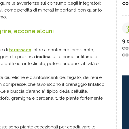
co
guire le avvertenze sul consumo degli integratori:
, come perdita di minerali importanti, con quanto
smo.
grire, eccone alcuni
9 c
co
se di
tarassaco
, oltre a contenere tarasserolo,
co
engono la preziosa
inulina
, utile come antifame e
lora batterica intestinale, potenziandone l’attività e
à diuretiche e disintossicanti del fegato, dei reni e
e in compresse
,
che favoriscono il drenaggio linfatico
le a buccia d’arancia” tipico della cellulite,
ciofo, gramigna e bardana, tutte piante fortemente
ueste sono piante eccezionali per coadiuvare le