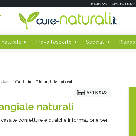
DEABYDAY
VITA DA MAMM
 naturale
Trova l'esperto
Speciali
Rispost
izione
Confetture? Mangiale naturali
ARTICOLO
ngiale naturali
n casa le confetture e qualche informazione per