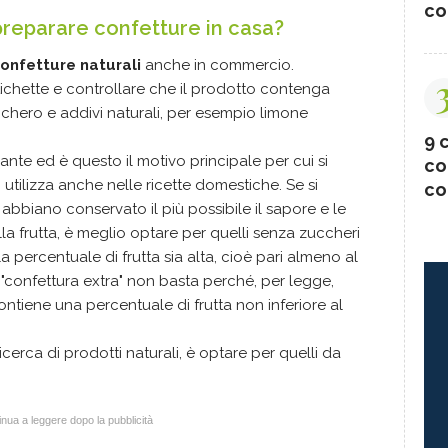
co
preparare confetture in casa?
onfetture naturali
anche in commercio.
tichette e controllare che il prodotto contenga
chero e addivi naturali, per esempio limone
9 c
te ed è questo il motivo principale per cui si
co
i utilizza anche nelle ricette domestiche. Se si
co
abbiano conservato il più possibile il sapore e le
la frutta, è meglio optare per quelli senza zuccheri
 percentuale di frutta sia alta, cioè pari almeno al
"confettura extra" non basta perché, per legge,
tiene una percentuale di frutta non inferiore al
ricerca di prodotti naturali, è optare per quelli da
nua a leggere dopo la pubblicità