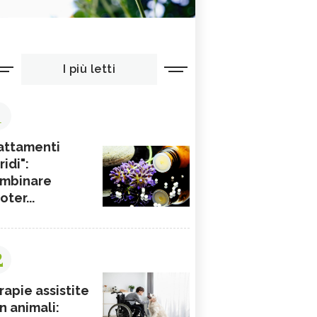
I più letti
1
attamenti
ridi":
mbinare
ioter...
2
rapie assistite
n animali: