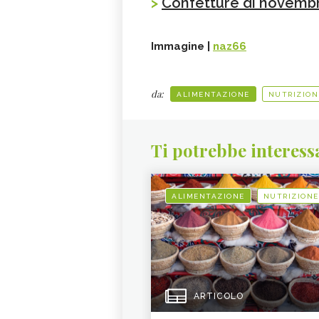
>
Confetture di novemb
Immagine |
naz66
da:
ALIMENTAZIONE
NUTRIZION
Ti potrebbe interess
ALIMENTAZIONE
NUTRIZIONE
ARTICOLO