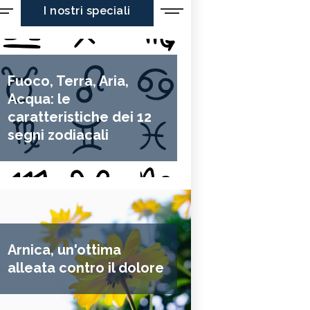
I nostri speciali
Fuoco, Terra, Aria,
Acqua: le
caratteristiche dei 12
segni zodiacali
Arnica, un'ottima
alleata contro il dolore