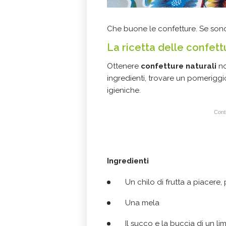
Che buone le confetture. Se sono
La ricetta delle confett
Ottenere
confetture naturali
no
ingredienti, trovare un pomeriggi
igieniche.
Conti
Ingredienti
Un chilo di frutta a piacere,
Una mela
Il succo e la buccia di un l