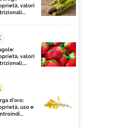
oprietà, valori
rizionali...
2
agole:
oprietà, valori
rizionali,...
3
rga d'oro:
oprietà, uso e
ntroindi...