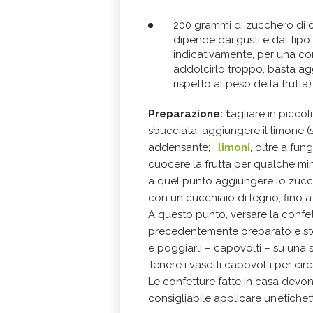
200 grammi di zucchero di c
dipende dai gusti e dal tipo
indicativamente, per una co
addolcirlo troppo, basta ag
rispetto al peso della frutta)
Preparazione: t
agliare in piccol
sbucciata; aggiungere il limone (
addensante; i
limoni
, oltre a fu
cuocere la frutta per qualche minu
a quel punto aggiungere lo zucc
con un cucchiaio di legno, fino a
A questo punto, versare la confet
precedentemente preparato e ster
e poggiarli – capovolti – su una
Tenere i vasetti capovolti per cir
Le confetture fatte in casa devo
consigliabile applicare un’etichet