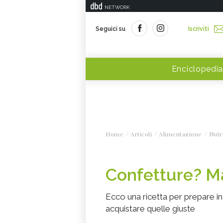
NETWORK
Seguici su
Iscriviti
Enciclopedia
Home
Articoli
Alimentazione
Nutr
Confetture? Ma
Ecco una ricetta per prepare i
acquistare quelle giuste