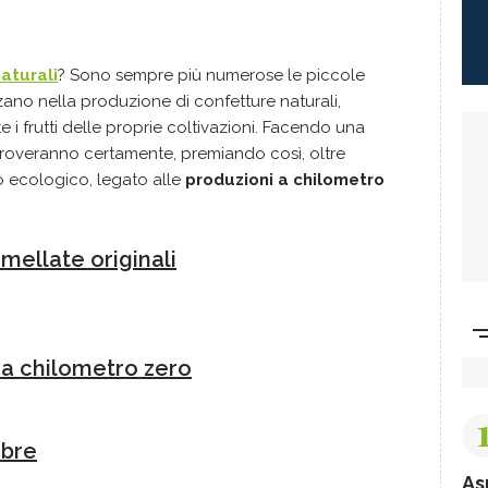
aturali
? Sono sempre più numerose le piccole
zano nella produzione di confetture naturali,
 i frutti delle proprie coltivazioni. Facendo una
 troveranno certamente, premiando così, oltre
o ecologico, legato alle
produzioni a chilometro
rmellate originali
i a chilometro zero
mbre
As