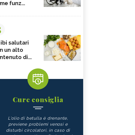
me funz...
3
ibi salutari
n un alto
ntenuto di...
Cure consiglia
L'olio di betulla è drenante,
previene problemi venosi e
disturbi circolatori, in caso di