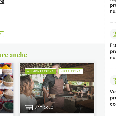
re
pr
nut
E
Fr
pr
are anche
nut
ALIMENTAZIONE
NUTRIZIONE
Ve
pr
co
ARTICOLO