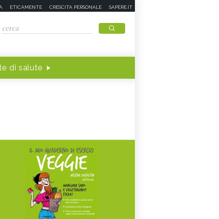
A
ETICAMENTE
CRESCITA PERSONALE
SAPERE.IT
e di salute