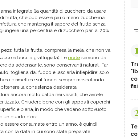
anna integrale (la quantità di zucchero da usare
 di frutta, che può essere più o meno zuccherina;
nfettura che mantenga il sapore del frutto senza
giungere una percentuale di zucchero pari al 20%
.
i pezzi tutta la frutta, compresa la mela, che non va
succo e buccia grattugiata). Le
mele
servono da
Tr
ngere da addensante, sono conservanti naturali. Far
"ib
to, toglierla dal fuoco e lasciarla intiepidire; solo
co
hero e rimettere sul fuoco, sempre mescolando
fis
 ottenere la consistenza desiderata.
tura ancora molto calda nei vasetti, che avrete
ilizzato. Chiudere bene con gli appositi coperchi
 superficie piana, in modo che vadano sottovuoto.
ca un quarto d'ora.
no essere consumate entro un anno, è quindi
Te
ta con la data in cui sono state preparate.
co