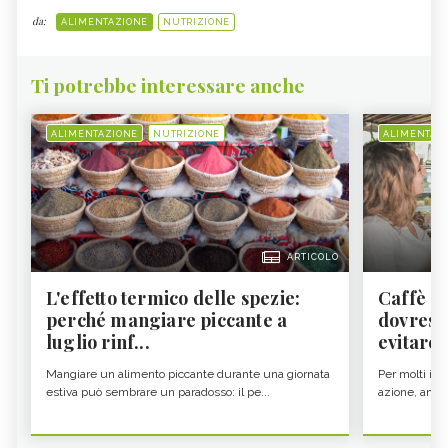
da:
ALIMENTAZIONE
NUTRIZIONE
Ti potrebbe interessare anche
ALIMENTAZIONE
NUTRIZIONE
ALIMENTAZ
ARTICOLO
L'effetto termico delle spezie:
Caffè a
perché mangiare piccante a
dovresti
luglio rinf...
evitare i
Mangiare un alimento piccante durante una giornata
Per molti il c
estiva può sembrare un paradosso: il pe...
azione, ancor