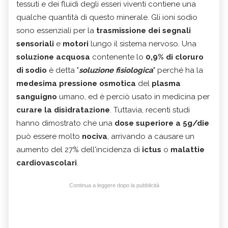
tessuti e dei fluidi degli esseri viventi contiene una
qualche quantità di questo minerale. Gli ioni sodio
sono essenziali per la
trasmissione dei segnali
sensoriali
e
motori
lungo il sistema nervoso. Una
soluzione acquosa
contenente lo
0,9% di cloruro
di sodio
è detta "
soluzione fisiologica
" perché ha la
medesima pressione osmotica
del
plasma
sanguigno
umano, ed è perciò usato in medicina per
curare la disidratazione
. Tuttavia, recenti studi
hanno dimostrato che una
dose superiore a 5g/die
può essere molto
nociva
, arrivando a causare un
aumento del 27% dell'incidenza di
ictus
o
malattie
cardiovascolari
.
Continua a leggere dopo la pubblicità