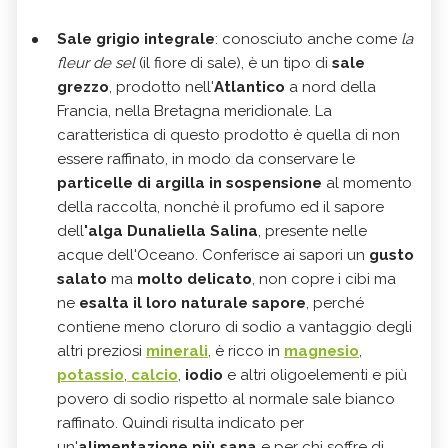
Sale grigio integrale
: conosciuto anche come
la
fleur de sel
(il fiore di sale), è un tipo di
sale
grezzo
, prodotto nell'
Atlantico
a nord della
Francia, nella Bretagna meridionale. La
caratteristica di questo prodotto è quella di non
essere raffinato, in modo da conservare le
particelle di argilla in sospensione
al momento
della raccolta, nonchè il profumo ed il sapore
dell
'alga Dunaliella Salina
, presente nelle
acque dell'Oceano. Conferisce ai sapori un
gusto
salato
ma
molto delicato
, non copre i cibi ma
ne
esalta il loro naturale sapore
, perché
contiene meno cloruro di sodio a vantaggio degli
altri preziosi
minerali
, è ricco in
magnesio
,
potassio
,
calcio
,
iodio
e altri oligoelementi e più
povero di sodio rispetto al normale sale bianco
raffinato. Quindi risulta indicato per
un'
alimentazione più sana
e per chi soffre di