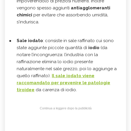
impoverendolo di preziosi nutrienti. Inoltre
vengono spesso aggiunti
antiagglomeranti
chimici
per evitare che assorbendo umidità,
s'indurisca.
Sale iodato
: consiste in sale raffinato cui sono
state aggiunte piccole quantità di
iodio
(da
notare l’incongruenza: l’industria con la
raffinazione elimina lo iodio presente
naturalmente nel sale grezzo, poi lo aggiunge a
quello raffinato).
Il sale iodato viene
raccomandato per prevenire le
patologie
tiroidee
da carenza di iodio.
Continua a leggere dopo la pubblicità