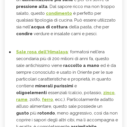
pressione alta
. Dal sapore ricco ma non troppo
salato, questo
condimento
è perfetto per
qualsiasi tipologia di cucina. Può essere utilizzato
sia nell'
acqua di cottura
della pasta, che per
condire
verdure e insalate carni e pesci.
Sale rosa dell'Himalaya
: formatosi nell'era
secondaria più di 200 milioni di anni fa, questo
sale antichissimo viene
raccolto a mano
ed è da
sempre conosciuto e usato in Oriente per le sue
particolari caratteristiche e proprietà, in quanto
contiene
minerali purissimi
e
oligoelementi
essenziali (calcio, potassio,
zinco
,
rame
, zolfo,
ferro
, ecc,). Particolarmente adatto
all’uso alimentare, questo sale possiede un
gusto
più
rotondo
, meno aggressivo, così da non
coprire i sapori degli altri cibi, ma li accompagna e
li esalta; è completamente
assimilabile