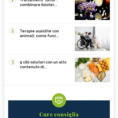
combinare fisioter...
2
Terapie assistite con
animali: come funz...
3
9 cibi salutari con un alto
contenuto di...
Cure consiglia