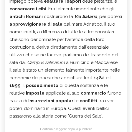
impiego poteva
esaltare i sapori
delle pietanze, e
conservare i cibi
. Era talmente importante che gli
antichi Romani
costruirono la
Via Salaria
, per potersi
approvvigionare di sale
dal mare Adriatico. Il suo
nome, infatti, a differenza di tutte le altre consolari
che sono denominate per l'artefice della loro
costruzione, deriva direttamente dall'essenziale
utilizzo che se ne faceva: parliamo del trasporto del
sale dal
Campus salinarum
a Fiumicino e Maccarese.
Il sale è stato un elemento talmente importante nelle
economie dei paesi che addirittura tra il
1482
e il
1699
, il
possedimento
di questa sostanza e le
relative
imposte
applicate al suo
commercio
furono
causa di
Insurrezioni popolari
e
conflitti
tra i vari
poteri, dominanti in Europa. Questi eventi bellici
passarono alla storia come "Guerra del Sale".
Continua a leggere dopo la pubblicità