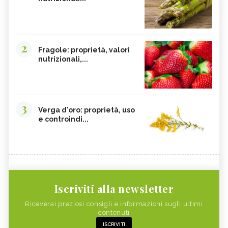
2
Fragole: proprietà, valori
nutrizionali,...
3
Verga d'oro: proprietà, uso
e controindi...
Iscriviti alla newsletter
Riceverai preziosi consigli e informazioni sugli ultimi
contenuti
ISCRIVITI