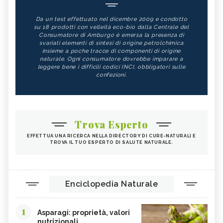
Da un test effettuato nel dicembre 2009 e condotto
su 18 prodotti con velleità eco-bio dalla Centrale del
Consumatore di Amburgo è emersa la presenza di
svariati elementi di sintesi di origine petrolchimica
insieme a poche tracce di componenti di origine
naturale. Ogni consumatore dovrebbe imparare a
leggere bene i difficili codici INCI, obbligatori sulle
confezioni.
Trova Esperto
EFFETTUA UNA RICERCA NELLA DIRECTORY DI CURE-NATURALI E
TROVA IL TUO ESPERTO DI SALUTE NATURALE.
Enciclopedia Naturale
1
Asparagi: proprietà, valori
nutrizionali...