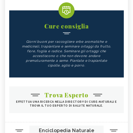
Cure consiglia
Giorni buoni per raccogliere erbe aromatiche e
medicinali, trapiantare e seminare ortaggi da frutto,
fiore, foglia e radice. Seminare gli ortaggi che
accestiscono o che non devono andare
prematuramente a seme. Piantate e trapiantate
cipolle, aglio e porro.
Trova Esperto
EFFETTUA UNA RICERCA NELLA DIRECTORY DI CURE-NATURALI E
TROVA IL TUO ESPERTO DI SALUTE NATURALE.
Enciclopedia Naturale