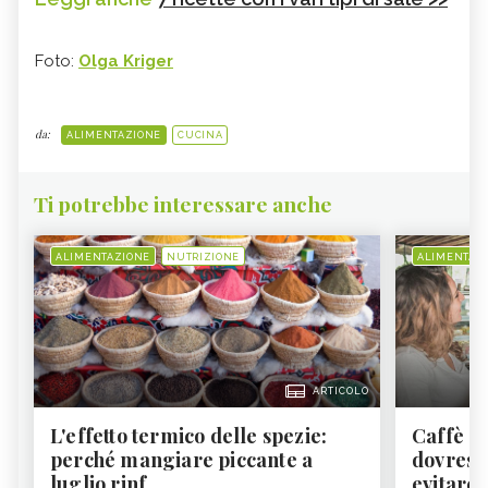
Foto:
Olga Kriger
da:
ALIMENTAZIONE
CUCINA
Ti potrebbe interessare anche
ALIMENTAZIONE
NUTRIZIONE
ALIMENTAZ
ARTICOLO
L'effetto termico delle spezie:
Caffè a
perché mangiare piccante a
dovresti
luglio rinf...
evitare i