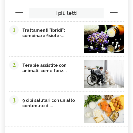
I più letti
1
Trattamenti "ibridi":
combinare fisioter...
2
Terapie assistite con
animali: come funz...
3
9 cibi salutari con un alto
contenuto di...