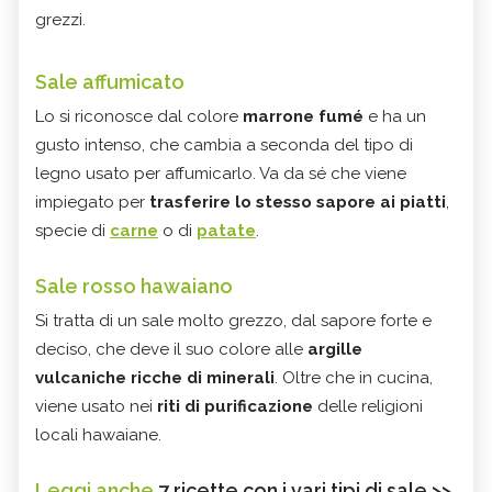
grezzi.
Sale affumicato
Lo si riconosce dal colore
marrone fumé
e ha un
gusto intenso, che cambia a seconda del tipo di
legno usato per affumicarlo. Va da sé che viene
impiegato per
trasferire lo stesso sapore ai piatti
,
specie di
carne
o di
patate
.
Sale rosso hawaiano
Si tratta di un sale molto grezzo, dal sapore forte e
deciso, che deve il suo colore alle
argille
vulcaniche ricche di minerali
. Oltre che in cucina,
viene usato nei
riti di purificazione
delle religioni
locali hawaiane.
Leggi anche
7 ricette con i vari tipi di sale >>