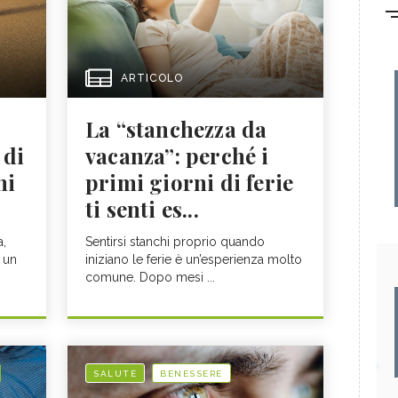
ARTICOLO
La “stanchezza da
 di
vacanza”: perché i
ni
primi giorni di ferie
ti senti es...
a,
Sentirsi stanchi proprio quando
 un
iniziano le ferie è un’esperienza molto
comune. Dopo mesi ...
SALUTE
BENESSERE