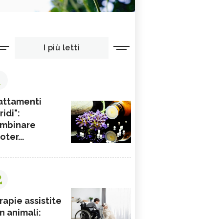
I più letti
1
attamenti
ridi":
mbinare
ioter...
2
rapie assistite
n animali: