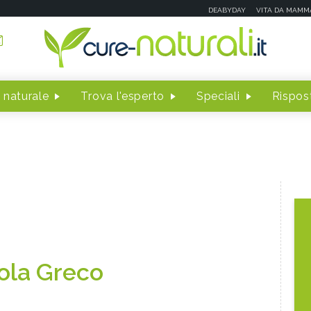
DEABYDAY
VITA DA MAMM
 naturale
Trova l'esperto
Speciali
Rispost
ola Greco