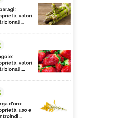
paragi:
oprietà, valori
rizionali...
2
agole:
oprietà, valori
rizionali,...
3
rga d'oro:
oprietà, uso e
ntroindi...