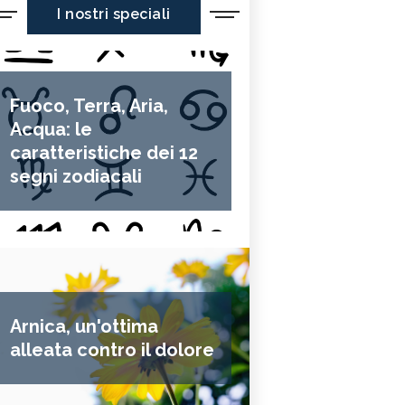
I nostri speciali
Fuoco, Terra, Aria,
Acqua: le
caratteristiche dei 12
segni zodiacali
Arnica, un'ottima
alleata contro il dolore