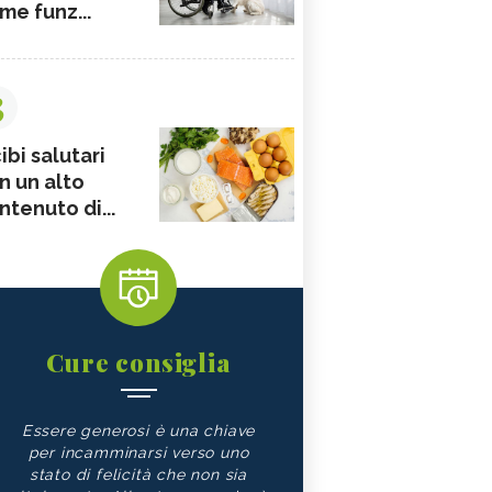
me funz...
3
ibi salutari
n un alto
ntenuto di...
Cure consiglia
Essere generosi è una chiave
per incamminarsi verso uno
stato di felicità che non sia