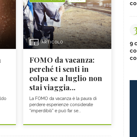
co
9 c
ARTICOLO
co
co
a
FOMO da vacanza:
perché ti senti in
colpa se a luglio non
stai viaggia...
aldo
La FOMO da vacanza è la paura di
perdere esperienze considerate
“imperdibili” e può far se...