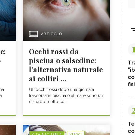
ARTICOLO
e:
Occhi rossi da
o
piscina o salsedine:
Tr
l'alternativa naturale
"ib
ai colliri ...
co
fis
na
Gli occhi rossi dopo una giornata
a
trascorsa in piscina o al mare sono un
disturbo molto co...
Te
co
VITA NATURALE
VIAGGI