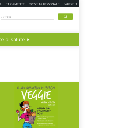
A
ETICAMENTE
CRESCITA PERSONALE
SAPERE.IT
e di salute