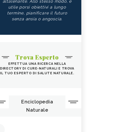
altalenante. Allo stesso modo, è
utile porsi obiettivi a lungo
termine, pianificare il futuro
senza ansia o angoscia.
Trova Esperto
EFFETTUA UNA RICERCA NELLA
DIRECTORY DI CURE-NATURALI E TROVA
IL TUO ESPERTO DI SALUTE NATURALE.
Enciclopedia
Naturale
1