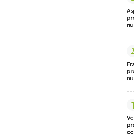
As
pr
nut
Fr
pr
nut
Ve
pr
co