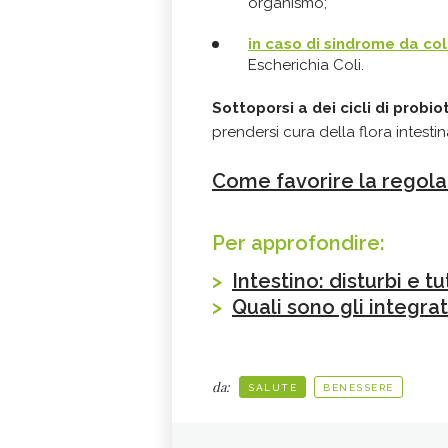
organismo;
in caso di sindrome da colo
Escherichia Coli.
Sottoporsi a dei cicli di probiot
prendersi cura della flora intesti
Come favorire la regolar
Per approfondire:
>
Intestino: disturbi e tu
>
Quali sono gli integrat
da:
SALUTE
BENESSERE