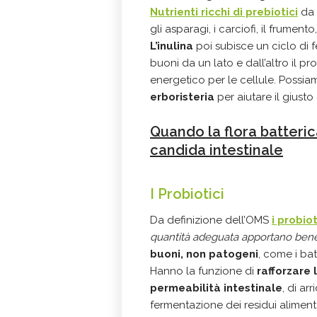
Nutrienti ricchi di prebiotici
da i
gli asparagi, i carciofi, il frumento,
L’inulina
poi subisce un ciclo di f
buoni da un lato e dall’altro il 
energetico per le cellule. Possi
erboristeria
per aiutare il giusto 
Quando la flora batterica
candida intestinale
I Probiotici
Da definizione dell’OMS
i probiot
quantità adeguata apportano benefi
buoni, non patogeni
, come i batt
Hanno la funzione di
rafforzare 
permeabilità intestinale
, di ar
fermentazione dei residui alimenta