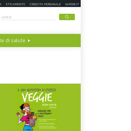
A
ETICAMENTE
CRESCITA PERSONALE
SAPERE.IT
e di salute