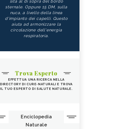
sita al di sopra del bordo
sternale. Oppure 15 DM, sulla
nuca, a livello della linea
d'impianto dei capelli. Questo
aiuta ad armonizzare la
circolazione dell'energia
respiratoria.
Trova Esperto
EFFETTUA UNA RICERCA NELLA
DIRECTORY DI CURE-NATURALI E TROVA
IL TUO ESPERTO DI SALUTE NATURALE.
Enciclopedia
Naturale