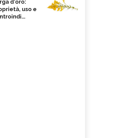
rga d'oro:
oprietà, uso e
ntroindi...