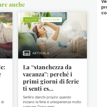
Ve
are anche
pr
co
SALUTE
BENESSERE
ARTICOLO
le:
La “stanchezza da
e
vacanza”: perché i
primi giorni di ferie
ti senti es...
Sentirsi stanchi proprio quando
 di
iniziano le ferie è un’esperienza molto
comune. Dopo mesi ...