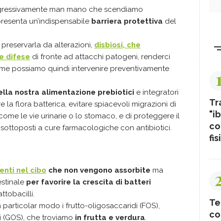
ogressivamente man mano che scendiamo
presenta un’indispensabile
barriera protettiva
del
preservarla da alterazioni,
disbiosi, che
e difese
di fronte ad attacchi patogeni, renderci
Come possiamo quindi intervenire preventivamente
lla nostra alimentazione prebiotici
e integratori
Tr
e la flora batterica, evitare spiacevoli migrazioni di
"ib
tti come le vie urinarie o lo stomaco, e di proteggere il
co
ottoposti a cure farmacologiche con antibiotici.
fis
enti nel cibo
che non vengono assorbite
ma
estinale
per favorire la crescita di batteri
attobacilli.
Te
in particolar modo i frutto-oligosaccaridi (FOS),
co
di (GOS), che troviamo
in frutta e verdura
.