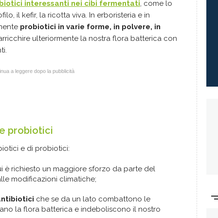
otici interessanti nei cibi fermentati
, come lo
lo, il kefir, la ricotta viva. In erboristeria e in
lmente
probiotici in varie forme, in polvere, in
arricchire ulteriormente la nostra flora batterica con
ti.
nua a leggere dopo la pubblicità
e probiotici
otici e di probiotici:
cui è richiesto un maggiore sforzo da parte del
lle modificazioni climatiche;
antibiotici
che se da un lato combattono le
ano la flora batterica e indeboliscono il nostro