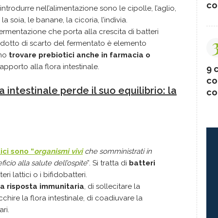
co
ntrodurre nell’alimentazione sono le cipolle, l’aglio,
 la soia, le banane, la cicoria, l’indivia.
ermentazione che porta alla crescita di batteri
prodotto di scarto del fermentato è elemento
amo
trovare prebiotici anche in farmacia o
apporto alla flora intestinale.
9 c
co
 intestinale perde il suo equilibrio: la
co
ici sono “
organismi vivi
che somministrati in
cio alla salute dell’ospite
”. Si tratta di
batteri
eri lattici o i bifidobatteri.
la risposta immunitaria
, di sollecitare la
ricchire la flora intestinale, di coadiuvare la
ri.