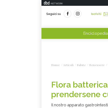
NETWORK
Seguici su
Iscriviti
Enciclopedia
Home
Articoli
Salute
Benessere
Flora batterica
prendersene c
Il nostro apparato gastrointest