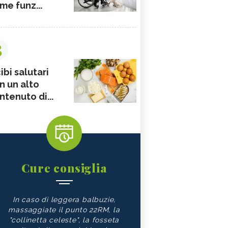
me funz...
3
ibi salutari
n un alto
ntenuto di...
Cure consiglia
In caso di leggera balbuzie,
massaggiate il punto 22RM, la
"collinetta celeste", la fosseta