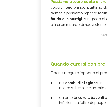
Possiamo trovare quote di probi
yogurt intero bianco, il latte acidofi
farmacia possiamo reperire faci
fluido o in pastiglie
in grado di 
più di un miliardo di nuovi elemen
Conti
Quando curarsi con pre 
È bene integrare l’apporto di prebi
nei
cambi di stagione
, in 
nostro sistema immunitario a
durante
le cure a base di 
infezioni dall’altro depauper