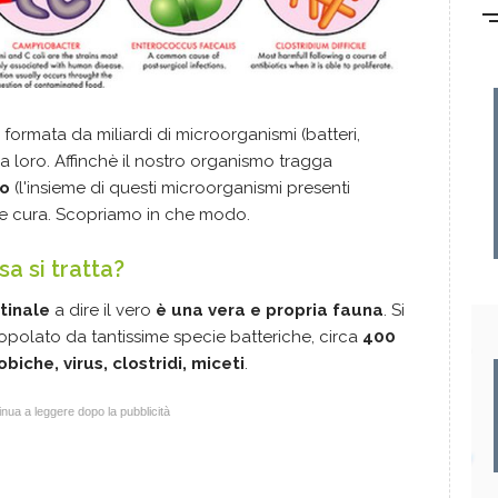
 formata da miliardi di microorganismi (batteri,
a loro. Affinchè il nostro organismo tragga
no
(l'insieme di questi microorganismi presenti
ene cura. Scopriamo in che modo.
sa si tratta?
tinale
a dire il vero
è una vera e propria fauna
. Si
popolato da tantissime specie batteriche, circa
400
iche, virus, clostridi, miceti
.
nua a leggere dopo la pubblicità