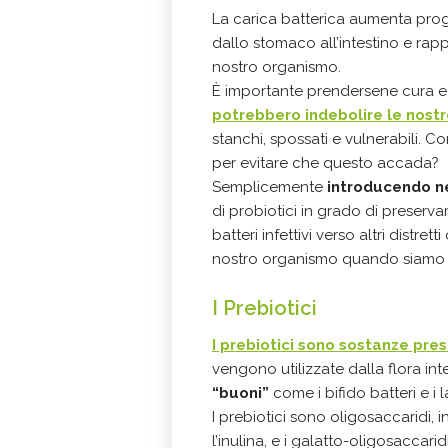
La carica batterica aumenta pr
dallo stomaco all’intestino e rap
nostro organismo.
È importante prendersene cura e 
potrebbero indebolire le nostr
stanchi, spossati e vulnerabili. 
per evitare che questo accada?
Semplicemente
introducendo ne
di probiotici in grado di preservar
batteri infettivi verso altri distre
nostro organismo quando siamo s
I Prebiotici
I prebiotici sono
sostanze pres
vengono utilizzate dalla flora int
“buoni”
come i bifido batteri e i l
I prebiotici sono oligosaccaridi, 
l’inulina, e i galatto-oligosaccari