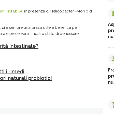
n irritabile
, in presenza di Helicobacter Pylori o di
As
ici
è sempre una prassi utile e benefica per
pr
nale e preservare il nostro stato di benessere.
nut
ità intestinale?
Fr
tti i rimedi
pr
ori naturali probiotici
nut