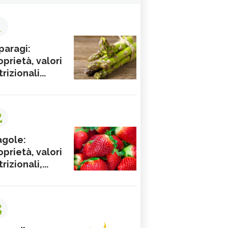
1
paragi:
oprietà, valori
rizionali...
2
agole:
oprietà, valori
rizionali,...
3