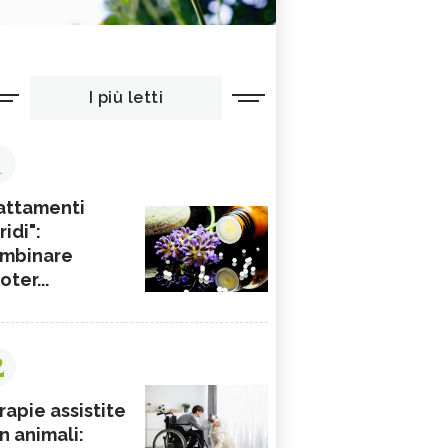
I più letti
1
attamenti
ridi":
mbinare
ioter...
2
rapie assistite
n animali: