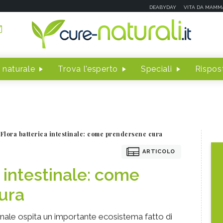
DEABYDAY
VITA DA MAMM
 naturale
Trova l'esperto
Speciali
Rispost
Flora batterica intestinale: come prendersene cura
ARTICOLO
 intestinale: come
ura
inale ospita un importante ecosistema fatto di