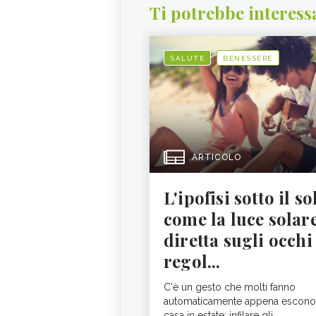
Ti potrebbe interess
SALUTE
BENESSERE
ARTICOLO
L'ipofisi sotto il so
come la luce solar
diretta sugli occhi
regol...
C'è un gesto che molti fanno
automaticamente appena escono
casa in estate: infilare gli...