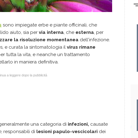
s
sono impiegate erbe e piante officinali, che
ido aiuto, sia per
via interna
, che
esterna
, per
izzare la risoluzione momentanea
dell'infezione.
es, e curata la sintomatologia il
virus rimane
er tutta la vita, e neanche un trattamento
larlo in maniera definitiva.
nua a leggere dopo la pubblicità
 generalmente una categoria di
i
nfezioni,
causate
e
, responsabili di
lesioni papulo-vescicolari
dei