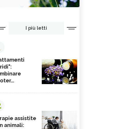
I più letti
1
attamenti
ridi":
mbinare
ioter...
2
rapie assistite
n animali: