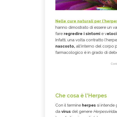
Nelle cure naturali per l'herpe
hanno dimostrato di essere un val
fare
regredire i sintomi
e v
eloc
Infatti, una volta contratto l'herp
nascosto,
all'interno del corpo p
farmacologico è in grado di debel
Conti
Che cosa è l'Herpes
Con il termine
herpes
si intende
da
virus
del genere
Herpesvirida