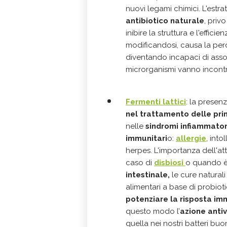
nuovi legami chimici. L'estra
antibiotico naturale
, priv
inibire la struttura e l'effi
modificandosi, causa la perd
diventando incapaci di assor
microrganismi vanno incontr
Fermenti lattici
: la presenz
nel trattamento delle prin
nelle
sindromi infiammatori
immunitari
o:
allergie
, int
herpes. L'importanza dell'att
caso di
disbiosi
o quando è
intestinale,
le cure naturali
alimentari a base di probiotic
potenziare la risposta im
questo modo l’
azione antiv
quella nei nostri batteri bu