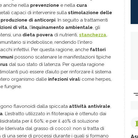
te anche nella
prevenzione
e nella
cura
etali capaci di intervenire sulla
stimolazione delle
a
produzione di anticorpi
. In seguito a trattamenti
zioni di vita
, l’
inquinamento ambientale
, gli
tensi, una
dieta povera
di nutrienti,
stanchezza
,
immunitario si indebolisce, rendendo l'intero
tacchi infettivi. Per questa ragione, anche
fattori
immuni
possono scatenare le manifestazioni tipiche
irus
dal suo stato di latenza. Per questa ragione
imolanti può essere d’aiuto per rinforzare il sistema
intero organismo dalle
infezioni viral
i come herpes,
 e fungine.
ngono flavonoidi dalla spiccata
attività antivirale
,
na
. L’estratto utilizzato in fitoterapia è ottenuto dai
sidratata per il 60%; e per il 40% di soluzione
e (derivata dal grasso di cocco): non si tratta di
di una serie di processi durante i quali si formano
As