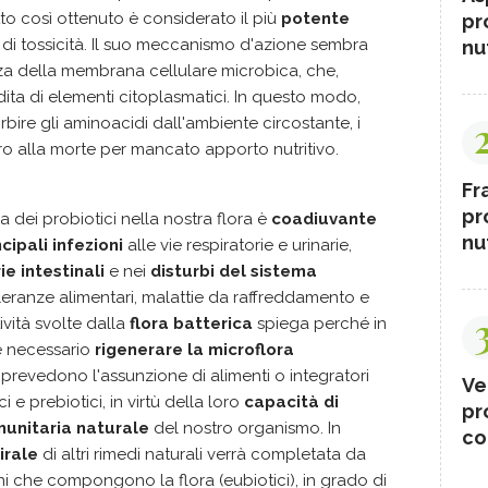
tto così ottenuto è considerato il più
potente
pr
o di tossicità. Il suo meccanismo d'azione sembra
nut
cienza della membrana cellulare microbica, che,
ita di elementi citoplasmatici. In questo modo,
bire gli aminoacidi dall'ambiente circostante, i
o alla morte per mancato apporto nutritivo.
Fr
pr
a dei probiotici nella nostra flora è
coadiuvante
nut
cipali infezioni
alle vie respiratorie e urinarie,
e intestinali
e nei
disturbi del sistema
olleranze alimentari, malattie da raffreddamento e
ività svolte dalla
flora batterica
spiega perché in
 necessario
rigenerare la microflora
 prevedono l'assunzione di alimenti o integratori
Ve
i e prebiotici, in virtù della loro
capacità di
pr
munitaria naturale
del nostro organismo. In
co
irale
di altri rimedi naturali verrà completata da
oni che compongono la flora (eubiotici), in grado di