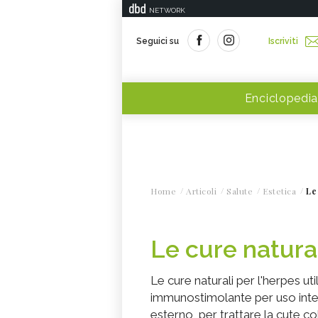
NETWORK
Seguici su
Iscriviti
Enciclopedia
Home
Articoli
Salute
Estetica
Le
Le cure natural
Le cure naturali per l'herpes ut
immunostimolante per uso intern
esterno, per trattare la cute co