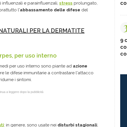
co
ti influenzali e parainfluenzali,
stress
prolungato,
rattutto l'
abbassamento delle difese
del
 NATURALI PER LA DERMATITE
9 c
co
co
erpes, per uso interno
rimedi per uso interno sono piante ad
azione
e le difese immunitarie a contrastare l'attacco
ridurne i sintomi.
nua a leggere dopo la pubblicità
ti
: in genere, sono usate nei
disturbi stagionali
,