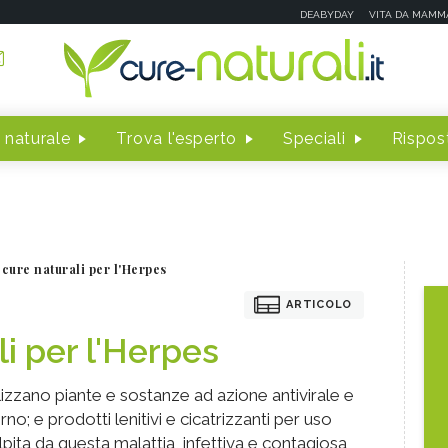
DEABYDAY
VITA DA MAMM
 naturale
Trova l'esperto
Speciali
Rispost
 cure naturali per l'Herpes
ARTICOLO
i per l'Herpes
ilizzano piante e sostanze ad azione antivirale e
o; e prodotti lenitivi e cicatrizzanti per uso
lpita da questa malattia, infettiva e contagiosa