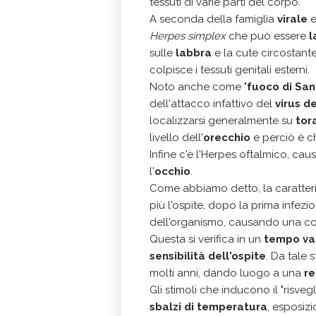
tessuti di varie parti del corpo.
A seconda della famiglia
virale
e
Herpes simplex
che può essere
l
sulle
labbra
e la cute circostant
colpisce i tessuti genitali esterni.
Noto anche come "
fuoco di
San
dell'attacco infattivo del
virus de
localizzarsi generalmente su
tor
livello dell'
orecchio
e perciò è 
Infine c'è l'Herpes oftalmico, caus
l'
occhio
.
Come abbiamo detto, la caratteri
più l'ospite, dopo la prima infezio
dell'organismo, causando una c
Questa si verifica in un
tempo var
sensibilità
dell'ospite
. Da tale s
molti anni, dando luogo a una
re
Gli stimoli che inducono il "risveg
sbalzi di temperatura
, esposiz