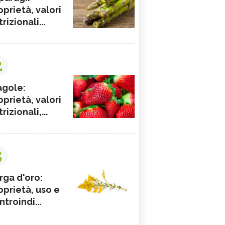
oprietà, valori
rizionali...
2
agole:
oprietà, valori
rizionali,...
3
rga d'oro:
oprietà, uso e
ntroindi...