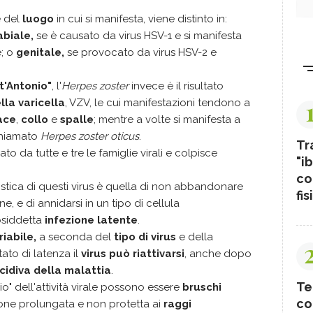
 del
luogo
in cui si manifesta, viene distinto in:
abiale,
se è causato da virus HSV-1 e si manifesta
e; o
genitale,
se provocato da virus HSV-2 e
t'Antonio"
, l'
Herpes zoster
invece è il risultato
lla varicella
, VZV, le cui manifestazioni tendono a
ace
,
collo
e
spalle
; mentre a volte si manifesta a
chiamato
Herpes zoster oticus
.
Tr
ato da tutte e tre le famiglie virali e colpisce
"ib
co
stica di questi virus è quella di non abbandonare
fis
ne, e di annidarsi in un tipo di cellula
osiddetta
infezione latente
.
iabile,
a seconda del
tipo di virus
e della
tato di latenza il
virus può riattivarsi
, anche dopo
cidiva della malattia
.
Te
lio" dell'attività virale possono essere
bruschi
co
ione prolungata e non protetta ai
raggi