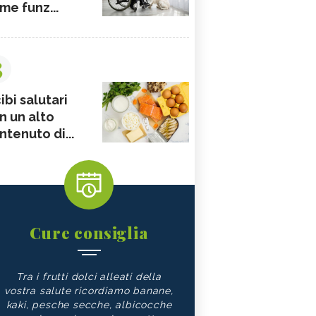
me funz...
3
ibi salutari
n un alto
ntenuto di...
Cure consiglia
Tra i frutti dolci alleati della
vostra salute ricordiamo banane,
kaki, pesche secche, albicocche