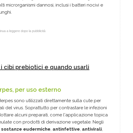
ti microrganismi dannosi, inclusi i batteri nocivi e
funghi.
nua a leggere dopo la pubblicità
i cibi prebiotici e quando usarli
erpes, per uso esterno
'Herpes sono utilizzati direttamente sulla cute per
i del virus. Soprattutto per contrastare le infezioni
ottare alcuni preparati, come l'applicazione topica
mulate con prodotti di derivazione vegetale. Negli
o
sostanze eudermiche
,
antinfettive
,
antivirali
,