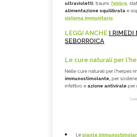
ultravioletti
, traumi,
febbre
, sta
alimentazione squilibrata
e sop
sistema immunitario
.
LEGGI ANCHE
I RIMEDI
SEBORROICA
Le cure naturali per l'h
Nelle cure naturali per l'herpes 
immunostimolante,
per sostener
infettivo e
azione antivirale
per 
Conti
Le
piante immunostimolan