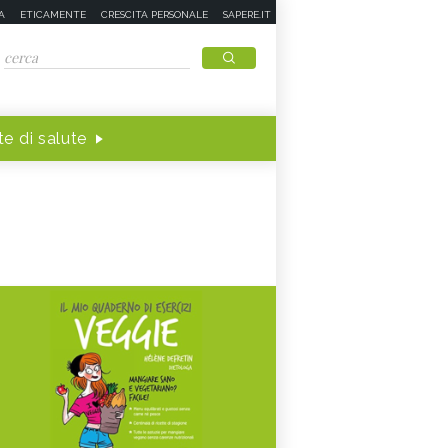
A
ETICAMENTE
CRESCITA PERSONALE
SAPERE.IT
e di salute