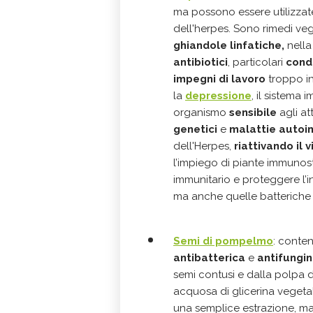
ma possono essere utilizza
dell'herpes. Sono rimedi veg
ghiandole linfatiche,
nell
antibiotici
, particolari
condi
impegni di lavoro
troppo in
la
depressione
, il sistema 
organismo
sensibile
agli at
genetici
e
malattie auto
dell'Herpes,
riattivando il v
l’impiego di piante immunost
immunitario e proteggere l’
ma anche quelle batteriche
Semi di pompelmo
: conte
antibatterica
e
antifungi
semi contusi e dalla polpa di
acquosa di glicerina vegetal
una semplice estrazione, ma 