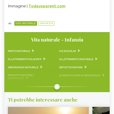
Immagine |
Todaysparent.com
da:
VITA NATURALE
INFANZIA
Vita naturale - Infanzia
PARTO NATURALE
IUS SCHOLAE
ALLATTAMENTO FALSI MITI
ALLATTAMENTO NATURALE
GRAVIDANZA NATURALE
DEFICIT DI NATURA
PRODOTTI NATURALI
ALIMENTAZIONE IN GRAVIDANZA
GRAVIDANZA
ALIMENTAZIONE PER
TOXOPLASMOSI GRAVIDANZA
ALLATTAMENTO
SONNO BAMBINI
CRESCITA BAMBINI
Ti potrebbe interessare anche
BAMBINO NATURALE
PARTO IN ACQUA
STITICHEZZA BAMBINI
PRODOTTI NATURALI PER BAMBINI