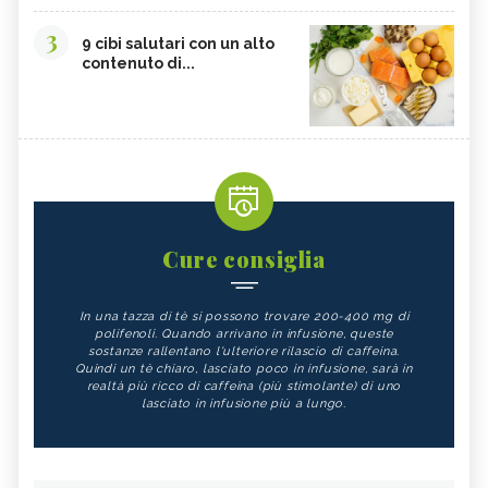
3
9 cibi salutari con un alto
contenuto di...
Cure consiglia
In una tazza di tè si possono trovare 200-400 mg di
polifenoli. Quando arrivano in infusione, queste
sostanze rallentano l'ulteriore rilascio di caffeina.
Quindi un tè chiaro, lasciato poco in infusione, sarà in
realtà più ricco di caffeina (più stimolante) di uno
lasciato in infusione più a lungo.