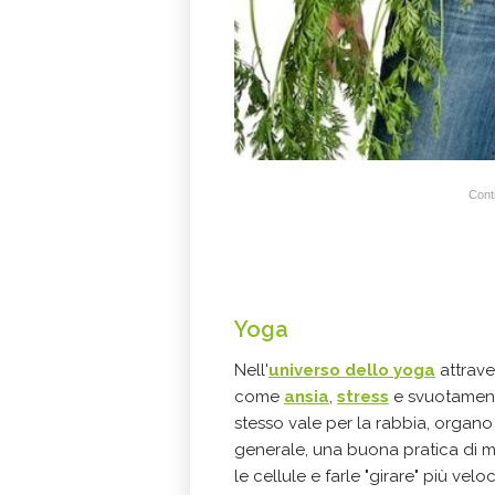
Conti
Yoga
Nell'
universo dello yoga
attraver
come
ansia
,
stress
e svuotament
stesso vale per la rabbia, organo 
generale, una buona pratica di m
le cellule e farle "girare" più ve