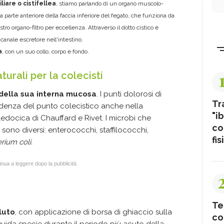
liare o cistifellea
, stiamo parlando di un organo muscolo-
parte anteriore della faccia inferiore del fegato, che funziona da
stro organo-filtro per eccellenza. Attraverso il dotto cistico è
l canale escretore nell'intestino.
a
, con un suo collo, corpo e fondo.
aturali per
la colecisti
della sua interna mucosa
. I punti dolorosi di
Tr
ndenza del punto colecistico anche nella
"ib
docica di Chauffard e Rivet. I microbi che
co
sono diversi: enterococchi, staffilococchi,
fis
rium coli.
nua a leggere dopo la pubblicità
Te
luto
, con applicazione di borsa di ghiaccio sulla
co