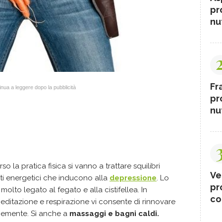
pr
nut
Fr
nua a leggere dopo la pubblicità
pr
nut
so la pratica fisica si vanno a trattare squilibri
Ve
i energetici che inducono alla
depressione
. Lo
pr
molto legato al fegato e alla cistifellea. In
co
editazione e respirazione vi consente di rinnovare
locemente. Sì anche a
massaggi e bagni caldi.