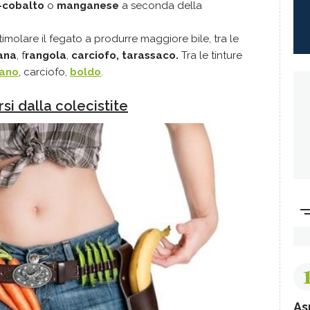
-cobalto
o
manganese
a seconda della
stimolare il fegato a produrre maggiore bile, tra le
ana
, f
rangola
,
c
arciofo
, t
arassaco
.
Tra le tinture
fano
, carciofo,
boldo
.
rsi dalla colecistite
As