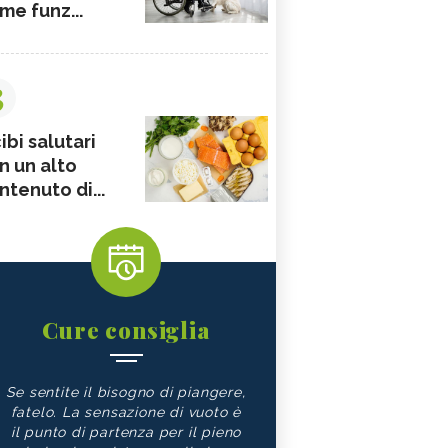
me funz...
3
ibi salutari
n un alto
ntenuto di...
Cure consiglia
Se sentite il bisogno di piangere,
fatelo. La sensazione di vuoto è
il punto di partenza per il pieno