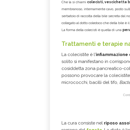
Che la si chiami
colecisti, vescichetta bi
membranoso, internamente cavo, posto sulla 
serbatoio di raccolta della bile secreta dal no
collegato al dotto coledoco che della bile è i
La forma della colecisti è quella di una
per
Trattamenti e terapie n
La colecistite è l'
infiammazione 
solito si manifestano in corrispo
cosiddetta zona pancreatico-cole
possono provocare la colecistite 
micrococchi, bacilli del tifo,
Bacte
Conti
La cura consiste nel
riposo asso