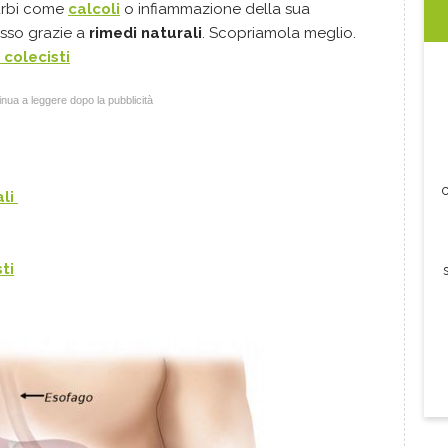
turbi come
calcoli
o infiammazione della sua
sso grazie a
rimedi naturali
. Scopriamola meglio.
colecisti
nua a leggere dopo la pubblicità
c
ali
ti