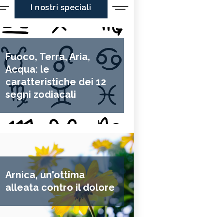
I nostri speciali
Fuoco, Terra, Aria,
Acqua: le
caratteristiche dei 12
segni zodiacali
Arnica, un'ottima
alleata contro il dolore