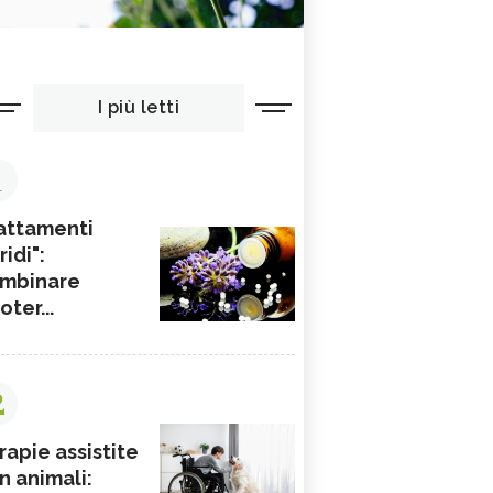
I più letti
1
attamenti
ridi":
mbinare
ioter...
2
rapie assistite
n animali: