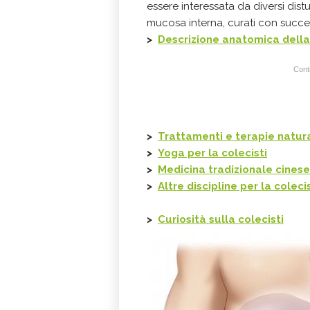
essere interessata da diversi dis
mucosa interna, curati con succe
>
Descrizione anatomica della 
Conti
>
Trattamenti e terapie natur
>
Yoga per la colecisti
>
Medicina tradizionale cinese
>
Altre discipline per la colecis
>
Curiosità sulla colecisti