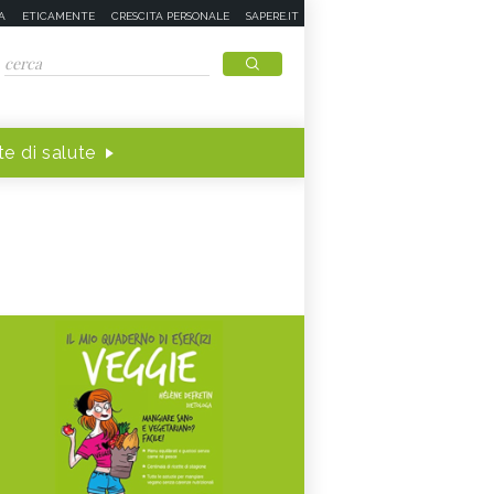
A
ETICAMENTE
CRESCITA PERSONALE
SAPERE.IT
e di salute