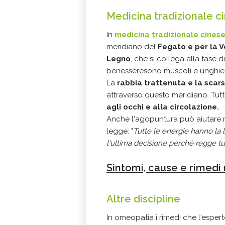
Medicina tradizionale c
In
medicina tradizionale cines
meridiano del
Fegato e per la V
Legno
, che si collega alla fase d
benesseresono muscoli e unghie
La
rabbia trattenuta e la scars
attraverso questo meridiano. Tutt
agli occhi e alla circolazione.
Anche l'agopuntura può aiutare m
legge: "
T
utte le energie hanno la 
l'ultima decisione perchè regge tu
Sintomi, cause e rimedi 
Altre discipline
In omeopatia i rimedi che l'esp