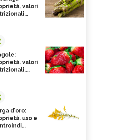
oprietà, valori
rizionali...
2
agole:
oprietà, valori
rizionali,...
3
rga d'oro:
oprietà, uso e
ntroindi...