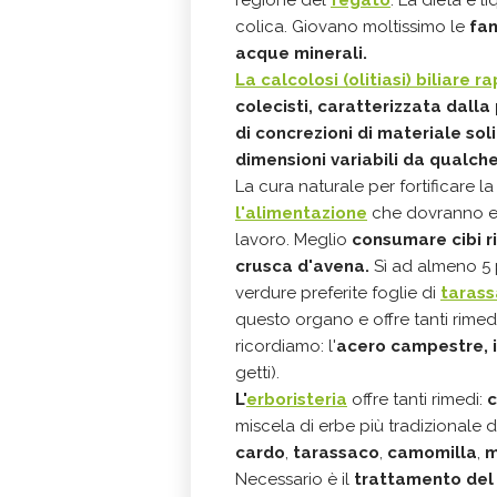
regione del
fegato
. La dieta è l
colica. Giovano moltissimo le
fan
acque minerali.
La calcolosi (olitiasi) biliare
colecisti, caratterizzata dalla 
di concrezioni di materiale sol
dimensioni variabili da qualche
La cura naturale per fortificare l
l'alimentazione
che dovranno es
lavoro. Meglio
c
onsumare cibi ric
crusca d'avena.
Sì ad almeno 5 
verdure preferite
foglie di
taras
questo organo e offre tanti rimed
ricordiamo: l'
a
cero campestre, i
getti).
L'
erboristeria
offre tanti rimedi:
c
miscela di erbe più tradizionale d
cardo
,
tarassaco
,
camomilla
,
m
Necessario è il
trattamento del