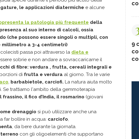
iquida specie durante il periodo più acuto della
co
gature, le applicazioni diatermiche
e alcune
 rappresenta la patologia più frequente
della
presenza al suo interno di calcoli, ossia
ido (che possono essere singoli o multipli, con
9 c
 millimetro a 3-4 centimetri)
co
a colecisti passa poi attraverso la
dieta e
co
sere sobrie e non andare a sovraccaricarne il
chi di fibre: verdura , frutta, cereali integrali e
porzioni di
frutta e verdura
al giorno. Tra le varie
saco
,
barbabietole, carciofi.
La natura aiuta molto
i. Se trattiamo l'ambito della gemmoterapia
l f
rassino, il f
ico d’India, il r
osmarino
(giovani
ome drenaggio
si può utilizzare anche una
a far bollire in acqua:
carciofo
,
enta
, da bere durante la giornata.
 terreno
con gli oligoelementi che supportano