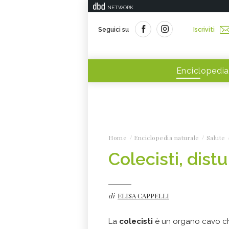
NETWORK
Seguici su
Iscriviti
Enciclopedia
Home
Enciclopedia naturale
Salute
Colecisti, distu
di
ELISA CAPPELLI
La
colecisti
è un organo cavo ch