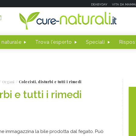
DEABYDAY
VITA DA MAMM
 naturale
Trova l'esperto
Speciali
Rispost
Organi
Colecisti, disturbi e tutti i rimedi
rbi e tutti i rimedi
e immagazzina la bile prodotta dal fegato. Può