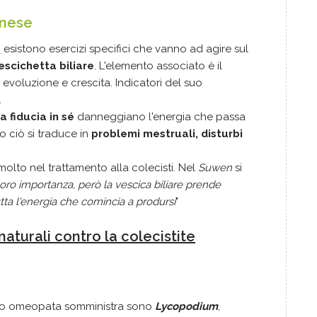
inese
e
esistono esercizi specifici che vanno ad agire sul
escichetta biliare
. L'elemento associato è il
i evoluzione e crescita. Indicatori del suo
.
a fiducia in sé
danneggiano l'energia che passa
o ciò si traduce in
problemi mestruali, disturbi
olto nel trattamento alla colecisti. Nel
Suwen
si
loro importanza, però la vescica biliare prende
tta l'energia che comincia a prodursi
"
naturali contro la colecistite
erto omeopata somministra sono
Lycopodium
,