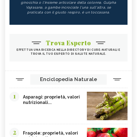
ginocchia o l'insieme articolare della colonna. Gulpha
Vajrasana, a gambe incrociate l'una sull'altra, se
praticata con il giusto respiro, è un toccasana.
Trova Esperto
EFFETTUA UNA RICERCA NELLA DIRECTORY DI CURE-NATURALI E
TROVA IL TUO ESPERTO DI SALUTE NATURALE.
Enciclopedia Naturale
1
Asparagi: proprietà, valori
nutrizionali...
2
Fragole: proprietà, valori