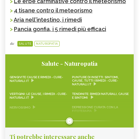
>
Le erbe carminative contro il meteorismo
>
4 tisane contro il meteorismo
>
Aria nell'intestino, i rimedi
>
Pancia gonfia, i 5 rimedi più efficaci
da:
SALUTE
NATUROPATIA
Salute - Naturopatia
GENGIVITE CAUSE E RIMEDI - CURE-
PUNTURE DI INSETTI: SINTOMI,
CAUSE, TUTTI I RIMEDI - CURE-
NATURALI.IT
NATURALI.IT
VERTIGINI: LE CAUSE, I RIMEDI - CURE-
TENDINITE: RIMEDI NATURALI, CAUSE
NATURALI.IT
E SINTOMI
DEPRESSIONE CURATA CON LA
NERVOSISMO
FITOTERAPIA
AEROFAGIA
EMICRANIA
MAL DI TESTA
DEPRESSIONE
Ti potrebbe interessare anche