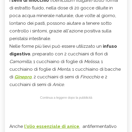
I
semi di finocchio
(foeniculum vulgare)
sotto forma
di estratto fluido, nella dose di 20 gocce diluite in
poca acqua minerale naturale, due volte al giorno,
lontano dei pasti, possono aiutare a tenere sotto
controllo i sintomi, grazie all'azione positiva sulla
peristalsi intestinale.
Nelle forme più lievi può essere utilizzato un
infuso
digestivo
, preparato con 2 cucchiaini di fiori di
Camomilla,
1 cucchiaino di foglie di
Melissa,
1
cucchiaino di foglie di
Menta,
1 cucchiaino di bacche
di
Ginepro
, 2 cucchiaini di semi di
Finocchio
e 2
cucchiaini di semi di
Anice
.
Continua a leggere dopo la pubblicità
Anche
l'olio essenziale di anice
, antifermentativo