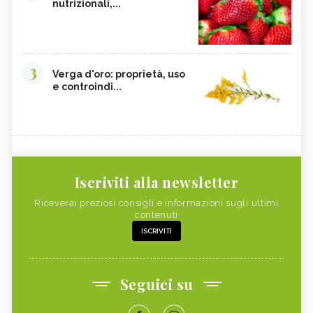
nutrizionali,...
3
Verga d'oro: proprietà, uso
e controindi...
Iscriviti alla newsletter
Riceverai preziosi consigli e informazioni sugli ultimi
contenuti
ISCRIVITI
Seguici su