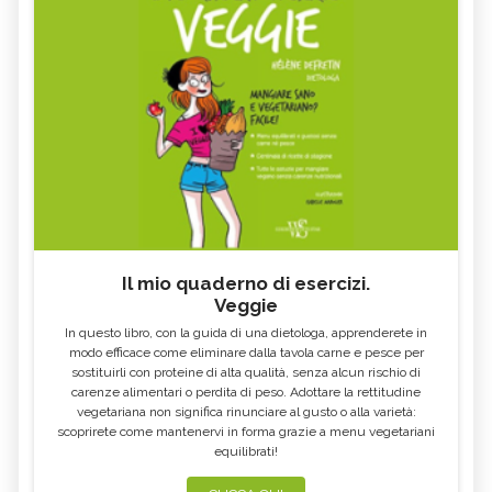
ANORESSIA
VULVODINIA
ORTICARIA
VOMITO
TACHICARDIA E PALPITAZIONI
TOSSE
EXTRASISTOLE
CALAZIO, CAUSE E SINTOMI
ALITOSI
CERVICALE
PLACCHE IN GOLA
SCIATALGIA
UNCHIA INCARNITA
BILIRUBINA ALTA
BOCCA AMARA
RAFFREDDORE
Il mio quaderno di esercizi.
CONGIUNTIVITE
INAPPETENZA
Veggie
CROSTE DEL CUOIO CAPELLUTO
DIMAGRIRE CON LA FITOTERAPIA
In questo libro, con la guida di una dietologa, apprenderete in
modo efficace come eliminare dalla tavola carne e pesce per
ACQUA NELLE ORECCHIE
ACIDITÀ DI STOMACO
sostituirli con proteine di alta qualità, senza alcun rischio di
carenze alimentari o perdita di peso. Adottare la rettitudine
MAL DI GOLA
TORCICOLLO
vegetariana non significa rinunciare al gusto o alla varietà:
ECZEMA
STRESS
scoprirete come mantenervi in forma grazie a menu vegetariani
equilibrati!
DIARREA: SINTOMI, CAUSE, TUTTI I
RITENZIONE IDRICA
RIMEDI