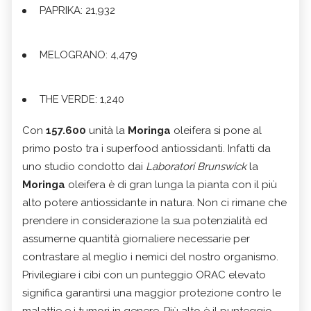
PAPRIKA: 21,932
MELOGRANO: 4,479
THE VERDE: 1,240
Con
157.600
unità la
Moringa
oleifera si pone al
primo posto tra i superfood antiossidanti. Infatti da
uno studio condotto dai
Laboratori
Brunswick
la
Moringa
oleifera è di gran lunga la pianta con il più
alto potere antiossidante in natura. Non ci rimane che
prendere in considerazione la sua potenzialità ed
assumerne quantità giornaliere necessarie per
contrastare al meglio i nemici del nostro organismo.
Privilegiare i cibi con un punteggio ORAC elevato
significa garantirsi una maggior protezione contro le
malattie e i tumori in genere. Più alto è il punteggio,