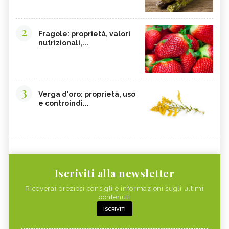
2
Fragole: proprietà, valori
nutrizionali,...
3
Verga d'oro: proprietà, uso
e controindi...
Iscriviti alla newsletter
Riceverai preziosi consigli e informazioni sugli ultimi
contenuti
ISCRIVITI