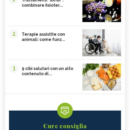
combinare fisioter...
2
Terapie assistite con
animali: come funz...
3
9 cibi salutari con un alto
contenuto di...
Cure consiglia