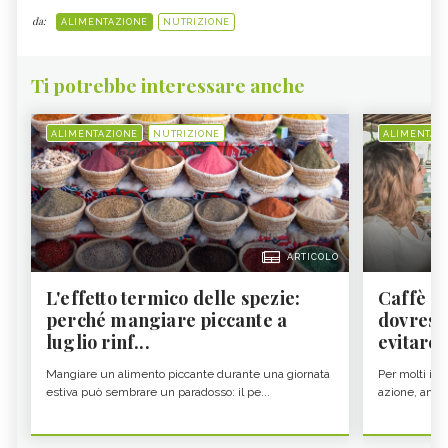
da:
ALIMENTAZIONE
NUTRIZIONE
Ti potrebbe interessare anche
ALIMENTAZIONE
NUTRIZIONE
ALIMENTAZ
ARTICOLO
L'effetto termico delle spezie:
Caffè a
perché mangiare piccante a
dovresti
luglio rinf...
evitare i
Mangiare un alimento piccante durante una giornata
Per molti il c
estiva può sembrare un paradosso: il pe...
azione, ancor