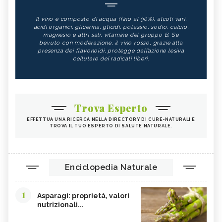
Il vino è composto di acqua (fino al 90%), alcoli vari,
acidi organici, glicerina, glicidi, potassio, sodio, calcio,
magnesio e altri sali, vitamine del gruppo B. Se
bevuto con moderazione, il vino rosso, grazie alla
presenza dei flavonoidi, protegge dall’azione lesiva
cellulare dei radicali liberi.
Trova Esperto
EFFETTUA UNA RICERCA NELLA DIRECTORY DI CURE-NATURALI E
TROVA IL TUO ESPERTO DI SALUTE NATURALE.
Enciclopedia Naturale
1
Asparagi: proprietà, valori
nutrizionali...