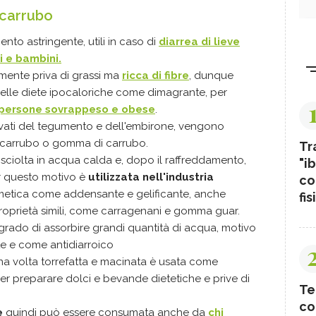
 carrubo
nto astringente, utili in caso di
diarrea di lieve
i e bambini.
mente priva di grassi ma
ricca di fibre
, dunque
 nelle diete ipocaloriche come dimagrante, per
persone sovrappeso e obese
.
rivati del tegumento e dell'embirone, vengono
di carrubo o gomma di carrubo.
Tr
sciolta in acqua calda e, dopo il raffreddamento,
"ib
er questo motivo è
utilizzata nell'industria
co
metica come addensante e gelificante, anche
fis
proprietà simili, come carragenani e gomma guar.
 grado di assorbire grandi quantità di acqua, motivo
te e come antidiarroico
una volta torrefatta e macinata è usata come
er preparare dolci e bevande dietetiche e prive di
Te
co
e
quindi può essere consumata anche da
chi