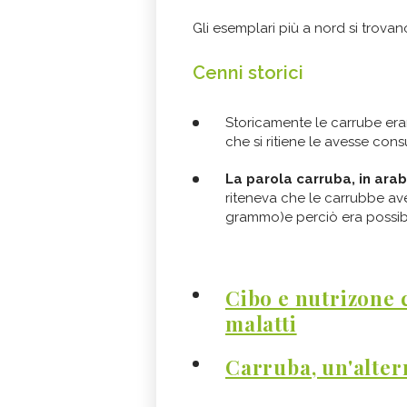
Gli esemplari più a nord si trova
Cenni storici
Storicamente le carrube er
che si ritiene le avesse con
La parola carruba, in arab
riteneva che le carrubbe av
grammo)e perciò era possibil
Cibo e nutrizone 
malatti
Carruba, un'altern