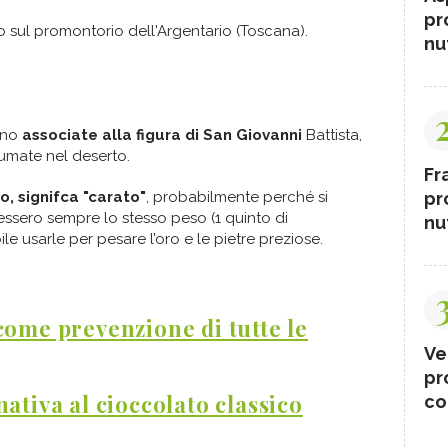
pr
no sul promontorio dell'Argentario (Toscana).
nut
ano
associate alla figura di San Giovanni
Battista,
sumate nel deserto.
Fr
pr
o, signifca "carato"
, probabilmente perché si
essero sempre lo stesso peso (1 quinto di
nut
e usarle per pesare l’oro e le pietre preziose.
come prevenzione di tutte le
Ve
pr
ativa al cioccolato classico
co