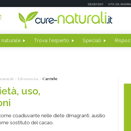
DEABYDAY
VITA DA MAMM
 naturale
Trova l'esperto
Speciali
Rispost
naturali
Erboristeria
Carrube
età, uso,
oni
come coadiuvante nelle diete dimagranti, ausilio
 come sostituto del cacao.