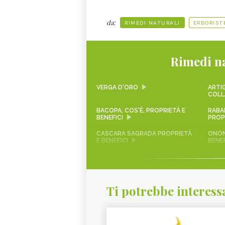
da:
RIMEDI NATURALI
ERBORIST
Rimedi na
VERGA D'ORO
ARTIG
COLL
BACOPA, COS'È, PROPRIETÀ E
RABA
BENEFICI
PROPR
CASCARA SAGRADA PROPRIETÀ
ONON
E BENEFICI
BENEF
ECHINACEA
KARK
OLIO DI COCCO
VIAG
Ti potrebbe interess
GLUCOMANNANO
PIAN
L’IN
CURE