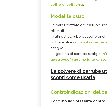
soffre di celiachia
.
Modalità d’uso
Le parti utilizzate del carrubo so
ottenuti
I frutti del carrubo possono anch
polvere utile
contro il colestero
sangue.
La gomma di carrube svolge u
n'
gastroesofageo
,
acidità di s
La polvere di carrube ut
scopri come usarla
Controindicazioni del c
Il carrubo
non presenta controi