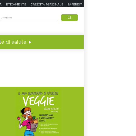
A
ETICAMENTE
CRESCITA PERSONALE
SAPERE.IT
e di salute