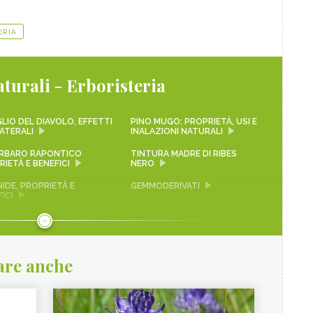
ERIA
turali - Erboristeria
LIO DEL DIAVOLO, EFFETTI
PINO MUGO: PROPRIETÀ, USI E
ATERALI
INALAZIONI NATURALI
RBARO RAPONTICO
TINTURA MADRE DI RIBES
IETÀ E BENEFICI
NERO
IDE, PROPRIETÀ E
GEMMODERIVATI
ICI
ADÈ
PIMPINELLA
RA NATURALE
ERICA - CURE-NATURALI.IT
are anche
TE PER COMBATTERE
PROANTOCIANIDINE: COSA
VECCHIAMENTO CUTANEO -
SONO, BENEFICI ED EFFETTI
-NATURALI.IT
COLLATERALI - CURE-
NATURALI.IT