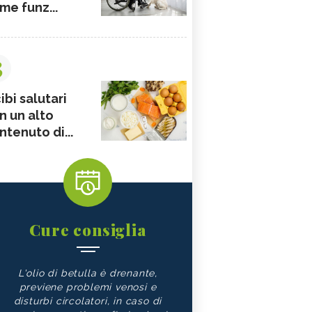
me funz...
3
ibi salutari
n un alto
ntenuto di...
Cure consiglia
L'olio di betulla è drenante,
previene problemi venosi e
disturbi circolatori, in caso di