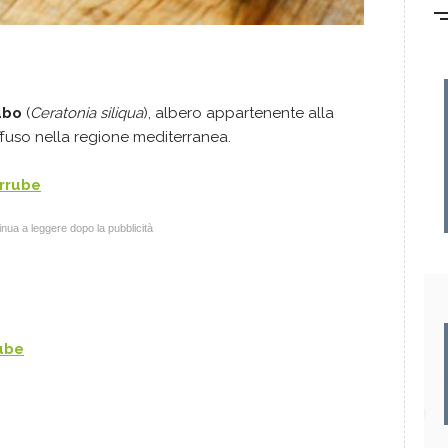
ubo
(
Ceratonia siliqua
), albero appartenente alla
iffuso nella regione mediterranea.
arrube
nua a leggere dopo la pubblicità
rube