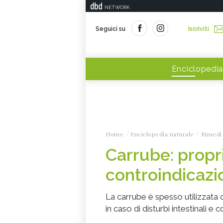
NETWORK
Seguici su
Iscriviti
Enciclopedia
Home
Enciclopedia naturale
Rimedi 
Carrube: propri
controindicazi
La carrube è spesso utilizzata 
in caso di disturbi intestinali e