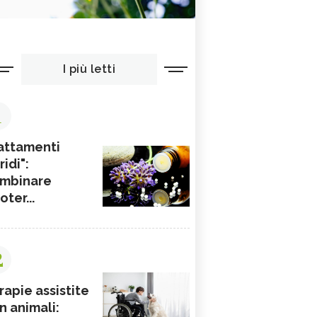
I più letti
1
attamenti
ridi":
mbinare
ioter...
2
rapie assistite
n animali: