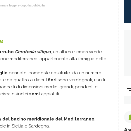
nua a leggere dopo la pubblicità
be
carrubo
Ceratonia siliqua
, un albero sempreverde
gione mediterranea, appartenente alla famiglia delle
glie
pennato-composte costituite da un numero
nte da quattro a dieci. I
fiori
sono verdognoli, riuniti
accelli di dimensioni medio-grandi, pendenti e
circa quindici
semi
appiattiti.
ia del bacino meridionale del Mediterraneo
,
cie in Sicilia e Sardegna.
As