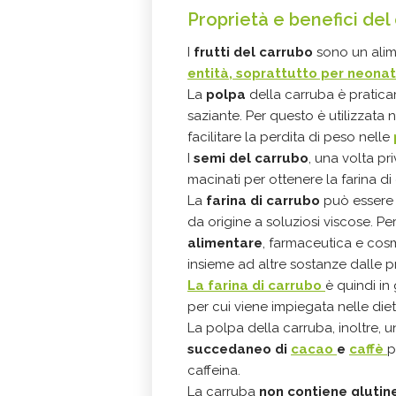
Proprietà e benefici del
I
frutti del carrubo
sono un alime
entità, soprattutto per neonat
La
polpa
della carruba è pratica
saziante. Per questo è utilizzata
facilitare la perdita di peso nelle
I
semi del carrubo
, una volta p
macinati per ottenere la farina 
La
farina di carrubo
può essere 
da origine a soluziosi viscose. P
alimentare
, farmaceutica e cos
insieme ad altre sostanze dalle 
La farina di carrubo
è quindi in
per cui viene impiegata nelle die
La polpa della carruba, inoltre, 
succedaneo di
cacao
e
caffè
p
caffeina.
La carruba
non contiene glutin