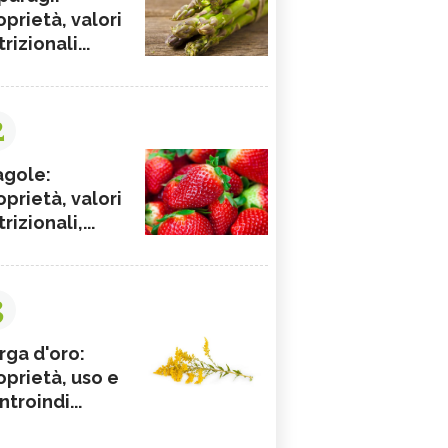
oprietà, valori
rizionali...
2
agole:
oprietà, valori
rizionali,...
3
rga d'oro:
oprietà, uso e
ntroindi...