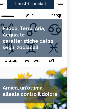
I nostri speciali
Fuoco, Terra, Aria,
Acqua: le
caratteristiche dei 12
segni zodiacali
Arnica, un'ottima
alleata contro il dolore