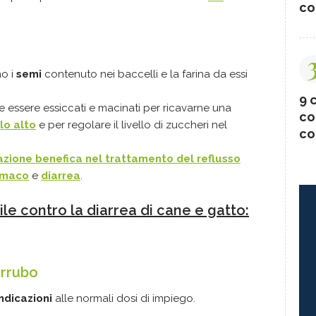
co
no i
semi
contenuto nei baccelli e la farina da essi
9 c
e essere essiccati e macinati per ricavarne una
co
lo alto
e per regolare il livello di zuccheri nel
co
azione benefica nel trattamento del reflusso
tomaco
e
diarrea
.
ile contro la diarrea di cane e gatto:
arrubo
ndicazioni
alle normali dosi di impiego.