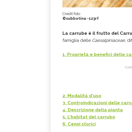
Credit foto
©subbotina -123rf
La carrube
è il frutto del Carr
famiglia delle
Caesalpiniaceae
, d
1. Proprietà e benefici delle c
Conti
2. Modalità d'uso
3. Controindicazioni delle car
4. Descrizione della pianta
5. L'habitat del carrubo
6. Cenni storici