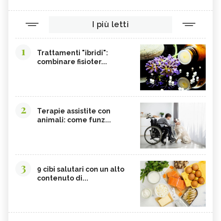
TINTURA MADRE DI CURCUMA
COLINA
I più letti
CORDYCEPS SINENSIS
BARDANA
BROMELINA
GUARANÀ
1
Trattamenti "ibridi":
combinare fisioter...
UVA URSINA
AGNOCASTO
TANNINI
FIENO GRECO
MALTODESTRINE
AGAVE
2
TAMARINDO
BIANCOSPINO
Terapie assistite con
animali: come funz...
GRAMIGNA
BELLADONNA
SANTOREGGIA
ELEUTEROCOCCO
PIANTAGGINE
ARNICA
3
9 cibi salutari con un alto
AGAR AGAR
BOSWELLIA
contenuto di...
RUTA
GARCINIA
OLIO 31
ERISIMO
CORBEZZOLO
RESVERATROLO