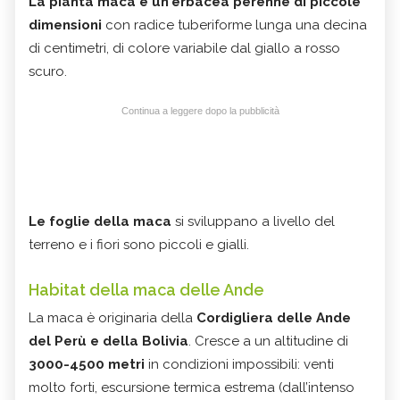
La pianta maca è un'erbacea perenne di piccole
dimensioni
con radice tuberiforme lunga una decina
di centimetri, di colore variabile dal giallo a rosso
scuro.
Continua a leggere dopo la pubblicità
Le foglie della maca
si sviluppano a livello del
terreno e i fiori sono piccoli e gialli.
Habitat della maca delle Ande
La maca è originaria della
Cordigliera delle Ande
del Perù e della Bolivia
. Cresce a un altitudine di
3000-4500 metri
in condizioni impossibili: venti
molto forti, escursione termica estrema (dall’intenso