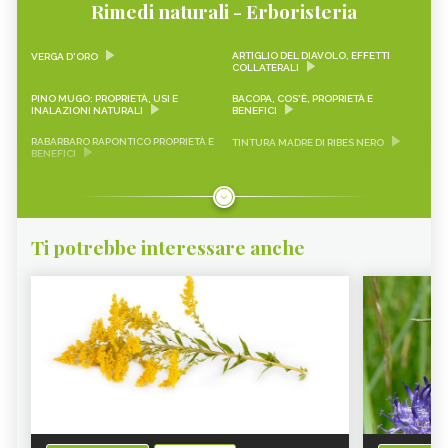
Rimedi naturali - Erboristeria
ARTIGLIO DEL DIAVOLO, EFFETTI
VERGA D'ORO
COLLATERALI
PINO MUGO: PROPRIETÀ, USI E
BACOPA, COS'È, PROPRIETÀ E
INALAZIONI NATURALI
BENEFICI
RABARBARO RAPONTICO PROPRIETÀ E
TINTURA MADRE DI RIBES NERO
BENEFICI
CASCARA SAGRADA PROPRIETÀ E
ONONIDE, PROPRIETÀ E BENEFICI
BENEFICI
GEMMODERIVATI
ECHINACEA
Ti potrebbe interessare anche
KARKADÈ
PIMPINELLA
OLIO DI COCCO
VIAGRA NATURALE
ERICA - CURE-NATURALI.IT
GLUCOMANNANO
PIANTE PER COMBATTERE
PROANTOCIANIDINE: COSA SONO,
L’INVECCHIAMENTO CUTANEO -
BENEFICI ED EFFETTI COLLATERALI -
CURE-NATURALI.IT
CURE-NATURALI.IT
ALOE VERA - CURE-NATURALI.IT
OLIO DI CANOLA
BANABA PROPRIETÀ E
SAMBUCO - CURE-NATURALI.IT