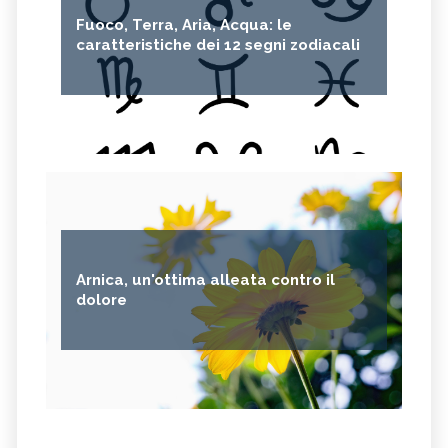
Fuoco, Terra, Aria, Acqua: le
CAPELVENERE
GINKGO BILOBA
caratteristiche dei 12 segni zodiacali
CENTELLA
ACHILLEA
VERBENA
SPIREA
OLIO DI NOCCIOLA
ARTEMISIA
ACACIA
ACETOSELLA
GINEPRO
SCHISANDRA
MIRRA
SOLANUM NIGRUM
TÈ VERDE
OLIO DI JOJOBA
Arnica, un'ottima alleata contro il
GANODERMA
PSILLIO
dolore
TRIBULUS TERRESTRIS
CREATINA
PARIETARIA
FRUTTOSIO
ASSENZIO
FUCUS
MELATONINA
PILOSELLA
YERBA SANTA,
OLIO DI RISO