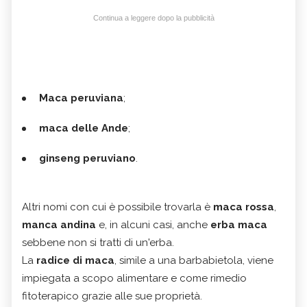
Continua a leggere dopo la pubblicità
Maca peruviana
;
maca delle Ande
;
ginseng peruviano
.
Altri nomi con cui è possibile trovarla è
maca rossa
,
manca andina
e, in alcuni casi, anche
erba maca
sebbene non si tratti di un'erba.
La
radice di maca
, simile a una barbabietola, viene
impiegata a scopo alimentare e come rimedio
fitoterapico grazie alle sue proprietà.