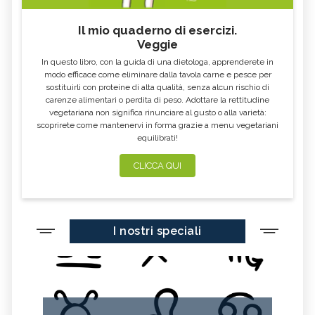
CARDO MARIANO IN
ECHINACEA, TINTURA MADRE
ERBORISTERIA
Il mio quaderno di esercizi.
Veggie
OLEOLITI
MORINGA OLEIFERA
In questo libro, con la guida di una dietologa, apprenderete in
FUMARIA
LAVANDA
modo efficace come eliminare dalla tavola carne e pesce per
sostituirli con proteine di alta qualità, senza alcun rischio di
CALENDULA
IPERICO
carenze alimentari o perdita di peso. Adottare la rettitudine
ELICRISO
MANNITE
vegetariana non significa rinunciare al gusto o alla varietà:
scoprirete come mantenervi in forma grazie a menu vegetariani
ASHWAGANDHA
EQUISETO
equilibrati!
ISSOPO
EPILOBIO
CLICCA QUI
MENTA, TINTURA MADRE
SALVIA, TINTURA MADRE
GELSOMINO
BORRAGINE
AÇAI
PORTULACA
I nostri speciali
RHODIOLA
CITRONELLA
HERICIUM ERINACEUS
SPACCAPIETRA
CRESPINO
SEDUM
OLIO DI RICINO
MIRTO