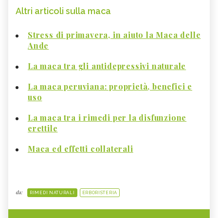
Altri articoli sulla maca
Stress di primavera, in aiuto la Maca delle
Ande
La maca tra gli antidepressivi naturale
La maca peruviana: proprietà, benefici e
uso
La maca tra i rimedi per la disfunzione
erettile
Maca ed effetti collaterali
da:
RIMEDI NATURALI
ERBORISTERIA