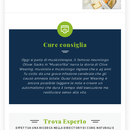
Cure consiglia
Oggi si parla di musicoterapia. Il famoso neurologo
Oliver Sacks in "Musicofilia" narra la storia di Clive
Wearing, musicista e musicologo inglese che a 45 anni
fu colto da una grave infezione cerebrale che gli
causò amnesia totale. Quasi totale: per Wearing è
ancora possibile leggere le note e creare un
automatismo che dura il tempo dell'esecuzione ma
restituisce senso alla vita.
Trova Esperto
EFFETTUA UNA RICERCA NELLA DIRECTORY DI CURE-NATURALI E