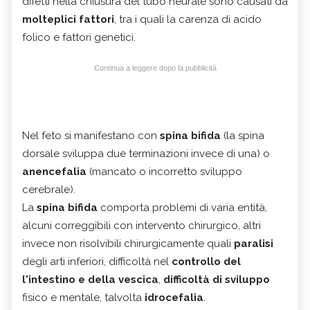
difetti nella chiusura del tubo neurale sono causati da
molteplici fattori
, tra i quali la carenza di acido
folico e fattori genetici.
Continua a leggere dopo la pubblicità
Nel feto si manifestano con
spina bifida
(la spina
dorsale sviluppa due terminazioni invece di una) o
anencefalia
(mancato o incorretto sviluppo
cerebrale).
La
spina bifida
comporta problemi di varia entità,
alcuni correggibili con intervento chirurgico, altri
invece non risolvibili chirurgicamente quali
paralisi
degli arti inferiori, difficoltà nel
controllo del
l'intestino e della vescica
,
difficoltà di sviluppo
fisico e mentale, talvolta
idrocefalia
.