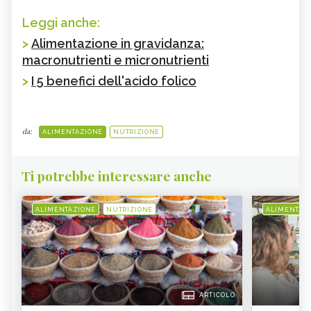
Leggi anche:
>
Alimentazione in gravidanza:
macronutrienti e micronutrienti
>
I 5 benefici dell'acido folico
da:
ALIMENTAZIONE
NUTRIZIONE
Ti potrebbe interessare anche
ALIMENTAZIONE
NUTRIZIONE
ALIMENTAZ
ARTICOLO