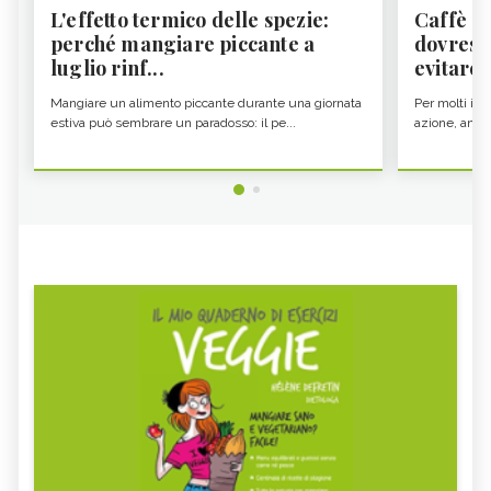
L'effetto termico delle spezie:
Caffè a
perché mangiare piccante a
dovresti
luglio rinf...
evitare i
Mangiare un alimento piccante durante una giornata
Per molti il c
estiva può sembrare un paradosso: il pe...
azione, ancor