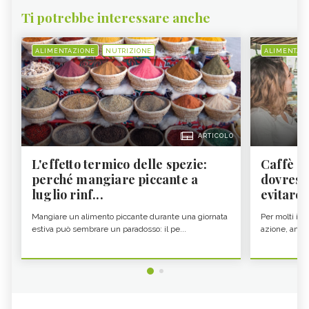
Ti potrebbe interessare anche
ALIMENTAZIONE
NUTRIZIONE
ALIMENTAZ
ARTICOLO
L'effetto termico delle spezie:
Caffè a
perché mangiare piccante a
dovresti
luglio rinf...
evitare i
Mangiare un alimento piccante durante una giornata
Per molti il c
estiva può sembrare un paradosso: il pe...
azione, ancor