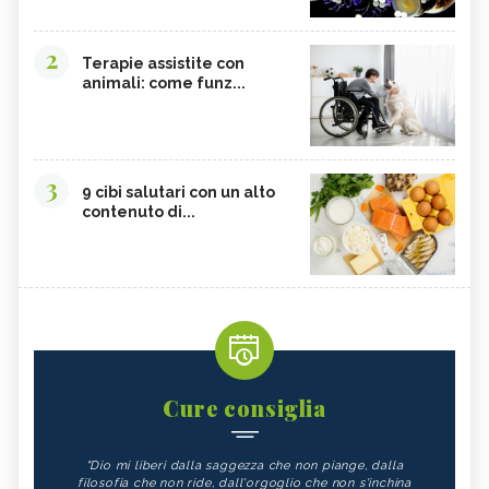
2
Terapie assistite con
animali: come funz...
3
9 cibi salutari con un alto
contenuto di...
Cure consiglia
"Dio mi liberi dalla saggezza che non piange, dalla
filosofia che non ride, dall'orgoglio che non s'inchina