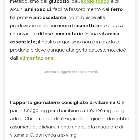
metabolismo del
glucosio
, dell’
acido folico
e di
alcuni
aminoacidi
, facilita l’assorbimento del
ferro
,
ha potere
antiossidante
, contribuisce alla
produzione di alcuni
neurotrasmettitori
e aiuta a
rinforzare le
difese immunitarie
. È una
vitamina
essenziale;
il nostro organismo non è in grado di
produrla e deve dunque attingerla dall’esterno, cioè
dall'
alimentazione
.
Continua a leggere dopo la pubblicità
L’
apporto giornaliero consigliato di vitamina C
è
pari a 60/90 mg per i bambini e a 110/120 mg per gli
adulti. Chi fuma più di 10 sigarette al giorno dovrebbe
assumere quotidianamente una quota maggiore di
vitamina C, pari circa a 135 mg.