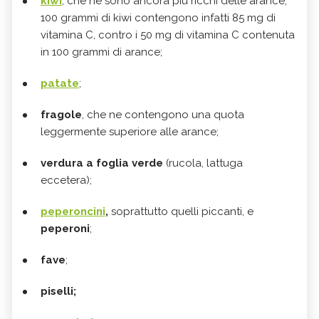
kiwi
, che ne sono ancora più ricchi delle arance;
100 grammi di kiwi contengono infatti 85 mg di
vitamina C, contro i 50 mg di vitamina C contenuta
in 100 grammi di arance;
patate
;
fragole
, che ne contengono una quota
leggermente superiore alle arance;
verdura a foglia verde
(rucola, lattuga
eccetera);
peperoncini
,
soprattutto quelli piccanti, e
peperoni
;
fave
;
piselli;