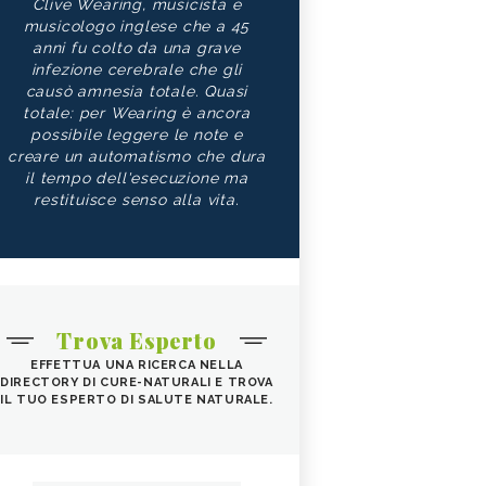
Clive Wearing, musicista e
musicologo inglese che a 45
anni fu colto da una grave
infezione cerebrale che gli
causò amnesia totale. Quasi
totale: per Wearing è ancora
possibile leggere le note e
creare un automatismo che dura
il tempo dell'esecuzione ma
restituisce senso alla vita.
Trova Esperto
EFFETTUA UNA RICERCA NELLA
DIRECTORY DI CURE-NATURALI E TROVA
IL TUO ESPERTO DI SALUTE NATURALE.