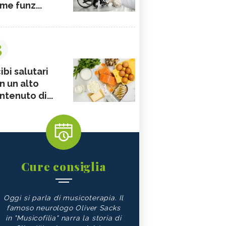
me funz...
3
ibi salutari
n un alto
ntenuto di...
Cure consiglia
Oggi si parla di musicoterapia. Il
famoso neurologo Oliver Sacks
in "Musicofilia" narra la storia di