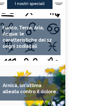
I nostri speciali
Fuoco, Terra, Aria,
Acqua: le
caratteristiche dei 12
segni zodiacali
Arnica, un'ottima
alleata contro il dolore