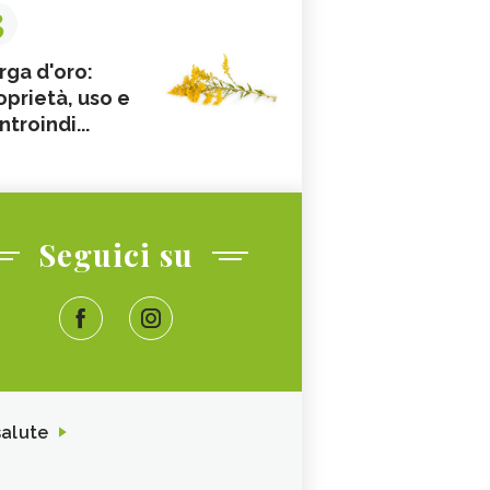
3
rga d'oro:
oprietà, uso e
ntroindi...
Seguici su
salute