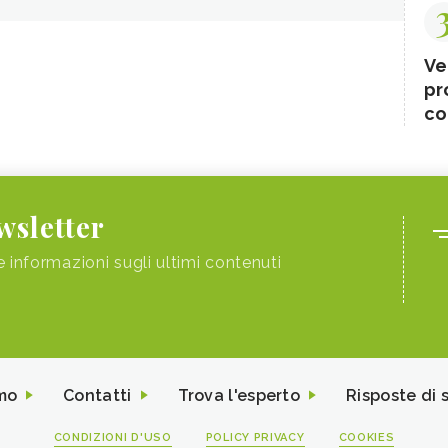
Ve
pr
co
ewsletter
e informazioni sugli ultimi contenuti
mo
Contatti
Trova l'esperto
Risposte di 
CONDIZIONI D'USO
POLICY PRIVACY
COOKIES