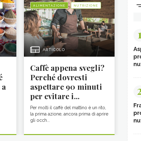
ALIMENTAZIONE
NUTRIZIONE
As
ARTICOLO
pr
nut
Caffè appena svegli?
é
Perché dovresti
 a
aspettare 90 minuti
per evitare i...
Fr
Per molti il caffè del mattino è un rito,
pr
la prima azione, ancora prima di aprire
nut
gli occh...