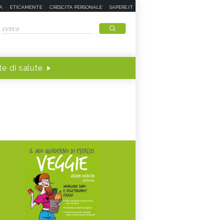
A
ETICAMENTE
CRESCITA PERSONALE
SAPERE.IT
e di salute