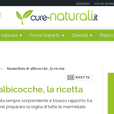
DEABYDAY
VITA DA MAMM
 naturale
Trova l'esperto
Speciali
Rispost
na
Marmellata di albicocche, la ricetta
RICETTA
lbicocche, la ricetta
ta sempre sorprendente è il basso rapporto tra
e preparare la regina di tutte le marmellate.