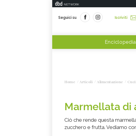
NETWORK
Seguici su
Iscriviti
Enciclopedia
Home
Articoli
Alimentazione
Cuci
Marmellata di a
Ciò che rende questa marmella
zucchero e frutta. Vediamo com