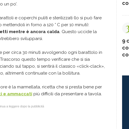
co
o un po’.
attoli e coperchi puliti e sterilizzati (lo si può fare
mettendoli in forno a 120 ° C per 10 minuti):
etti mentre è ancora calda
. Questo uccide la
trebbero svilupparsi.
9 c
co
re per circa 30 minuti avvolgendo ogni barattolo in
co
 Trascorso questo tempo verificare che si sia
cciando sul tappo, si sentirà il classico «click-clack»,
to, altrimenti continuate con la bollitura.
liore è la marmellata, ricetta che si presta bene per
tti e ammaccati
più difficili da presentare a tavola.
nua a leggere dopo la pubblicità