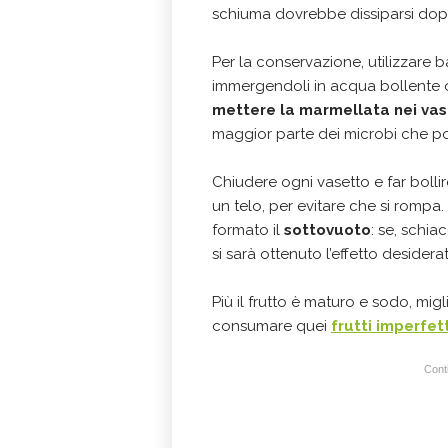
schiuma dovrebbe dissiparsi dop
Per la conservazione, utilizzare bar
immergendoli in acqua bollente o 
mettere la marmellata nei vas
maggior parte dei microbi che po
Chiudere ogni vasetto e far bolli
un telo, per evitare che si rompa.
formato il
sottovuoto
: se, schia
si sarà ottenuto l’effetto desidera
Più il frutto è maturo e sodo, mig
consumare quei
frutti imperfe
Conti