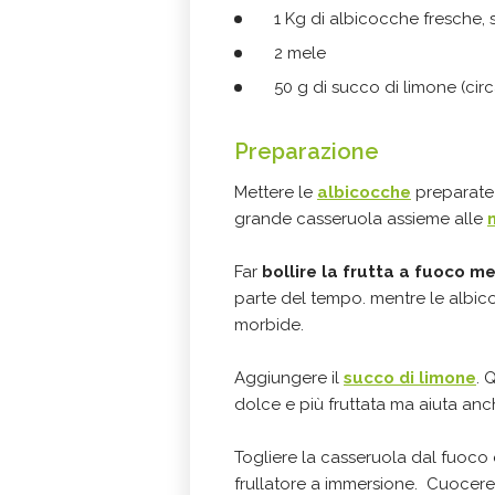
1 Kg di albicocche fresche, s
2 mele
50 g di succo di limone (circ
Preparazione
Mettere le
albicocche
preparate 
grande casseruola assieme alle
Far
bollire la frutta a fuoco m
parte del tempo. mentre le albic
morbide.
Aggiungere il
succo di limone
. 
dolce e più fruttata ma aiuta anch
Togliere la casseruola dal fuoco
frullatore a immersione. Cuocere