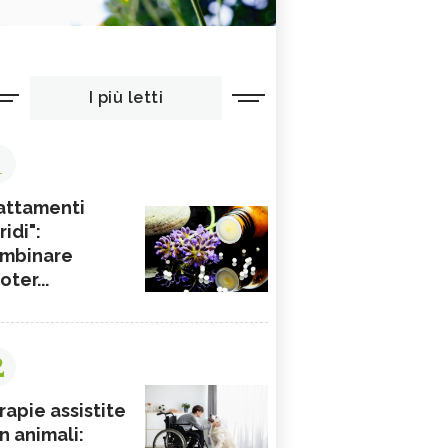
I più letti
1
attamenti
ridi":
mbinare
ioter...
2
rapie assistite
n animali: