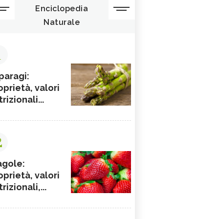
Enciclopedia
Naturale
1
paragi:
oprietà, valori
rizionali...
2
agole:
oprietà, valori
rizionali,...