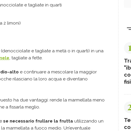
nocciolate e tagliate in quarti
a 2 limoni)
(denocciolate e tagliate a metà o in quarti) in una
mele
, tagliate a fette.
Tr
"ib
edio-alto
e continuare a mescolare la maggior
co
ocche rilasciano la loro acqua e diventano
fis
Questo ha due vantaggi: rende la marmellata meno
e a fissarla meglio.
Te
 e
se necessario frullare la frutta
utilizzando un
co
 la marmellata a fuoco medio. Un’eventuale