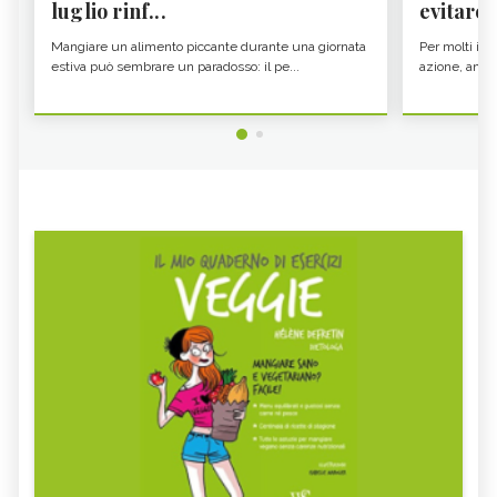
luglio rinf...
evitare i
Mangiare un alimento piccante durante una giornata
Per molti il c
estiva può sembrare un paradosso: il pe...
azione, ancor