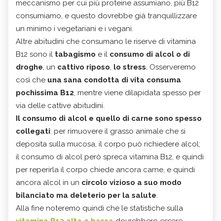
meccanismo per cui più proteine assumiano, più B12
consumiamo, e questo dovrebbe già tranquillizzare
un minimo i vegetariani e i vegani.
Altre abitudini che consumano le riserve di vitamina
B12 sono il
tabagismo
e il
consumo di alcol o di
droghe
, un
cattivo riposo
,
lo stress
. Osserveremo
così che
una sana condotta di vita consuma
pochissima B12
, mentre viene dilapidata spesso per
via delle cattive abitudini.
Il consumo di alcol e quello di carne sono spesso
collegati
: per rimuovere il grasso animale che si
deposita sulla mucosa, il corpo può richiedere alcol;
il consumo di alcol però spreca vitamina B12, e quindi
per reperirla il corpo chiede ancora carne, e quindi
ancora alcol in un
circolo vizioso a suo modo
bilanciato ma deleterio per la salute
.
Alla fine noteremo quindi che le statistiche sulla
vitamina B12 alta e bassa
dovrebbero essere