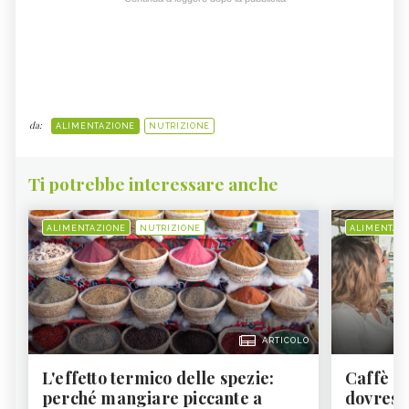
da:
ALIMENTAZIONE
NUTRIZIONE
Ti potrebbe interessare anche
ALIMENTAZIONE
NUTRIZIONE
ALIMENTAZ
ARTICOLO
L'effetto termico delle spezie:
Caffè a
perché mangiare piccante a
dovresti