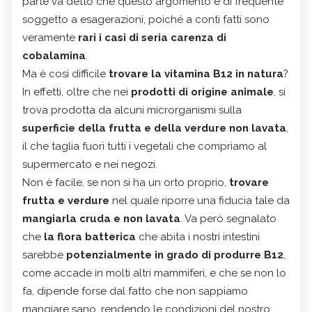
parte va detto che questo argomento è di frequente
soggetto a esagerazioni, poiché a conti fatti sono
veramente
rari i casi di seria carenza di
cobalamina
.
Ma è così difficile
trovare la vitamina B12 in natura
?
In effetti, oltre che nei
prodotti di origine animale
, si
trova prodotta da alcuni microrganismi sulla
superficie della frutta e della verdure non lavata
,
il che taglia fuori tutti i vegetali che compriamo al
supermercato e nei negozi.
Non è facile, se non si ha un orto proprio,
trovare
frutta e verdure
nel quale riporre una fiducia tale da
mangiarla cruda e non lavata
. Va però segnalato
che
la flora batterica
che abita i nostri intestini
sarebbe
potenzialmente in grado di produrre B12
,
come accade in molti altri mammiferi, e che se non lo
fa, dipende forse dal fatto che non sappiamo
mangiare sano, rendendo le condizioni del nostro