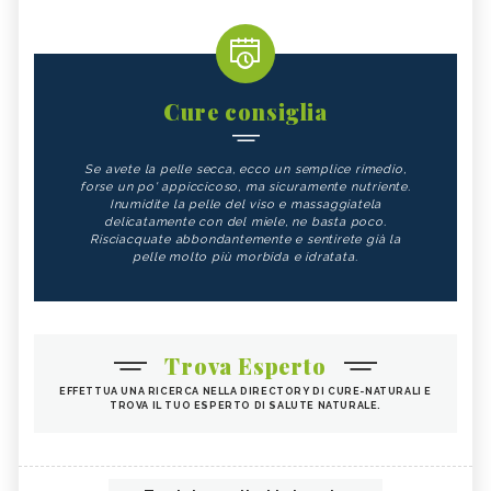
Cure consiglia
Se avete la pelle secca, ecco un semplice rimedio,
forse un po' appiccicoso, ma sicuramente nutriente.
Inumidite la pelle del viso e massaggiatela
delicatamente con del miele, ne basta poco.
Risciacquate abbondantemente e sentirete già la
pelle molto più morbida e idratata.
Trova Esperto
EFFETTUA UNA RICERCA NELLA DIRECTORY DI CURE-NATURALI E
TROVA IL TUO ESPERTO DI SALUTE NATURALE.