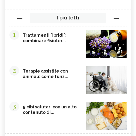
I più letti
1
Trattamenti "ibridi":
combinare fisioter...
2
Terapie assistite con
animali: come funz...
3
9 cibi salutari con un alto
contenuto di...