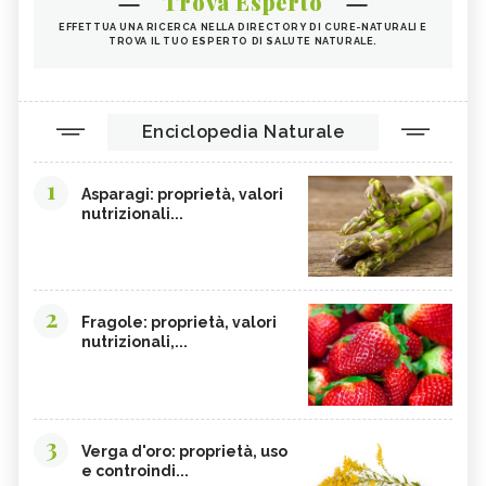
Trova Esperto
ANANAS
ARTIGLIO DEL DIAVOLO
EFFETTUA UNA RICERCA NELLA DIRECTORY DI CURE-NATURALI E
TROVA IL TUO ESPERTO DI SALUTE NATURALE.
TARASSACO
PASSIFLORA
CAMOMILLA
MANNA
GINSENG
OLIO DI COTONE
Enciclopedia Naturale
EFFETTI COLLATERALI PIANTE ERBE
VIOLA DEL PENSIERO
OFFICINALI
1
Asparagi: proprietà, valori
CRANBERRY
CARRUBE
nutrizionali...
TANACETO
BUGOLA
AMAMELIDE
FLAVONOIDI
SOFORA
EDERA
2
Fragole: proprietà, valori
nutrizionali,...
ELEUTEROCOCCO, TINTURA
FICO DEGLI OTTENTOTTI
MADRE
CENTINODIA
UNCARIA
MASTICE DI CHIOS
CIRMOLO
3
Verga d'oro: proprietà, uso
MELASSA NERA
KUKICHA
e controindi...