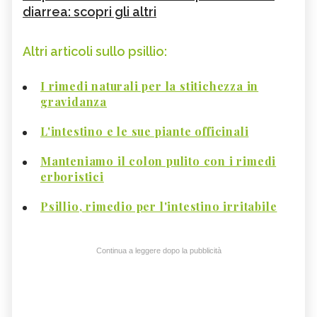
diarrea: scopri gli altri
Altri articoli sullo psillio:
I rimedi naturali per la stitichezza in
gravidanza
L'intestino e le sue piante officinali
Manteniamo il colon pulito con i rimedi
erboristici
Psillio, rimedio per l'intestino irritabile
Continua a leggere dopo la pubblicità