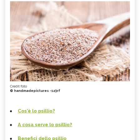
Credit foto
© handmadepictures -123rf
Cos'è lo psillio?
A cosa serve lo psillio?
Benefici dello psillio