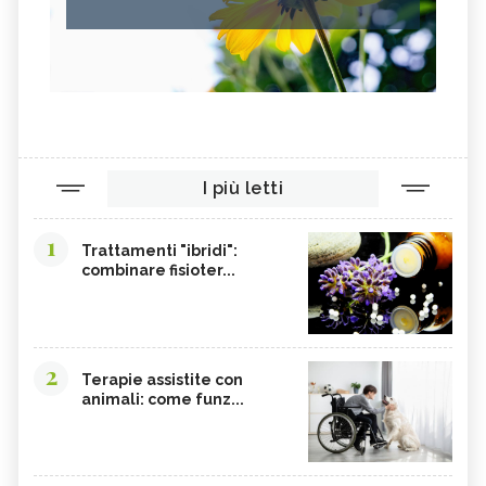
FRUTTOSIO
ASSENZIO
FUCUS
MELATONINA
PILOSELLA
YERBA SANTA,
OLIO DI RISO
TINTURA MADRE DI CURCUMA
COLINA
CORDYCEPS SINENSIS
I più letti
BARDANA
BROMELINA
GUARANÀ
UVA URSINA
1
Trattamenti "ibridi":
combinare fisioter...
AGNOCASTO
TANNINI
FIENO GRECO
MALTODESTRINE
AGAVE
TAMARINDO
2
BIANCOSPINO
GRAMIGNA
Terapie assistite con
animali: come funz...
BELLADONNA
SANTOREGGIA
MACA DELLA ANDE
ELEUTEROCOCCO
PIANTAGGINE
ARNICA