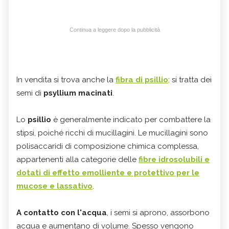
Continua a leggere dopo la pubblicità
In vendita si trova anche la
fibra di psillio
: si tratta dei
semi di
psyllium macinati
.
Lo
psillio
è generalmente indicato per combattere la
stipsi, poiché ricchi di mucillagini. Le mucillagini sono
polisaccaridi di composizione chimica complessa,
appartenenti alla categorie delle
fibre idrosolubili
e
dotati di
effetto emolliente e protettivo
per le
mucose e
lassativo
.
A contatto con l'acqua
, i semi si aprono, assorbono
acqua e aumentano di volume. Spesso vengono