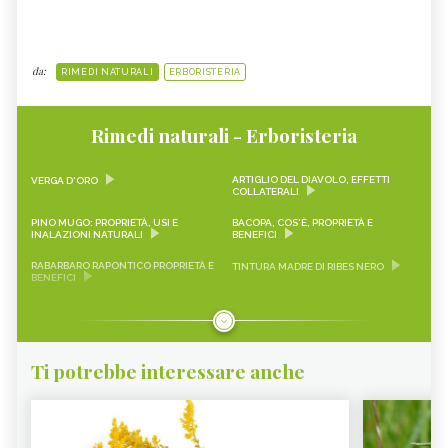
da:
RIMEDI NATURALI
ERBORISTERIA
Rimedi naturali - Erboristeria
ARTIGLIO DEL DIAVOLO, EFFETTI
VERGA D'ORO
COLLATERALI
PINO MUGO: PROPRIETÀ, USI E
BACOPA, COS'È, PROPRIETÀ E
INALAZIONI NATURALI
BENEFICI
RABARBARO RAPONTICO PROPRIETÀ E
TINTURA MADRE DI RIBES NERO
BENEFICI
CASCARA SAGRADA PROPRIETÀ E
ONONIDE, PROPRIETÀ E BENEFICI
BENEFICI
GEMMODERIVATI
ECHINACEA
Ti potrebbe interessare anche
KARKADÈ
PIMPINELLA
OLIO DI COCCO
VIAGRA NATURALE