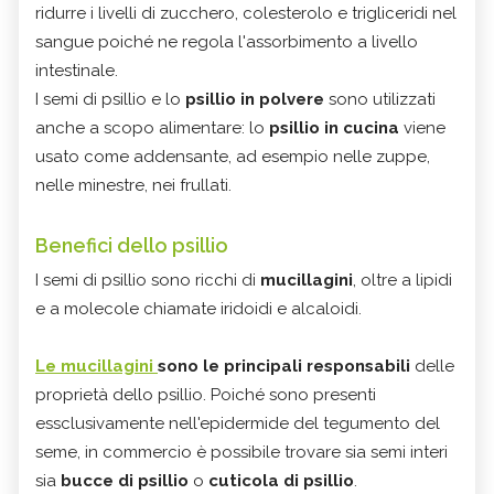
ridurre i livelli di zucchero, colesterolo e trigliceridi nel
sangue poiché ne regola l'assorbimento a livello
intestinale.
I semi di psillio e lo
psillio in polvere
sono utilizzati
anche a scopo alimentare: lo
psillio in cucina
viene
usato come addensante, ad esempio nelle zuppe,
nelle minestre, nei frullati.
Benefici dello psillio
I semi di psillio sono ricchi di
mucillagini
, oltre a lipidi
e a molecole chiamate iridoidi e alcaloidi.
Le mucillagini
sono le principali responsabili
delle
proprietà dello psillio. Poiché sono presenti
essclusivamente nell'epidermide del tegumento del
seme, in commercio è possibile trovare sia semi interi
sia
bucce di psillio
o
cuticola di psillio
.