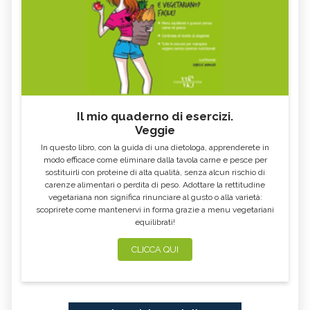
ALTEA
ESCOLZIA
OLIO DI SESAMO
AMIDO
TÈ BIANCO
MELISSA
KOMBUCHA
GENZIANA
CARDO MARIANO IN
ECHINACEA, TINTURA MADRE
ERBORISTERIA
Il mio quaderno di esercizi.
Veggie
OLEOLITI
MORINGA OLEIFERA
In questo libro, con la guida di una dietologa, apprenderete in
FUMARIA
LAVANDA
modo efficace come eliminare dalla tavola carne e pesce per
sostituirli con proteine di alta qualità, senza alcun rischio di
CALENDULA
IPERICO
carenze alimentari o perdita di peso. Adottare la rettitudine
ELICRISO
MANNITE
vegetariana non significa rinunciare al gusto o alla varietà:
scoprirete come mantenervi in forma grazie a menu vegetariani
ASHWAGANDHA
EQUISETO
equilibrati!
ISSOPO
EPILOBIO
CLICCA QUI
MENTA, TINTURA MADRE
SALVIA, TINTURA MADRE
GELSOMINO
BORRAGINE
AÇAI
PORTULACA