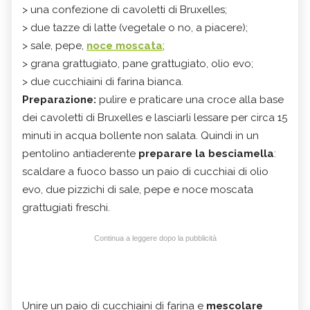
> una confezione di cavoletti di Bruxelles;
> due tazze di latte (vegetale o no, a piacere);
> sale, pepe,
noce moscata
;
> grana grattugiato, pane grattugiato, olio evo;
> due cucchiaini di farina bianca.
Preparazione:
pulire e praticare una croce alla base
dei cavoletti di Bruxelles e lasciarli lessare per circa 15
minuti in acqua bollente non salata. Quindi in un
pentolino antiaderente
preparare la besciamella
:
scaldare a fuoco basso un paio di cucchiai di olio
evo, due pizzichi di sale, pepe e noce moscata
grattugiati freschi.
Continua a leggere dopo la pubblicità
Unire un paio di cucchiaini di farina e
mescolare