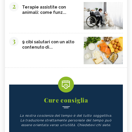
2
Terapie assistite con
animali: come funz...
3
9 cibi salutari con un alto
contenuto di...
Cure consiglia
La nostra coscienza del tempo è del tutto soggettiva.
La traduzione strettamente personale del tempo può
essere orientata verso un'utilità. Chiedetevi chi siete.