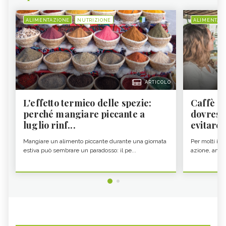
ALIMENTAZIONE
NUTRIZIONE
ALIMENTAZ
ARTICOLO
L'effetto termico delle spezie:
Caffè a
perché mangiare piccante a
dovresti
luglio rinf...
evitare i
Mangiare un alimento piccante durante una giornata
Per molti il c
estiva può sembrare un paradosso: il pe...
azione, ancor