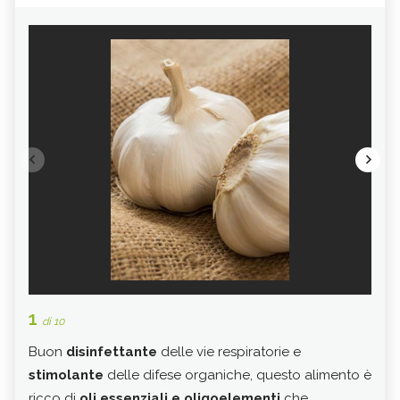
1
2
di 10
di 
Buon
disinfettante
delle vie respiratorie e
Esis
stimolante
delle difese organiche, questo alimento è
dolc
ricco di
oli essenziali e oligoelementi
che
grad