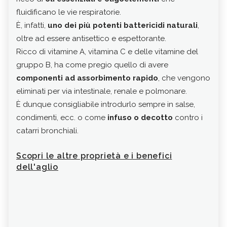
fluidificano le vie respiratorie.
nutri
È, infatti,
uno dei più potenti battericidi naturali
,
sapo
oltre ad essere antisettico e espettorante.
Vere
Ricco di vitamine A, vitamina C e delle vitamine del
alim
gruppo B, ha come pregio quello di avere
comp
componenti ad assorbimento rapido
, che vengono
vit
eliminati per via intestinale, renale e polmonare.
e lat
È dunque consigliabile introdurlo sempre in salse,
Ricc
condimenti, ecc. o come
infuso o decotto
contro i
inol
catarri bronchiali.
amin
perf
Scopri le altre proprietà e i benefici
Le
a
dell'aglio
depe
disi
Poss
com
evit