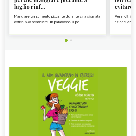
perché mangiare piccante a
dovresti
luglio rinf...
evitare i
Mangiare un alimento piccante durante una giornata
Per molti il c
estiva può sembrare un paradosso: il pe...
azione, ancor