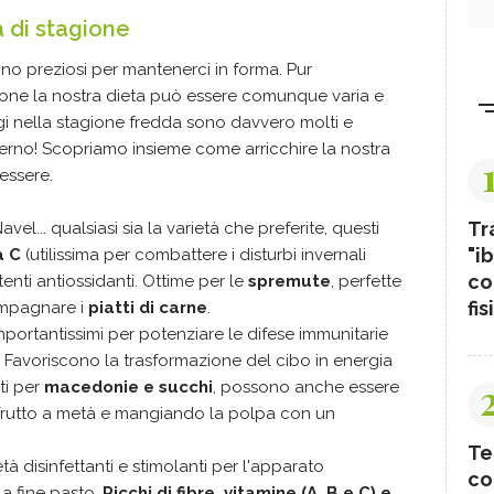
a di stagione
sono preziosi per mantenerci in forma. Pur
ione la nostra dieta può essere comunque varia e
aggi nella stagione fredda sono davvero molti e
nverno! Scopriamo insieme come arricchire la nostra
nessere.
Tr
vel... qualsiasi sia la varietà che preferite, questi
"ib
a C
(utilissima per combattere i disturbi invernali
co
enti antiossidanti. Ottime per le
spremute
, perfette
fis
mpagnare i
piatti di carne
.
importantissimi per potenziare le difese immunitarie
i. Favoriscono la trasformazione del cibo in energia
tti per
macedonie e succhi
, possono anche essere
l frutto a metà e mangiando la polpa con un
Te
tà disinfettanti e stimolanti per l'apparato
co
 a fine pasto.
Ricchi di fibre, vitamine (A, B,e C) e