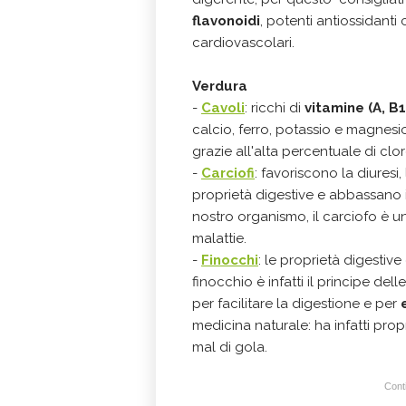
flavonoidi
, potenti antiossidanti
cardiovascolari.
Verdura
-
Cavoli
: ricchi di
vitamine (A, B1
calcio, ferro, potassio e magnesi
grazie all'alta percentuale di cl
-
Carciofi
: favoriscono la diuresi,
proprietà digestive e abbassano i 
nostro organismo, il carciofo è 
malattie.
-
Finocchi
: le proprietà digestive
finocchio è infatti il principe dell
per facilitare la digestione e per
medicina naturale: ha infatti prop
mal di gola.
Conti