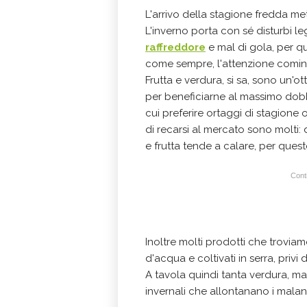
L'arrivo della stagione fredda me
L'inverno porta con sé disturbi l
raffreddore
e mal di gola, per q
come sempre, l'attenzione cominc
Frutta e verdura, si sa, sono un'o
per beneficiarne al massimo dobbi
cui preferire ortaggi di stagione 
di recarsi al mercato sono molti: 
e frutta tende a calare, per ques
Conti
Inoltre molti prodotti che trovi
d'acqua e coltivati in serra, privi
A tavola quindi tanta verdura, ma
invernali che allontanano i malann