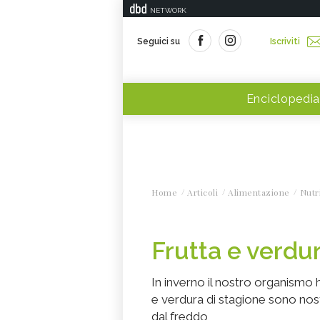
NETWORK
Seguici su
Iscriviti
Enciclopedia
Home
Articoli
Alimentazione
Nutr
Frutta e verdur
In inverno il nostro organismo h
e verdura di stagione sono nost
dal freddo