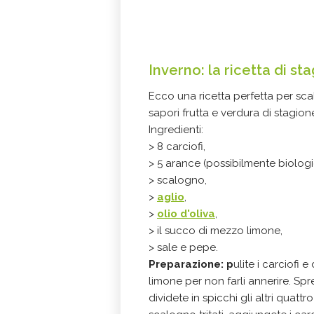
Inverno: la ricetta di st
Ecco una ricetta perfetta per sca
sapori frutta e verdura di stagion
Ingredienti:
> 8 carciofi,
> 5 arance (possibilmente biologi
> scalogno,
>
aglio
,
>
olio d'oliva
,
> il succo di mezzo limone,
> sale e pepe.
Preparazione
: p
ulite i carciofi 
limone per non farli annerire. Sp
dividete in spicchi gli altri quattr