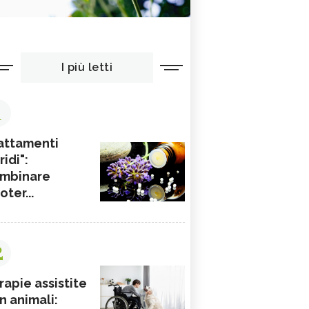
I più letti
1
attamenti
ridi":
mbinare
ioter...
2
rapie assistite
n animali: