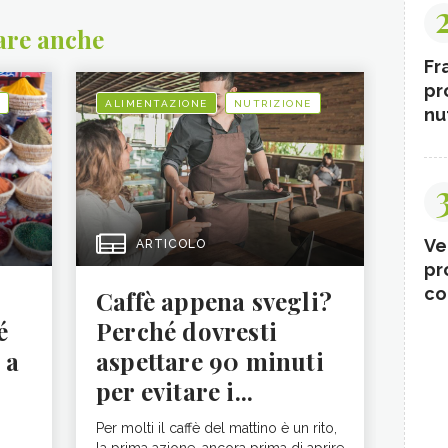
are anche
Fr
pr
ALIMENTAZIONE
NUTRIZIONE
nut
Ve
ARTICOLO
pr
co
Caffè appena svegli?
é
Perché dovresti
 a
aspettare 90 minuti
per evitare i...
Per molti il caffè del mattino è un rito,