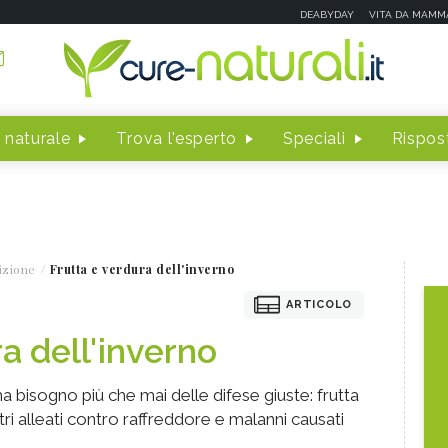
DEABYDAY
VITA DA MAMM
 naturale
Trova l'esperto
Speciali
Rispost
izione
Frutta e verdura dell'inverno
ARTICOLO
a dell'inverno
a bisogno più che mai delle difese giuste: frutta
ri alleati contro raffreddore e malanni causati