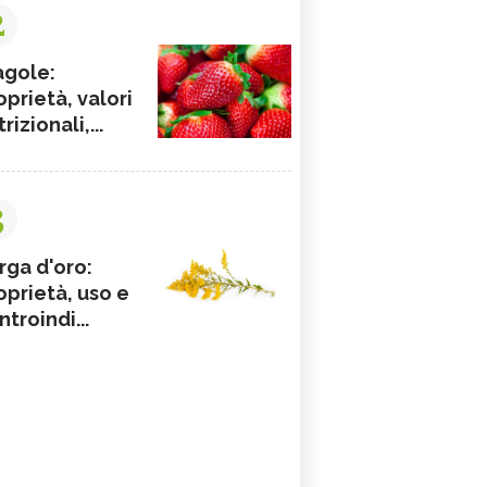
2
agole:
oprietà, valori
rizionali,...
3
rga d'oro:
oprietà, uso e
ntroindi...