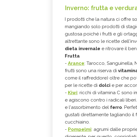
Inverno: frutta e verdur
I prodotti che la natura ci offre 
mangiando solo prodotti di stag
gustosa poiché i frutti e gli ort
altrettante sono le ricette dell'i
dieta invernale
e ritrovare il be
Frutta
-
Arance
: Tarocco, Sanguinella, Na
frutti sono una riserva di
vitamin
come il raffreddore) oltre che pot
per le ricette di
dolci
e per acco
-
Kiwi
: ricchi di vitamina C sono 
e agiscono contro i radicali liber
e l'assorbimento del
ferro
. Perfe
gustati direttamente tagliando i
cucchiaino.
-
Pompelmi
: agrumi dalle proprie
digerente, per questo consigliati