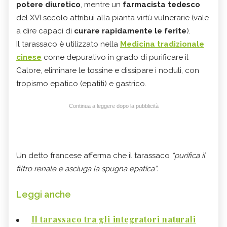
potere diuretico
, mentre un
farmacista tedesco
del XVI secolo attribuì alla pianta virtù vulnerarie (vale
a dire capaci di
curare rapidamente le ferite
).
Il tarassaco è utilizzato nella
Medicina tradizionale
cinese
come depurativo in grado di purificare il
Calore, eliminare le tossine e dissipare i noduli, con
tropismo epatico (epatiti) e gastrico.
Continua a leggere dopo la pubblicità
Un detto francese afferma che il tarassaco
“purifica il
filtro renale e asciuga la spugna epatica”.
Leggi anche
Il tarassaco tra gli integratori naturali