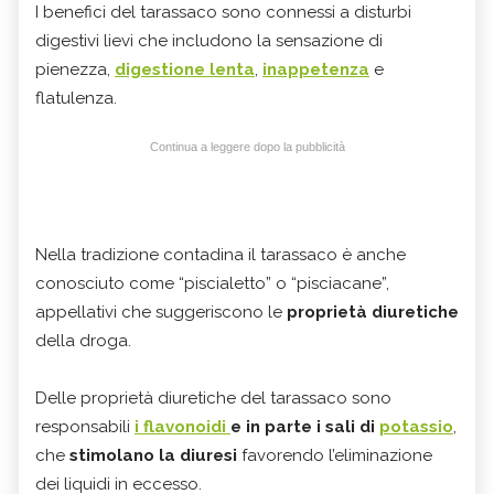
I benefici del tarassaco sono connessi a disturbi
digestivi lievi che includono la sensazione di
pienezza,
digestione lenta
,
inappetenza
e
flatulenza.
Continua a leggere dopo la pubblicità
Nella tradizione contadina il tarassaco è anche
conosciuto come “piscialetto” o “pisciacane”,
appellativi che suggeriscono le
proprietà diuretiche
della droga.
Delle proprietà diuretiche del tarassaco sono
responsabili
i flavonoidi
e in parte i sali di
potassio
,
che
stimolano la diuresi
favorendo l’eliminazione
dei liquidi in eccesso.