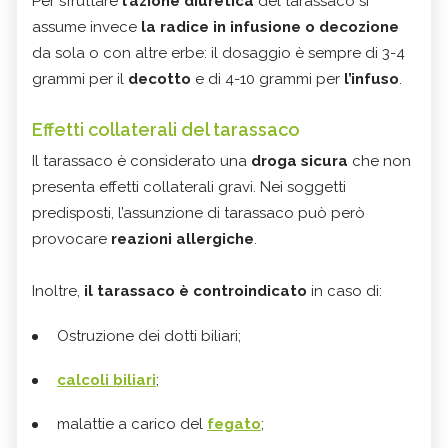
Per sfruttare
l’azione diuretica
del tarassaco si
assume invece
la radice in infusione o decozione
da sola o con altre erbe: il dosaggio è sempre di 3-4
grammi per il
decotto
e di 4-10 grammi per
l’infuso
.
Effetti collaterali del tarassaco
Il tarassaco è considerato una
droga sicura
che non
presenta effetti collaterali gravi. Nei soggetti
predisposti, l’assunzione di tarassaco può però
provocare
reazioni allergiche
.
Inoltre,
il tarassaco è controindicato
in caso di:
Ostruzione dei dotti biliari;
calcoli biliari
;
malattie a carico del
fegato
;