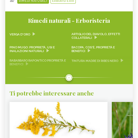
da:
RIMEDI NATURALI
ERBORISTERIA
Rimedi naturali - Erboristeria
ARTIGLIO DEL DIAVOLO, EFFETTI
VERGA D'ORO
COLLATERALI
PINO MUGO: PROPRIETÀ, USI E
BACOPA, COS'È, PROPRIETÀ E
INALAZIONI NATURALI
BENEFICI
RABARBARO RAPONTICO PROPRIETÀ E
TINTURA MADRE DI RIBES NERO
BENEFICI
CASCARA SAGRADA PROPRIETÀ E
ONONIDE, PROPRIETÀ E BENEFICI
BENEFICI
GEMMODERIVATI
ECHINACEA
Ti potrebbe interessare anche
KARKADÈ
PIMPINELLA
OLIO DI COCCO
VIAGRA NATURALE
ERICA - CURE-NATURALI.IT
GLUCOMANNANO
PIANTE PER COMBATTERE
PROANTOCIANIDINE: COSA SONO,
L’INVECCHIAMENTO CUTANEO -
BENEFICI ED EFFETTI COLLATERALI -
CURE-NATURALI.IT
CURE-NATURALI.IT