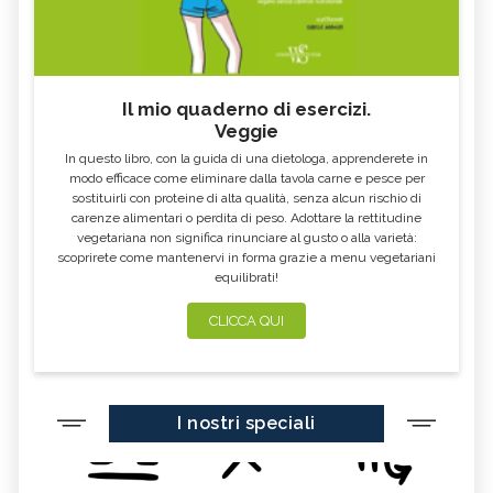
TÈ BIANCO
MELISSA
KOMBUCHA
GENZIANA
CARDO MARIANO IN
ECHINACEA, TINTURA MADRE
ERBORISTERIA
Il mio quaderno di esercizi.
Veggie
OLEOLITI
MORINGA OLEIFERA
In questo libro, con la guida di una dietologa, apprenderete in
FUMARIA
LAVANDA
modo efficace come eliminare dalla tavola carne e pesce per
sostituirli con proteine di alta qualità, senza alcun rischio di
CALENDULA
IPERICO
carenze alimentari o perdita di peso. Adottare la rettitudine
ELICRISO
MANNITE
vegetariana non significa rinunciare al gusto o alla varietà:
scoprirete come mantenervi in forma grazie a menu vegetariani
ASHWAGANDHA
EQUISETO
equilibrati!
ISSOPO
EPILOBIO
CLICCA QUI
MENTA, TINTURA MADRE
SALVIA, TINTURA MADRE
GELSOMINO
BORRAGINE
AÇAI
PORTULACA
I nostri speciali
RHODIOLA
CITRONELLA
HERICIUM ERINACEUS
SPACCAPIETRA