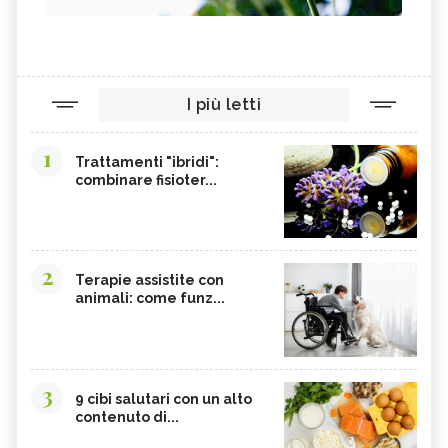
MELATONINA
PILOSELLA
YERBA SANTA,
OLIO DI RISO
TINTURA MADRE DI CURCUMA
COLINA
I più letti
CORDYCEPS SINENSIS
BARDANA
BROMELINA
GUARANÀ
1
Trattamenti "ibridi":
combinare fisioter...
UVA URSINA
AGNOCASTO
TANNINI
FIENO GRECO
MALTODESTRINE
AGAVE
2
TAMARINDO
BIANCOSPINO
Terapie assistite con
animali: come funz...
GRAMIGNA
BELLADONNA
SANTOREGGIA
MACA DELLA ANDE
ELEUTEROCOCCO
PIANTAGGINE
3
9 cibi salutari con un alto
ARNICA
AGAR AGAR
contenuto di...
BOSWELLIA
RUTA