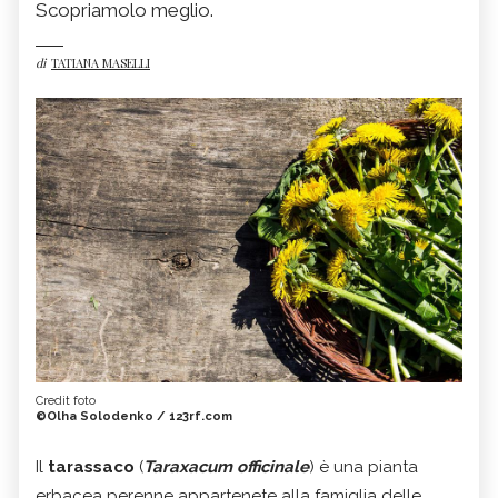
Scopriamolo meglio.
di
TATIANA MASELLI
Credit foto
©Olha Solodenko / 123rf.com
Il
tarassaco
(
Taraxacum officinale
) è una pianta
erbacea perenne appartenete alla famiglia delle