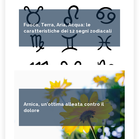
CRESPINO
SEDUM
OLIO DI RICINO
MIRTO
Fuoco, Terra, Aria, Acqua: le
CAPELVENERE
GINKGO BILOBA
caratteristiche dei 12 segni zodiacali
CENTELLA
ACHILLEA
VERBENA
SPIREA
OLIO DI NOCCIOLA
ARTEMISIA
ACACIA
ACETOSELLA
GINEPRO
SCHISANDRA
MIRRA
SOLANUM NIGRUM
TÈ VERDE
OLIO DI JOJOBA
Arnica, un'ottima alleata contro il
GANODERMA
PSILLIO
dolore
TRIBULUS TERRESTRIS
CREATINA
PARIETARIA
FRUTTOSIO
ASSENZIO
FUCUS