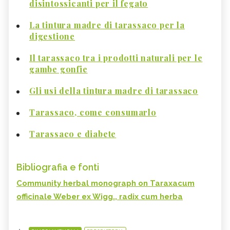
disintossicanti per il fegato
La tintura madre di tarassaco per la
digestione
Il tarassaco tra i prodotti naturali per le
gambe gonfie
Gli usi della tintura madre di tarassaco
Tarassaco, come consumarlo
Tarassaco e diabete
Bibliografia e fonti
Community herbal monograph on Taraxacum
officinale Weber ex Wigg., radix cum herba