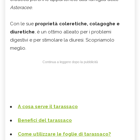
Asteracee
.
Con le sue
proprietà coleretiche, colagoghe e
diuretiche
, è un ottimo alleato per i problemi
digestivi e per stimolare la diuresi. Scopriamolo
meglio.
Continua a leggere dopo la pubblicità
A cosa serve il tarassaco
Benefici del tarassaco
Come utilizzare le foglie di tarassaco?