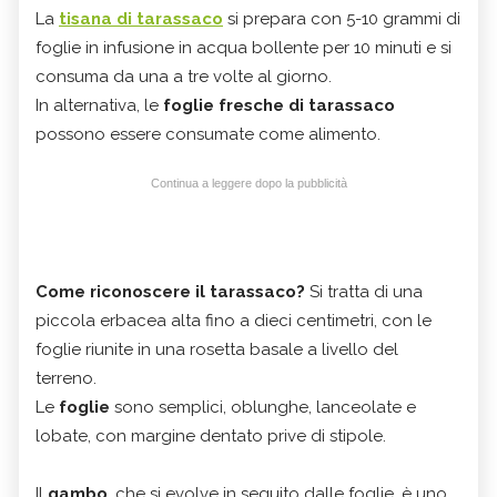
La
tisana di tarassaco
si prepara con 5-10 grammi di
foglie in infusione in acqua bollente per 10 minuti e si
consuma da una a tre volte al giorno.
In alternativa, le
foglie fresche di tarassaco
possono essere consumate come alimento.
Continua a leggere dopo la pubblicità
Come riconoscere il tarassaco?
Si tratta di una
piccola erbacea alta fino a dieci centimetri, con le
foglie riunite in una rosetta basale a livello del
terreno.
Le
foglie
sono semplici, oblunghe, lanceolate e
lobate, con margine dentato prive di stipole.
Il
gambo
, che si evolve in seguito dalle foglie, è uno