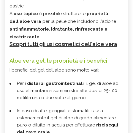
gastrici.
A
uso topico
è possibile sfruttare le
proprietà
dell'aloe vera
per la pelle che includono l'azione
antinfiammatorie
,
idratante, rinfrescante e
cicatrizzante
.
Scopri tutti gli usi cosmetici dell'aloe vera
Aloe vera gel: le proprietà e i benefici
I benefici del gel dell'aloe sono molto vari:
Per i
disturbi gastrointestinali
, il gel di aloe ad
uso alimentare si somministra alle dosi di 25-100
millilitri una o due volte al giorno.
In caso di afte, gengiviti e stomatiti, si usa
esternamente il gel di aloe di grado alimentare
puro o diluito in acqua per effettuare
risciacqui
del cavo orale
.