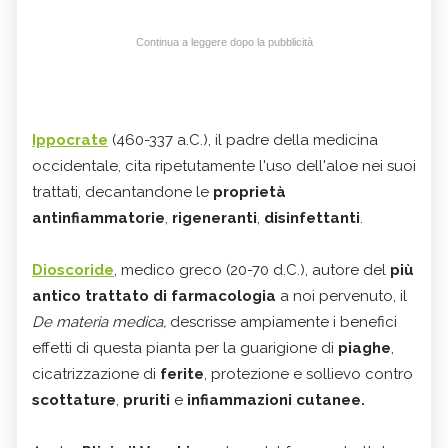
Continua a leggere dopo la pubblicità
Ippocrate
(460-337 a.C.), il padre della medicina
occidentale, cita ripetutamente l'uso dell'aloe nei suoi
trattati, decantandone le
proprietà
antinfiammatorie
,
rigeneranti
,
disinfettanti
.
Dioscoride
, medico greco (20-70 d.C.), autore del
più
antico trattato di farmacologia
a noi pervenuto, il
De materia medica,
descrisse ampiamente i benefici
effetti di questa pianta per la guarigione di
piaghe
,
cicatrizzazione di
ferite
, protezione e sollievo contro
scottature
,
pruriti
e
infiammazioni cutanee.