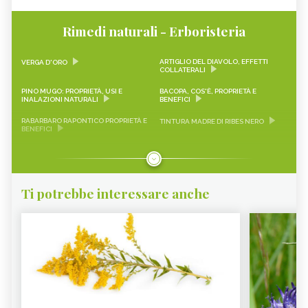
Rimedi naturali - Erboristeria
ARTIGLIO DEL DIAVOLO, EFFETTI
VERGA D'ORO
COLLATERALI
PINO MUGO: PROPRIETÀ, USI E
BACOPA, COS'È, PROPRIETÀ E
INALAZIONI NATURALI
BENEFICI
RABARBARO RAPONTICO PROPRIETÀ E
TINTURA MADRE DI RIBES NERO
BENEFICI
CASCARA SAGRADA PROPRIETÀ E
ONONIDE, PROPRIETÀ E BENEFICI
BENEFICI
GEMMODERIVATI
ECHINACEA
Ti potrebbe interessare anche
KARKADÈ
PIMPINELLA
OLIO DI COCCO
VIAGRA NATURALE
ERICA - CURE-NATURALI.IT
GLUCOMANNANO
PIANTE PER COMBATTERE
PROANTOCIANIDINE: COSA SONO,
L’INVECCHIAMENTO CUTANEO -
BENEFICI ED EFFETTI COLLATERALI -
CURE-NATURALI.IT
CURE-NATURALI.IT
OLIO DI CANOLA
SAMBUCO - CURE-NATURALI.IT