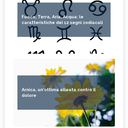
MIRTO
CAPELVENERE
GINKGO BILOBA
CENTELLA
Fuoco, Terra, Aria, Acqua: le
ACHILLEA
VERBENA
caratteristiche dei 12 segni zodiacali
SPIREA
OLIO DI NOCCIOLA
ARTEMISIA
ACACIA
ACETOSELLA
GINEPRO
SCHISANDRA
MIRRA
SOLANUM NIGRUM
TÈ VERDE
OLIO DI JOJOBA
GANODERMA
PSILLIO
TRIBULUS TERRESTRIS
Arnica, un'ottima alleata contro il
CREATINA
PARIETARIA
dolore
FRUTTOSIO
ASSENZIO
FUCUS
MELATONINA
PILOSELLA
YERBA SANTA,