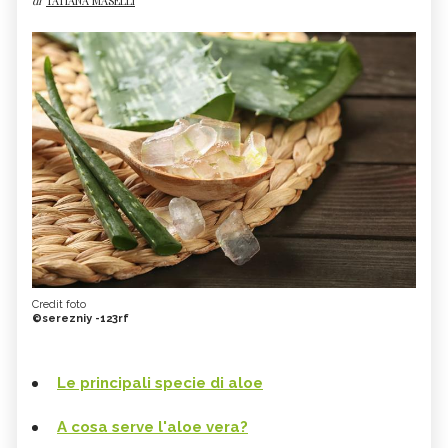
di
TATIANA MASELLI
Credit foto
©serezniy -123rf
Le principali specie di aloe
A cosa serve l'aloe vera?