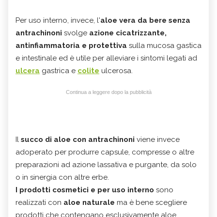
Per uso interno, invece, l'
aloe vera da bere senza
antrachinoni
svolge
azione cicatrizzante,
antinfiammatoria e protettiva
sulla mucosa
gastica
e intestinale ed
è utile per alleviare i sintomi legati ad
ulcera
gastrica e
colite
ulcerosa.
Continua a leggere dopo la pubblicità
Il
succo di aloe con antrachinoni
viene invece
adoperato per produrre capsule, compresse o altre
preparazioni ad azione lassativa e purgante, da solo
o in sinergia con altre erbe.
I prodotti cosmetici e per uso interno
sono
realizzati con
aloe naturale
ma è bene scegliere
prodotti che contengano esclusivamente aloe,