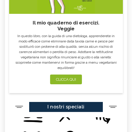
CARDO MARIANO IN
OLEOLITI
ERBORISTERIA
MORINGA OLEIFERA
FUMARIA
Il mio quaderno di esercizi.
Veggie
LAVANDA
CALENDULA
In questo libro, con la guida di una dietologa, apprenderete in
IPERICO
ELICRISO
modo efficace come eliminare dalla tavola carne e pesce per
sostituirli con proteine di alta qualità, senza alcun rischio di
MANNITE
ASHWAGANDHA
carenze alimentari o perdita di peso. Adottare la rettitudine
vegetariana non significa rinunciare al gusto o alla varietà:
EQUISETO
ISSOPO
scoprirete come mantenervi in forma grazie a menu vegetariani
equilibrati!
EPILOBIO
MENTA, TINTURA MADRE
SALVIA, TINTURA MADRE
GELSOMINO
CLICCA QUI
BORRAGINE
AÇAI
PORTULACA
RHODIOLA
I nostri speciali
CITRONELLA
HERICIUM ERINACEUS
SPACCAPIETRA
CRESPINO
SEDUM
OLIO DI RICINO