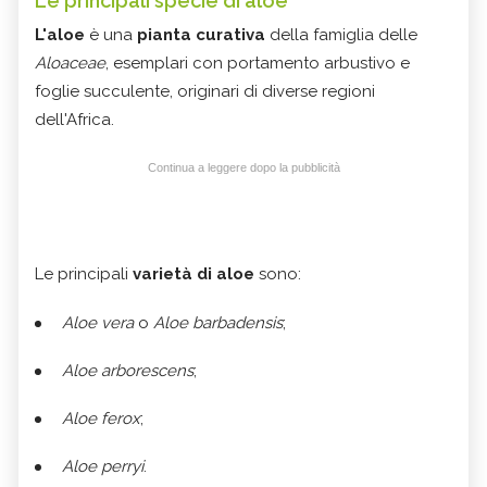
Le principali specie di aloe
L'aloe
è una
pianta curativa
della famiglia delle
Aloaceae
, esemplari con portamento arbustivo e
foglie succulente, originari di diverse regioni
dell'Africa.
Continua a leggere dopo la pubblicità
Le principali
varietà di aloe
sono:
Aloe vera
o
Aloe barbadensis
;
Aloe arborescens
;
Aloe ferox
;
Aloe perryi
.