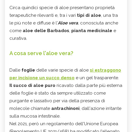
Circa quindici specie di aloe presentano proprietà
terapeutiche rilevanti e, tra i vari
tipi di aloe
, una tra
le più note e diffuse è l'
Aloe vera
, conosciuta anche
come
aloe delle Barbados
,
pianta medicinale
e
curativa.
A cosa serve l'aloe vera?
Dalle
foglie
delle varie specie di aloe
si estraggono
per incisione un succo denso
e un gel trasparente.
Il succo di
aloe puro
ricavato dalla parte più esterna
delle foglie è stato da sempre utilizzato come
purgante e lassativo per via della presenza di
molecole chiamate
antrachinoni
, dall'azione irritante
sulla mucosa intestinale.
Nel 2021, però un regolamento dell'Unione Europea
(Regolamento UE 2021/468) ha modificato l’allegato