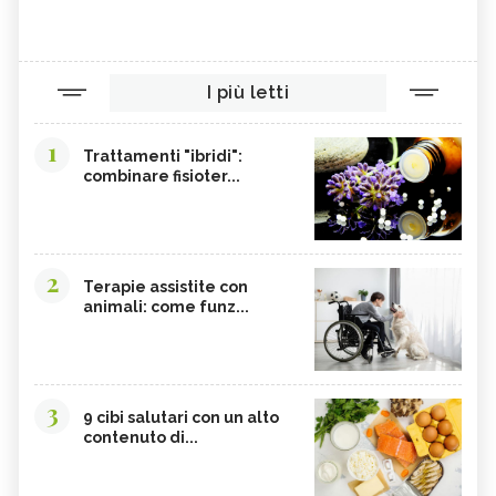
OLIO DI RISO
TINTURA MADRE DI CURCUMA
COLINA
CORDYCEPS SINENSIS
BARDANA
BROMELINA
I più letti
GUARANÀ
UVA URSINA
1
AGNOCASTO
TANNINI
Trattamenti "ibridi":
combinare fisioter...
FIENO GRECO
MALTODESTRINE
AGAVE
TAMARINDO
BIANCOSPINO
GRAMIGNA
2
Terapie assistite con
BELLADONNA
SANTOREGGIA
animali: come funz...
MACA DELLA ANDE
ELEUTEROCOCCO
PIANTAGGINE
ARNICA
AGAR AGAR
BOSWELLIA
3
9 cibi salutari con un alto
RUTA
GARCINIA
contenuto di...
OLIO 31
ERISIMO