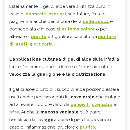
Esternamente, il gel di aloe vera si utilizza puro in
caso di
dermatiti
,
psoriasi
, scottature, ferite e
piaghe, ma anche per la cura della
pelle secca
e
danneggiata e in caso di
eritema solare
o per
alleviare il
prurito
e il gonfiore causato da
punture
di insetti
e
orticaria
.
L'applicazione cutanea di gel di aloe
aiuta infatti a
lenire l'infiammazione, il dolore e l'arrossamento e
velocizza la guarigione e la cicatrizzazione
.
Il gel di aloe diluito o il succo di aloe possono essere
usati anche per risciacqui del
cavo orale
che aiutano
ad alleviare il dolore dato da
gengiviti
,
stomatiti
e
afte
. Anche la
mucosa vaginale
può trarre
beneficio dai lavaggi a base di gel di aloe vera in
caso di infiammazione, bruciore e
prurito
.