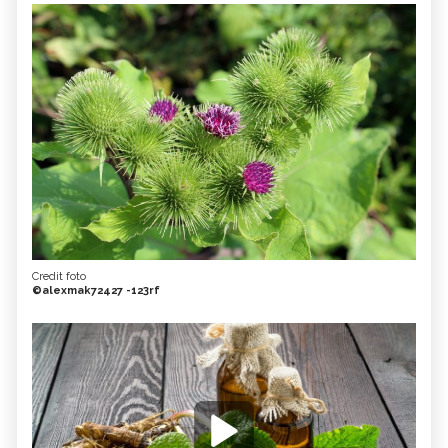
Credit foto
©alexmak72427 -123rf