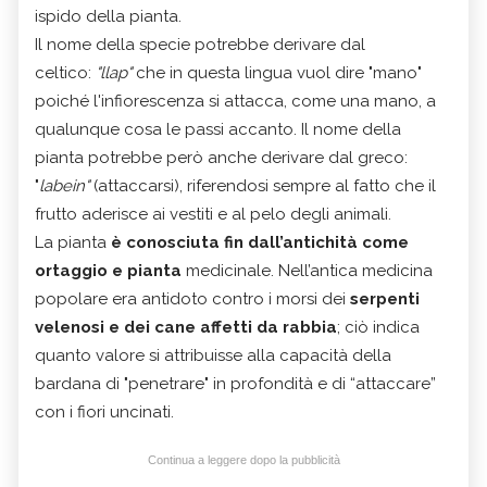
ispido della pianta.
Il nome della specie potrebbe derivare dal
celtico:
"llap"
che in questa lingua vuol dire "mano"
poiché l'infiorescenza si attacca, come una mano, a
qualunque cosa le passi accanto. Il nome della
pianta potrebbe però anche derivare dal greco:
"
labein"
(attaccarsi), riferendosi sempre al fatto che il
frutto aderisce ai vestiti e al pelo degli animali.
La pianta
è conosciuta fin dall’antichità come
ortaggio e pianta
medicinale. Nell’antica medicina
popolare era antidoto contro i morsi dei
serpenti
velenosi e dei cane affetti da rabbia
; ciò indica
quanto valore si attribuisse alla capacità della
bardana di "penetrare" in profondità e di “attaccare”
con i fiori uncinati.
Continua a leggere dopo la pubblicità