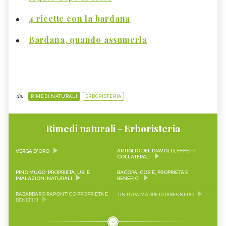
4 ricette con la bardana
Bardana, quando assumerla
da:
RIMEDI NATURALI
ERBORISTERIA
Rimedi naturali - Erboristeria
ARTIGLIO DEL DIAVOLO, EFFETTI
VERGA D'ORO
COLLATERALI
PINO MUGO: PROPRIETÀ, USI E
BACOPA, COS'È, PROPRIETÀ E
INALAZIONI NATURALI
BENEFICI
RABARBARO RAPONTICO PROPRIETÀ E
TINTURA MADRE DI RIBES NERO
BENEFICI
CASCARA SAGRADA PROPRIETÀ E
ONONIDE, PROPRIETÀ E BENEFICI
BENEFICI