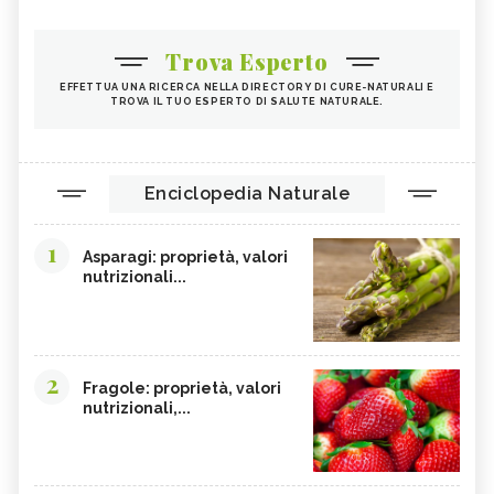
BEVANDA - CURE-NATURALI.I
BETULLA
LECITINA DI SOIA
Trova Esperto
TIGLIO
MALVA
EFFETTUA UNA RICERCA NELLA DIRECTORY DI CURE-NATURALI E
TROVA IL TUO ESPERTO DI SALUTE NATURALE.
ROSA CANINA
RIBES NERO
ANANAS
ARTIGLIO DEL DIAVOLO
TARASSACO
PASSIFLORA
Enciclopedia Naturale
CAMOMILLA
MANNA
1
GINSENG
OLIO DI COTONE
Asparagi: proprietà, valori
nutrizionali...
EFFETTI COLLATERALI PIANTE ERBE
VIOLA DEL PENSIERO
OFFICINALI
CRANBERRY
CARRUBE
TANACETO
BUGOLA
2
Fragole: proprietà, valori
nutrizionali,...
AMAMELIDE
FLAVONOIDI
SOFORA
EDERA
ELEUTEROCOCCO, TINTURA
FICO DEGLI OTTENTOTTI
MADRE