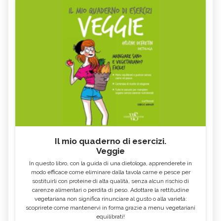
LAMPONE
SALSAPARIGLIA
RUSCO
LUPPOLO
GALEGA
MAITAKE
FICO
SALICE
ALTEA
ESCOLZIA
OLIO DI SESAMO
AMIDO
TÈ BIANCO
MELISSA
KOMBUCHA
GENZIANA
CARDO MARIANO IN
ECHINACEA, TINTURA MADRE
ERBORISTERIA
Il mio quaderno di esercizi.
Veggie
OLEOLITI
MORINGA OLEIFERA
In questo libro, con la guida di una dietologa, apprenderete in
FUMARIA
LAVANDA
modo efficace come eliminare dalla tavola carne e pesce per
sostituirli con proteine di alta qualità, senza alcun rischio di
CALENDULA
IPERICO
carenze alimentari o perdita di peso. Adottare la rettitudine
ELICRISO
MANNITE
vegetariana non significa rinunciare al gusto o alla varietà:
scoprirete come mantenervi in forma grazie a menu vegetariani
ASHWAGANDHA
EQUISETO
equilibrati!