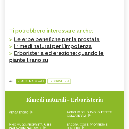
Ti potrebbero interessare anche:
>
Le erbe benefiche per la prostata
>
I rimedi naturai per l'impotenza
>
Erboristeria ed erezione: quando le
piante tirano su
da:
RIMEDI NATURALI
ERBORISTERIA
Rimedi naturali - Erboristeria
ARTIGLIO DEL DIAVOLO, EFFETTI
VERGA D'ORO
COLLATERALI
PINO MUGO: PROPRIETÀ, USI E
BACOPA, COS'È, PROPRIETÀ E
INALAZIONI NATURALI
BENEFICI