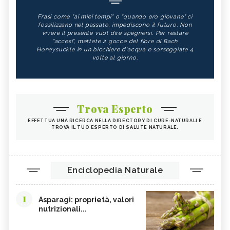
IPPOCASTANO
STEVIA
Frasi come "ai miei tempi" o "quando ero giovane" ci
ALLORO
ORTICA
fossilizzano nel passato, impediscono il futuro. Non
vivere il presente vuol dire spegnersi. Per restare
ASTRAGALO
CARBONE VEGETALE
"accesi", mettete 2 gocce del fiore di Bach
Honeysuckle in un bicchiere d'acqua e sorseggiate 4
YERBA MATE: BENEFICI E
BETULLA
volte al giorno.
CONTROINDICAZIONI DELLA
BEVANDA - CURE-NATURALI.I
LECITINA DI SOIA
TIGLIO
MALVA
ROSA CANINA
Trova Esperto
RIBES NERO
ANANAS
EFFETTUA UNA RICERCA NELLA DIRECTORY DI CURE-NATURALI E
TROVA IL TUO ESPERTO DI SALUTE NATURALE.
ARTIGLIO DEL DIAVOLO
TARASSACO
PASSIFLORA
CAMOMILLA
MANNA
GINSENG
Enciclopedia Naturale
OLIO DI COTONE
VIOLA DEL PENSIERO
1
EFFETTI COLLATERALI PIANTE ERBE
CRANBERRY
Asparagi: proprietà, valori
OFFICINALI
nutrizionali...
CARRUBE
TANACETO