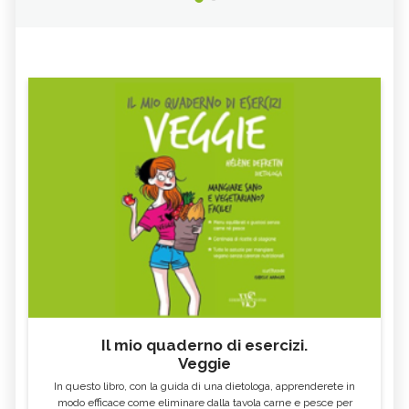
CORIOLUS VERSICOLOR: PROPRIETÀ E
SENNA
CONTROINDICAZIONI
LICHENE ISLANDICO
CALENDULA, TINTURA MADRE
LAMPONE
SALSAPARIGLIA
RUSCO
LUPPOLO
GALEGA
MAITAKE
FICO
SALICE
ALTEA
ESCOLZIA
OLIO DI SESAMO
AMIDO
TÈ BIANCO
MELISSA
KOMBUCHA
GENZIANA
CARDO MARIANO IN
ECHINACEA, TINTURA MADRE
ERBORISTERIA
Il mio quaderno di esercizi.
Veggie
OLEOLITI
MORINGA OLEIFERA
In questo libro, con la guida di una dietologa, apprenderete in
FUMARIA
LAVANDA
modo efficace come eliminare dalla tavola carne e pesce per