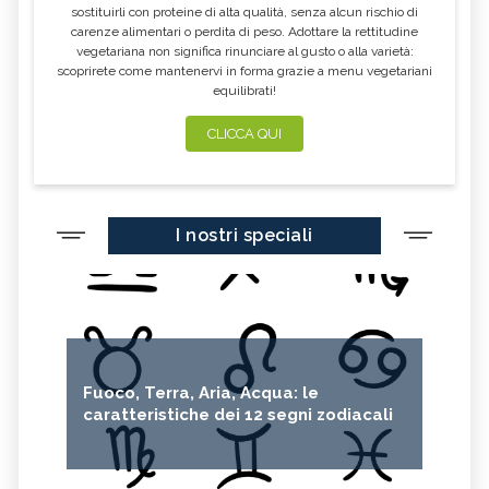
sostituirli con proteine di alta qualità, senza alcun rischio di
CALENDULA
IPERICO
carenze alimentari o perdita di peso. Adottare la rettitudine
ELICRISO
MANNITE
vegetariana non significa rinunciare al gusto o alla varietà:
scoprirete come mantenervi in forma grazie a menu vegetariani
ASHWAGANDHA
EQUISETO
equilibrati!
ISSOPO
EPILOBIO
CLICCA QUI
MENTA, TINTURA MADRE
SALVIA, TINTURA MADRE
GELSOMINO
BORRAGINE
AÇAI
PORTULACA
I nostri speciali
RHODIOLA
CITRONELLA
HERICIUM ERINACEUS
SPACCAPIETRA
CRESPINO
SEDUM
OLIO DI RICINO
MIRTO
Fuoco, Terra, Aria, Acqua: le
CAPELVENERE
GINKGO BILOBA
caratteristiche dei 12 segni zodiacali
CENTELLA
ACHILLEA
VERBENA
SPIREA