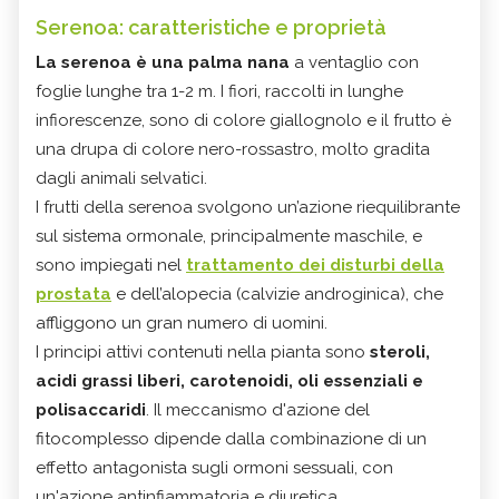
Serenoa: caratteristiche e proprietà
La serenoa è una palma nana
a ventaglio con
foglie lunghe tra 1-2 m. I fiori, raccolti in lunghe
infiorescenze, sono di colore giallognolo e il frutto è
una drupa di colore nero-rossastro, molto gradita
dagli animali selvatici.
I frutti della serenoa svolgono un’azione riequilibrante
sul sistema ormonale, principalmente maschile, e
sono impiegati nel
trattamento dei disturbi della
prostata
e dell’alopecia (calvizie androginica), che
affliggono un gran numero di uomini.
I principi attivi contenuti nella pianta sono
steroli,
acidi grassi liberi, carotenoidi, oli essenziali e
polisaccaridi
. Il meccanismo d'azione del
fitocomplesso dipende dalla combinazione di un
effetto antagonista sugli ormoni sessuali, con
un'azione antinfiammatoria e diuretica.