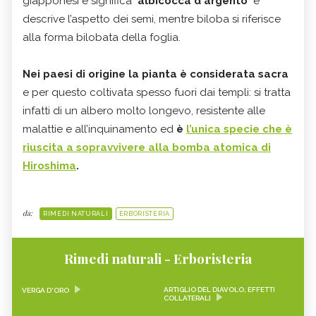
giapponesi e significa "
albicocca d'argento
" e
descrive l’aspetto dei semi, mentre biloba si riferisce
alla forma bilobata della foglia.
Nei paesi di origine la pianta è considerata sacra
e per questo coltivata spesso fuori dai templi: si tratta
infatti di un albero molto longevo, resistente alle
malattie e all’inquinamento ed
è
l’unica specie che è
riuscita a sopravvivere alla bomba atomica di
Hiroshima
.
da:
RIMEDI NATURALI
ERBORISTERIA
Rimedi naturali - Erboristeria
ARTIGLIO DEL DIAVOLO, EFFETTI
VERGA D'ORO
COLLATERALI