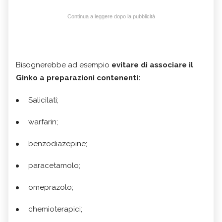
Continua a leggere dopo la pubblicità
Bisognerebbe ad esempio
evitare di associare il
Ginko a preparazioni contenenti:
Salicilati;
warfarin;
benzodiazepine;
paracetamolo;
omeprazolo;
chemioterapici;