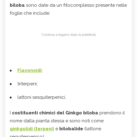
biloba
sono date da un fitocomplesso presente nelle
foglie che include:
Continua a leggere dopo la pubblicità
Flavonoidi
;
triterpeni;
lattoni sesquiterpenici.
I
costituenti chimici del Ginkgo biloba
prendono il
nome dalla pianta stessa e sono noti come
ginkgolidi
(terpeni)
e
bilobalide
(lattone
sequiterpenico).