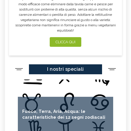
modo efficace come eliminare dalla tavola carne e pesce per
sostituirli con proteine di alta qualità, senza alcun rischio di
CALENDULA
IPERICO
carenze alimentari o perdita di peso. Adottare la rettitudine
ELICRISO
MANNITE
vegetariana non significa rinunciare al gusto o alla varietà:
scoprirete come mantenervi in forma grazie a menu vegetariani
ASHWAGANDHA
EQUISETO
equilibrati!
ISSOPO
EPILOBIO
CLICCA QUI
MENTA, TINTURA MADRE
SALVIA, TINTURA MADRE
GELSOMINO
BORRAGINE
AÇAI
PORTULACA
I nostri speciali
RHODIOLA
CITRONELLA
HERICIUM ERINACEUS
SPACCAPIETRA
CRESPINO
SEDUM
OLIO DI RICINO
MIRTO
Fuoco, Terra, Aria, Acqua: le
CAPELVENERE
CENTELLA
caratteristiche dei 12 segni zodiacali
ACHILLEA
VERBENA
SPIREA
OLIO DI NOCCIOLA