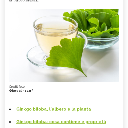
di
TATIANA MASELLI
Credit foto
©jurgal - 123rf
Ginkgo biloba, l'albero e la pianta
Ginkgo biloba: cosa contiene e proprietà