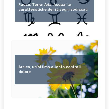
Fuoco, Terra, Aria, Acqua: le
CAPELVENERE
GINKGO BILOBA
caratteristiche dei 12 segni zodiacali
CENTELLA
ACHILLEA
VERBENA
SPIREA
OLIO DI NOCCIOLA
ARTEMISIA
ACACIA
ACETOSELLA
GINEPRO
SCHISANDRA
MIRRA
SOLANUM NIGRUM
TÈ VERDE
OLIO DI JOJOBA
Arnica, un'ottima alleata contro il
GANODERMA
PSILLIO
dolore
TRIBULUS TERRESTRIS
CREATINA
PARIETARIA
FRUTTOSIO
ASSENZIO
FUCUS
MELATONINA
PILOSELLA
YERBA SANTA,
OLIO DI RISO