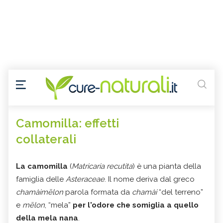
Camomilla: effetti
collaterali
La camomilla
(
Matricaria
recutita
) è una pianta della
famiglia delle
Asteraceae
. Il nome deriva dal greco
chamàimēlon
parola formata da
chamài
“del terreno”
e
mēlon
, “mela”
per l'odore che somiglia a quello
della mela nana
.