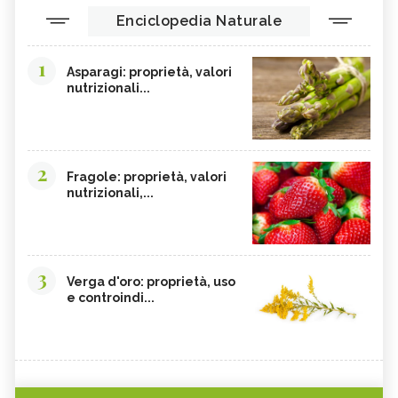
OLIO DI COTONE
VIOLA DEL PENSIERO
Enciclopedia Naturale
EFFETTI COLLATERALI PIANTE ERBE
CRANBERRY
OFFICINALI
1
Asparagi: proprietà, valori
CARRUBE
TANACETO
nutrizionali...
BUGOLA
AMAMELIDE
FLAVONOIDI
SOFORA
ELEUTEROCOCCO, TINTURA
EDERA
2
MADRE
Fragole: proprietà, valori
nutrizionali,...
FICO DEGLI OTTENTOTTI
CENTINODIA
UNCARIA
MASTICE DI CHIOS
CIRMOLO
MELASSA NERA
3
Verga d'oro: proprietà, uso
KUKICHA
TÈ OOLONG
e controindi...
BURRO DI ILLIPÉ
PINO MUGO
OLIO D'OLIVA
ENOTERA
DIETETICA CINESE
ACIDO SALICILICO