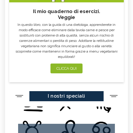
CARDO MARIANO IN
ECHINACEA, TINTURA MADRE
ERBORISTERIA
Il mio quaderno di esercizi.
Veggie
OLEOLITI
MORINGA OLEIFERA
In questo libro, con la guida di una dietologa, apprenderete in
FUMARIA
LAVANDA
modo efficace come eliminare dalla tavola carne e pesce per
sostituirli con proteine di alta qualità, senza alcun rischio di
CALENDULA
IPERICO
carenze alimentari o perdita di peso. Adottare la rettitudine
ELICRISO
MANNITE
vegetariana non significa rinunciare al gusto o alla varietà:
scoprirete come mantenervi in forma grazie a menu vegetariani
ASHWAGANDHA
EQUISETO
equilibrati!
ISSOPO
EPILOBIO
CLICCA QUI
MENTA, TINTURA MADRE
SALVIA, TINTURA MADRE
GELSOMINO
BORRAGINE
AÇAI
PORTULACA
I nostri speciali
RHODIOLA
CITRONELLA
HERICIUM ERINACEUS
SPACCAPIETRA
CRESPINO
SEDUM
OLIO DI RICINO
MIRTO