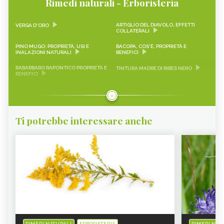
Rimedi naturali - Erboristeria
ARTIGLIO DEL DIAVOLO, EFFETTI
VERGA D'ORO
COLLATERALI
PINO MUGO: PROPRIETÀ, USI E
BACOPA, COS'È, PROPRIETÀ E
INALAZIONI NATURALI
BENEFICI
RABARBARO RAPONTICO PROPRIETÀ E
TINTURA MADRE DI RIBES NERO
BENEFICI
CASCARA SAGRADA PROPRIETÀ E
ONONIDE, PROPRIETÀ E BENEFICI
BENEFICI
GEMMODERIVATI
ECHINACEA
Ti potrebbe interessare anche
KARKADÈ
PIMPINELLA
OLIO DI COCCO
VIAGRA NATURALE
ERICA - CURE-NATURALI.IT
GLUCOMANNANO
PIANTE PER COMBATTERE
PROANTOCIANIDINE: COSA SONO,
L’INVECCHIAMENTO CUTANEO -
BENEFICI ED EFFETTI COLLATERALI -
CURE-NATURALI.IT
CURE-NATURALI.IT
ALOE VERA - CURE-NATURALI.IT
OLIO DI CANOLA
BANABA PROPRIETÀ E
SAMBUCO - CURE-NATURALI.IT
CONTROINDICAZIONI