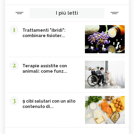
TINTURA MADRE DI CURCUMA
COLINA
I più letti
CORDYCEPS SINENSIS
BARDANA
BROMELINA
GUARANÀ
1
Trattamenti "ibridi":
combinare fisioter...
UVA URSINA
AGNOCASTO
TANNINI
FIENO GRECO
MALTODESTRINE
AGAVE
2
TAMARINDO
BIANCOSPINO
Terapie assistite con
animali: come funz...
GRAMIGNA
BELLADONNA
SANTOREGGIA
MACA DELLA ANDE
ELEUTEROCOCCO
PIANTAGGINE
3
9 cibi salutari con un alto
ARNICA
AGAR AGAR
contenuto di...
BOSWELLIA
RUTA
GARCINIA
OLIO 31
ERISIMO
CORBEZZOLO