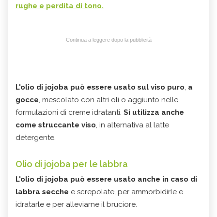
rughe e perdita di tono.
Continua a leggere dopo la pubblicità
L'olio di jojoba può essere usato sul viso puro
,
a
gocce
, mescolato con altri oli o aggiunto nelle
formulazioni di creme idratanti.
Si utilizza anche
come struccante viso
, in alternativa al latte
detergente.
Olio di jojoba per le labbra
L'olio di jojoba può essere usato anche in caso di
labbra secche
e screpolate, per ammorbidirle e
idratarle e per alleviarne il bruciore.