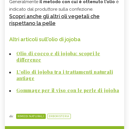
Generalmente
il metodo con cui è ottenuto l'olio
è
indicato dal produttore sulla confezione.
Scopri anche gli altri oli vegetali che
rispettano la pelle
Altri articoli sull'olio di jojoba
Olio di cocco e di jojoba: scopri le
differenze
L'olio di jojoba tra i trattamenti naturali
antiage
Gommage per il viso con le perle di jojoba
da:
RIMEDI NATURALI
ERBORISTERIA