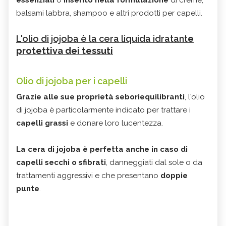
essenziali
o
inserito nella formulazione
di creme,
balsami labbra, shampoo e altri prodotti per capelli.
L'olio di jojoba è la cera liquida idratant
e
protettiva dei tessuti
Olio di jojoba per i capelli
Grazie alle sue proprietà seboriequilibranti
, l'olio
di jojoba è particolarmente indicato per trattare i
capelli grassi
e donare loro lucentezza.
La cera di jojoba è perfetta anche in caso di
capelli secchi o sfibrati
, danneggiati dal sole o da
trattamenti aggressivi e che presentano
doppie
punte
.