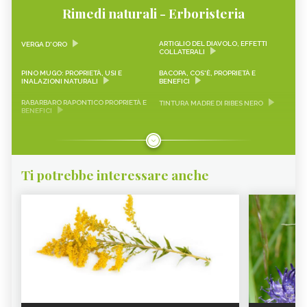
Rimedi naturali - Erboristeria
ARTIGLIO DEL DIAVOLO, EFFETTI
VERGA D'ORO
COLLATERALI
PINO MUGO: PROPRIETÀ, USI E
BACOPA, COS'È, PROPRIETÀ E
INALAZIONI NATURALI
BENEFICI
RABARBARO RAPONTICO PROPRIETÀ E
TINTURA MADRE DI RIBES NERO
BENEFICI
CASCARA SAGRADA PROPRIETÀ E
ONONIDE, PROPRIETÀ E BENEFICI
BENEFICI
GEMMODERIVATI
ECHINACEA
Ti potrebbe interessare anche
KARKADÈ
PIMPINELLA
OLIO DI COCCO
VIAGRA NATURALE
ERICA - CURE-NATURALI.IT
GLUCOMANNANO
PIANTE PER COMBATTERE
PROANTOCIANIDINE: COSA SONO,
L’INVECCHIAMENTO CUTANEO -
BENEFICI ED EFFETTI COLLATERALI -
CURE-NATURALI.IT
CURE-NATURALI.IT
ALOE VERA - CURE-NATURALI.IT
OLIO DI CANOLA