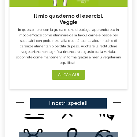
CARDO MARIANO IN
ECHINACEA, TINTURA MADRE
ERBORISTERIA
Il mio quaderno di esercizi.
Veggie
OLEOLITI
MORINGA OLEIFERA
In questo libro, con la guida di una dietologa, apprenderete in
FUMARIA
LAVANDA
modo efficace come eliminare dalla tavola carne e pesce per
sostituirli con proteine di alta qualità, senza alcun rischio di
CALENDULA
IPERICO
carenze alimentari o perdita di peso. Adottare la rettitudine
ELICRISO
MANNITE
vegetariana non significa rinunciare al gusto o alla varietà:
scoprirete come mantenervi in forma grazie a menu vegetariani
ASHWAGANDHA
EQUISETO
equilibrati!
ISSOPO
EPILOBIO
CLICCA QUI
MENTA, TINTURA MADRE
SALVIA, TINTURA MADRE
GELSOMINO
BORRAGINE
AÇAI
PORTULACA
I nostri speciali
RHODIOLA
CITRONELLA
HERICIUM ERINACEUS
SPACCAPIETRA
CRESPINO
SEDUM