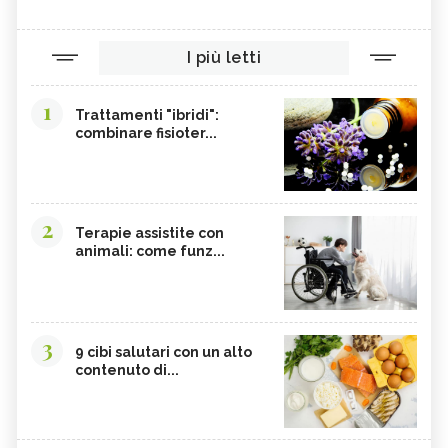
OLIO DI RISO
TINTURA MADRE DI CURCUMA
COLINA
CORDYCEPS SINENSIS
I più letti
BARDANA
BROMELINA
GUARANÀ
UVA URSINA
1
Trattamenti "ibridi":
combinare fisioter...
AGNOCASTO
TANNINI
FIENO GRECO
MALTODESTRINE
AGAVE
TAMARINDO
2
BIANCOSPINO
GRAMIGNA
Terapie assistite con
animali: come funz...
BELLADONNA
SANTOREGGIA
MACA DELLA ANDE
ELEUTEROCOCCO
PIANTAGGINE
ARNICA
3
9 cibi salutari con un alto
AGAR AGAR
BOSWELLIA
contenuto di...
RUTA
GARCINIA
OLIO 31
ERISIMO