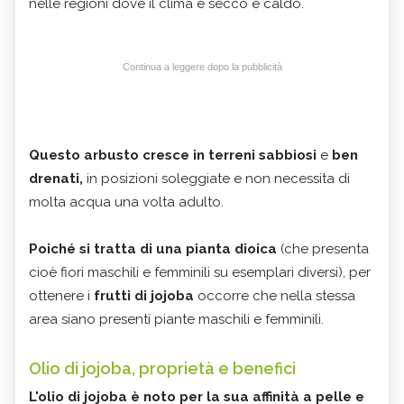
nelle regioni dove il clima è secco e caldo.
Continua a leggere dopo la pubblicità
Questo arbusto cresce in terreni sabbiosi
e
ben
drenati,
in posizioni soleggiate e non necessita di
molta acqua una volta adulto.
Poiché si tratta di una pianta dioica
(che presenta
cioè fiori maschili e femminili su esemplari diversi), per
ottenere i
frutti di jojoba
occorre che nella stessa
area siano presenti piante maschili e femminili.
Olio di jojoba, proprietà e benefici
L'olio di jojoba è noto per la sua affinità a pelle e