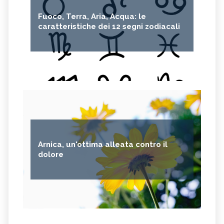
OLIO DI RICINO
MIRTO
Fuoco, Terra, Aria, Acqua: le
CAPELVENERE
GINKGO BILOBA
caratteristiche dei 12 segni zodiacali
CENTELLA
ACHILLEA
VERBENA
SPIREA
OLIO DI NOCCIOLA
ARTEMISIA
ACACIA
ACETOSELLA
GINEPRO
SCHISANDRA
MIRRA
SOLANUM NIGRUM
TÈ VERDE
GANODERMA
Arnica, un'ottima alleata contro il
PSILLIO
TRIBULUS TERRESTRIS
dolore
CREATINA
PARIETARIA
FRUTTOSIO
ASSENZIO
FUCUS
MELATONINA
PILOSELLA
YERBA SANTA,