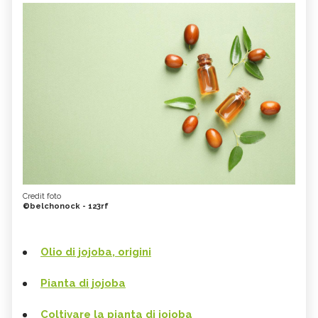
Credit foto
©belchonock - 123rf
Olio di jojoba, origini
Pianta di jojoba
Coltivare la pianta di jojoba