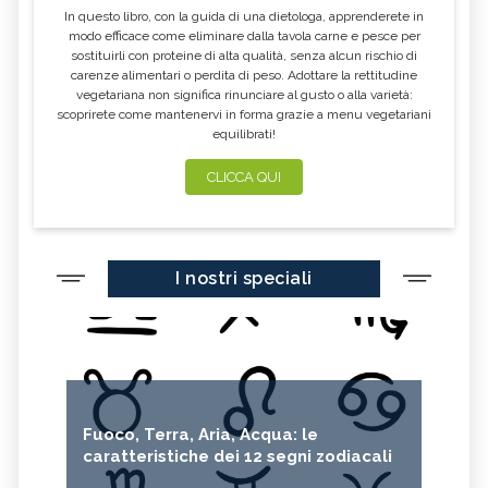
In questo libro, con la guida di una dietologa, apprenderete in
LAVANDA
CALENDULA
modo efficace come eliminare dalla tavola carne e pesce per
sostituirli con proteine di alta qualità, senza alcun rischio di
IPERICO
ELICRISO
carenze alimentari o perdita di peso. Adottare la rettitudine
MANNITE
ASHWAGANDHA
vegetariana non significa rinunciare al gusto o alla varietà:
scoprirete come mantenervi in forma grazie a menu vegetariani
EQUISETO
ISSOPO
equilibrati!
EPILOBIO
MENTA, TINTURA MADRE
CLICCA QUI
SALVIA, TINTURA MADRE
GELSOMINO
BORRAGINE
AÇAI
PORTULACA
RHODIOLA
I nostri speciali
CITRONELLA
HERICIUM ERINACEUS
SPACCAPIETRA
CRESPINO
SEDUM
OLIO DI RICINO
MIRTO
CAPELVENERE
Fuoco, Terra, Aria, Acqua: le
GINKGO BILOBA
CENTELLA
caratteristiche dei 12 segni zodiacali
ACHILLEA
VERBENA