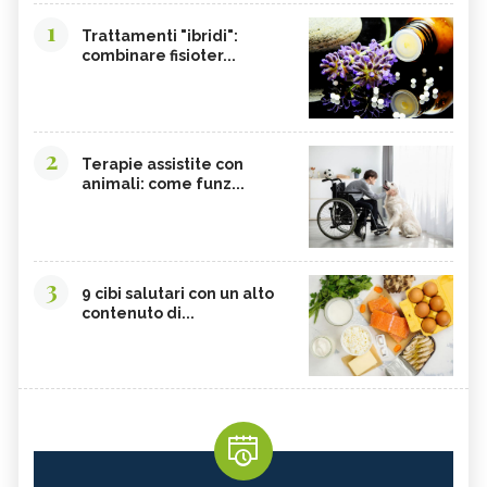
GUARANÀ
UVA URSINA
1
Trattamenti "ibridi":
combinare fisioter...
AGNOCASTO
TANNINI
FIENO GRECO
MALTODESTRINE
AGAVE
TAMARINDO
2
BIANCOSPINO
GRAMIGNA
Terapie assistite con
animali: come funz...
BELLADONNA
SANTOREGGIA
MACA DELLA ANDE
ELEUTEROCOCCO
PIANTAGGINE
ARNICA
3
9 cibi salutari con un alto
AGAR AGAR
BOSWELLIA
contenuto di...
RUTA
GARCINIA
OLIO 31
ERISIMO
CORBEZZOLO
RESVERATROLO
VALERIANA
ERBE E PIANTE OFFICINALI
ARGENTO COLLOIDALE
EUCALIPTO