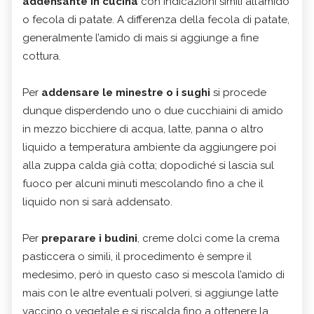
addensante in cucina
con indicazioni simili all’amido
o fecola di patate. A differenza della fecola di patate,
generalmente l’amido di mais si aggiunge a fine
cottura.
Per
addensare le minestre o i sughi
si procede
dunque disperdendo uno o due cucchiaini di amido
in mezzo bicchiere di acqua, latte, panna o altro
liquido a temperatura ambiente da aggiungere poi
alla zuppa calda già cotta; dopodiché si lascia sul
fuoco per alcuni minuti mescolando fino a che il
liquido non si sarà addensato.
Per
preparare i budini
, creme dolci come la crema
pasticcera o simili, il procedimento è sempre il
medesimo, però in questo caso si mescola l’amido di
mais con le altre eventuali polveri, si aggiunge latte
vaccino o vegetale e si riscalda fino a ottenere la