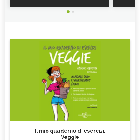
COLA: BENEFICI E
CELIDONIA
CONTROINDICAZIONI DELLA
PIANTA
CORIOLUS VERSICOLOR: PROPRIETÀ E
SENNA
CONTROINDICAZIONI
LICHENE ISLANDICO
CALENDULA, TINTURA MADRE
LAMPONE
SALSAPARIGLIA
RUSCO
LUPPOLO
GALEGA
MAITAKE
FICO
SALICE
ALTEA
ESCOLZIA
OLIO DI SESAMO
TÈ BIANCO
MELISSA
KOMBUCHA
GENZIANA
ECHINACEA, TINTURA MADRE
CARDO MARIANO IN
OLEOLITI
ERBORISTERIA
Il mio quaderno di esercizi.
Veggie
MORINGA OLEIFERA
FUMARIA