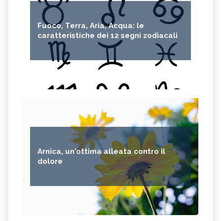
OLIO DI RICINO
MIRTO
Fuoco, Terra, Aria, Acqua: le
CAPELVENERE
GINKGO BILOBA
caratteristiche dei 12 segni zodiacali
CENTELLA
ACHILLEA
VERBENA
SPIREA
OLIO DI NOCCIOLA
ARTEMISIA
ACACIA
ACETOSELLA
GINEPRO
SCHISANDRA
MIRRA
SOLANUM NIGRUM
TÈ VERDE
OLIO DI JOJOBA
Arnica, un'ottima alleata contro il
GANODERMA
PSILLIO
dolore
TRIBULUS TERRESTRIS
CREATINA
FRUTTOSIO
ASSENZIO
FUCUS
MELATONINA
PILOSELLA
YERBA SANTA,