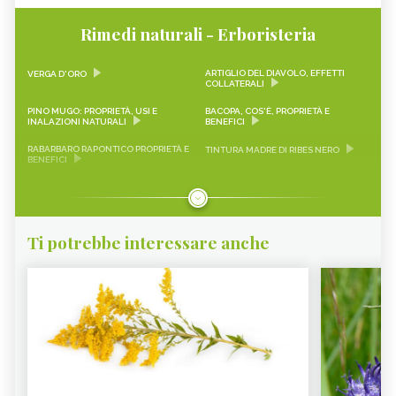
Rimedi naturali - Erboristeria
ARTIGLIO DEL DIAVOLO, EFFETTI
VERGA D'ORO
COLLATERALI
PINO MUGO: PROPRIETÀ, USI E
BACOPA, COS'È, PROPRIETÀ E
INALAZIONI NATURALI
BENEFICI
RABARBARO RAPONTICO PROPRIETÀ E
TINTURA MADRE DI RIBES NERO
BENEFICI
CASCARA SAGRADA PROPRIETÀ E
ONONIDE, PROPRIETÀ E BENEFICI
BENEFICI
GEMMODERIVATI
ECHINACEA
Ti potrebbe interessare anche
KARKADÈ
PIMPINELLA
OLIO DI COCCO
VIAGRA NATURALE
ERICA - CURE-NATURALI.IT
GLUCOMANNANO
PIANTE PER COMBATTERE
PROANTOCIANIDINE: COSA SONO,
L’INVECCHIAMENTO CUTANEO -
BENEFICI ED EFFETTI COLLATERALI -
CURE-NATURALI.IT
CURE-NATURALI.IT
ALOE VERA - CURE-NATURALI.IT
OLIO DI CANOLA