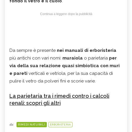
fondo il vetro e il cuoio
.
Continua a leggere dopo la pubblicità
Da sempre è presente
nei manuali di erboristeria
più antichi con vari nomi:
muraiola
o parietaria
per
via della sua relazione quasi simbiotica con muri
e pareti
verticali e vetriola, per la sua capacità di
pulire il vetro da polveri fini e scorie varie.
La parietaria tra i rimedi contro i calcoli
renali: scopri gli altri
da:
RIMEDI NATURALI
ERBORISTERIA