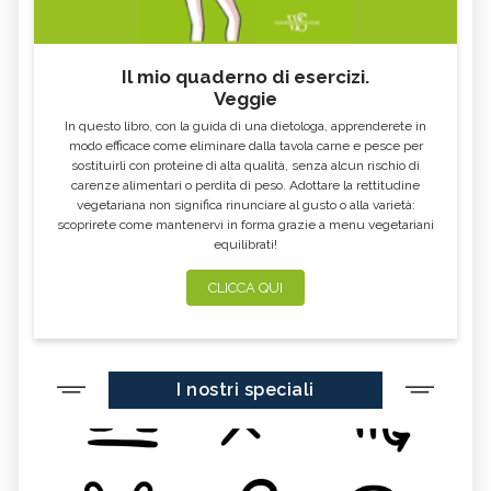
KOMBUCHA
GENZIANA
CARDO MARIANO IN
ECHINACEA, TINTURA MADRE
ERBORISTERIA
Il mio quaderno di esercizi.
Veggie
OLEOLITI
MORINGA OLEIFERA
In questo libro, con la guida di una dietologa, apprenderete in
FUMARIA
LAVANDA
modo efficace come eliminare dalla tavola carne e pesce per
sostituirli con proteine di alta qualità, senza alcun rischio di
CALENDULA
IPERICO
carenze alimentari o perdita di peso. Adottare la rettitudine
ELICRISO
MANNITE
vegetariana non significa rinunciare al gusto o alla varietà:
scoprirete come mantenervi in forma grazie a menu vegetariani
ASHWAGANDHA
EQUISETO
equilibrati!
ISSOPO
EPILOBIO
CLICCA QUI
MENTA, TINTURA MADRE
SALVIA, TINTURA MADRE
GELSOMINO
BORRAGINE
AÇAI
PORTULACA
I nostri speciali
RHODIOLA
CITRONELLA
HERICIUM ERINACEUS
SPACCAPIETRA
CRESPINO
SEDUM