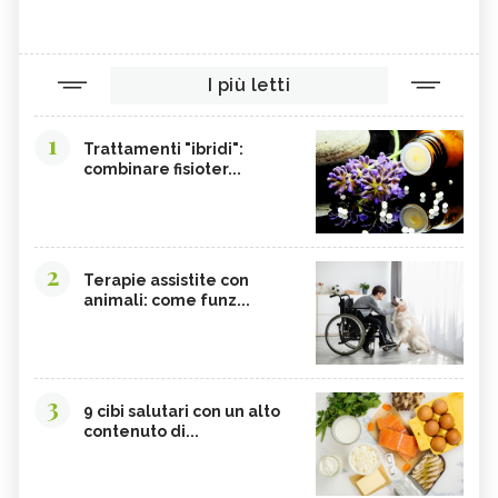
OLIO DI RISO
TINTURA MADRE DI CURCUMA
COLINA
CORDYCEPS SINENSIS
I più letti
BARDANA
BROMELINA
GUARANÀ
UVA URSINA
1
Trattamenti "ibridi":
combinare fisioter...
AGNOCASTO
TANNINI
FIENO GRECO
MALTODESTRINE
AGAVE
TAMARINDO
2
BIANCOSPINO
GRAMIGNA
Terapie assistite con
animali: come funz...
BELLADONNA
SANTOREGGIA
MACA DELLA ANDE
ELEUTEROCOCCO
PIANTAGGINE
ARNICA
3
9 cibi salutari con un alto
AGAR AGAR
BOSWELLIA
contenuto di...
RUTA
GARCINIA
OLIO 31
ERISIMO