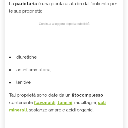
La
parietaria
è una pianta usata fin dall'antichità per
le sue proprietà:
Continua a leggere dopo la pubblicità
diuretiche;
antinfiammatorie;
lenitive.
Tali proprietà sono date da un
fitocomplesso
contenente
flavonoidi
,
tannini
, mucillagini,
sali
minerali
, sostanze amare e acidi organici.