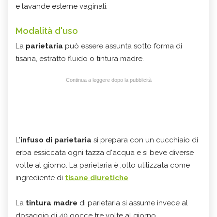
e lavande esterne vaginali.
Modalità d'uso
La
parietaria
può essere assunta sotto forma di
tisana, estratto fluido o tintura madre.
Continua a leggere dopo la pubblicità
L'
infuso di parietaria
si prepara con un cucchiaio di
erba essiccata ogni tazza d'acqua e si beve diverse
volte al giorno. La parietaria è ,olto utilizzata come
ingrediente di
tisane diuretiche
.
La
tintura madre
di parietaria si assume invece al
dosaggio di 40 gocce tre volte al giorno.