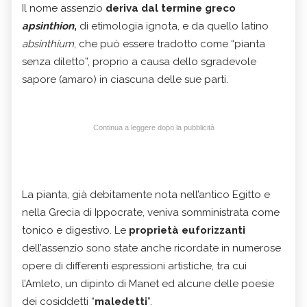
Il nome assenzio
deriva dal termine greco
apsìnthion
,
di etimologia ignota, e da quello latino
absinthium
, che può essere tradotto come “pianta
senza diletto”, proprio a causa dello sgradevole
sapore (amaro) in ciascuna delle sue parti.
Continua a leggere dopo la pubblicità
La pianta, già debitamente nota nell’antico Egitto e
nella Grecia di Ippocrate, veniva somministrata come
tonico e digestivo. Le
proprietà euforizzanti
dell’assenzio sono state anche ricordate in numerose
opere di differenti espressioni artistiche, tra cui
l’Amleto, un dipinto di Manet ed alcune delle poesie
dei cosiddetti “
maledetti
”.