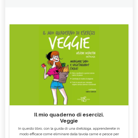
CORIOLUS VERSICOLOR: PROPRIETÀ E
SENNA
CONTROINDICAZIONI
LICHENE ISLANDICO
CALENDULA, TINTURA MADRE
LAMPONE
SALSAPARIGLIA
RUSCO
LUPPOLO
GALEGA
MAITAKE
FICO
SALICE
ALTEA
ESCOLZIA
OLIO DI SESAMO
AMIDO
TÈ BIANCO
MELISSA
KOMBUCHA
GENZIANA
CARDO MARIANO IN
ECHINACEA, TINTURA MADRE
ERBORISTERIA
Il mio quaderno di esercizi.
Veggie
OLEOLITI
MORINGA OLEIFERA
In questo libro, con la guida di una dietologa, apprenderete in
FUMARIA
LAVANDA
modo efficace come eliminare dalla tavola carne e pesce per