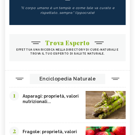
STEVIA
ALLORO
"Il corpo umano è un tempio e come tale va curato e
ORTICA
ASTRAGALO
rispettato, sempre." (Ippocrate)
YERBA MATE: BENEFICI E
CARBONE VEGETALE
CONTROINDICAZIONI DELLA
BEVANDA - CURE-NATURALI.I
BETULLA
LECITINA DI SOIA
Trova Esperto
TIGLIO
MALVA
EFFETTUA UNA RICERCA NELLA DIRECTORY DI CURE-NATURALI E
TROVA IL TUO ESPERTO DI SALUTE NATURALE.
ROSA CANINA
RIBES NERO
ANANAS
ARTIGLIO DEL DIAVOLO
TARASSACO
PASSIFLORA
Enciclopedia Naturale
CAMOMILLA
MANNA
1
GINSENG
OLIO DI COTONE
Asparagi: proprietà, valori
nutrizionali...
EFFETTI COLLATERALI PIANTE ERBE
VIOLA DEL PENSIERO
OFFICINALI
CRANBERRY
CARRUBE
TANACETO
BUGOLA
2
Fragole: proprietà, valori