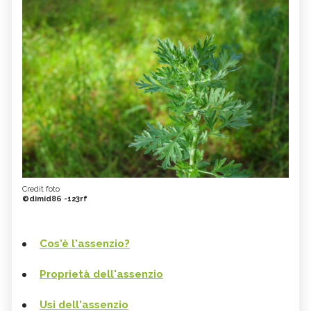
Credit foto
©dimid86 -123rf
Cos'è l'assenzio?
Proprietà dell'assenzio
Usi dell'assenzio