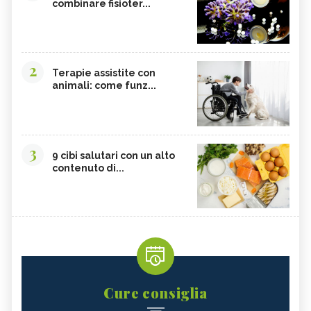
combinare fisioter...
AGNOCASTO
TANNINI
FIENO GRECO
MALTODESTRINE
AGAVE
TAMARINDO
2
BIANCOSPINO
GRAMIGNA
Terapie assistite con
animali: come funz...
BELLADONNA
SANTOREGGIA
MACA DELLA ANDE
ELEUTEROCOCCO
PIANTAGGINE
ARNICA
3
9 cibi salutari con un alto
AGAR AGAR
BOSWELLIA
contenuto di...
RUTA
GARCINIA
OLIO 31
ERISIMO
CORBEZZOLO
RESVERATROLO
VALERIANA
ERBE E PIANTE OFFICINALI
ARGENTO COLLOIDALE
EUCALIPTO
Cure consiglia
MANDRAGORA
IPPOCASTANO