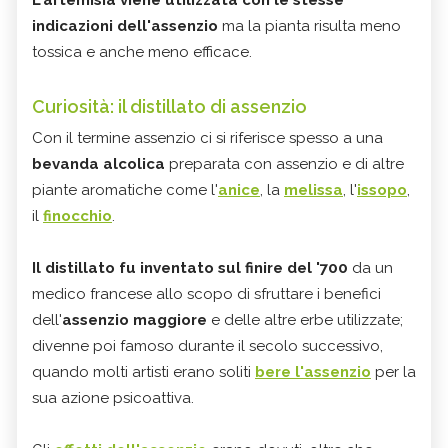
L'artemisia viene utilizzata con le stesse
indicazioni dell'assenzio
ma la pianta risulta meno
tossica e anche meno efficace.
Curiosità: il distillato di assenzio
Con il termine assenzio ci si riferisce spesso a una
bevanda alcolica
preparata con assenzio e di altre
piante aromatiche come l'
anice
, la
melissa
, l'
issopo
,
il
finocchio
.
Il distillato fu inventato sul finire del '700
da un
medico francese allo scopo di sfruttare i benefici
dell'
assenzio maggiore
e delle altre erbe utilizzate;
divenne poi famoso durante il secolo successivo,
quando molti artisti erano soliti
bere l'assenzio
per la
sua azione psicoattiva.