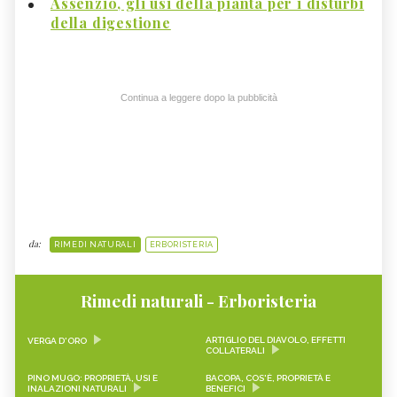
Assenzio, gli usi della pianta per i disturbi
della digestione
Continua a leggere dopo la pubblicità
da:
RIMEDI NATURALI
ERBORISTERIA
Rimedi naturali - Erboristeria
ARTIGLIO DEL DIAVOLO, EFFETTI
VERGA D'ORO
COLLATERALI
PINO MUGO: PROPRIETÀ, USI E
BACOPA, COS'È, PROPRIETÀ E
INALAZIONI NATURALI
BENEFICI