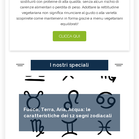
sostituirli con proteine di alta qualità, senza alcun rischio di
CALENDULA
IPERICO
carenze alimentari o perdita di peso. Adottare la rettitudine
ELICRISO
MANNITE
vegetariana non significa rinunciare al gusto o alla varietà:
scoprirete come mantenervi in forma grazie a menu vegetariani
ASHWAGANDHA
EQUISETO
equilibrati!
ISSOPO
EPILOBIO
CLICCA QUI
MENTA, TINTURA MADRE
SALVIA, TINTURA MADRE
GELSOMINO
BORRAGINE
AÇAI
PORTULACA
I nostri speciali
RHODIOLA
CITRONELLA
HERICIUM ERINACEUS
SPACCAPIETRA
CRESPINO
SEDUM
OLIO DI RICINO
MIRTO
Fuoco, Terra, Aria, Acqua: le
CAPELVENERE
GINKGO BILOBA
caratteristiche dei 12 segni zodiacali
CENTELLA
ACHILLEA
VERBENA
SPIREA