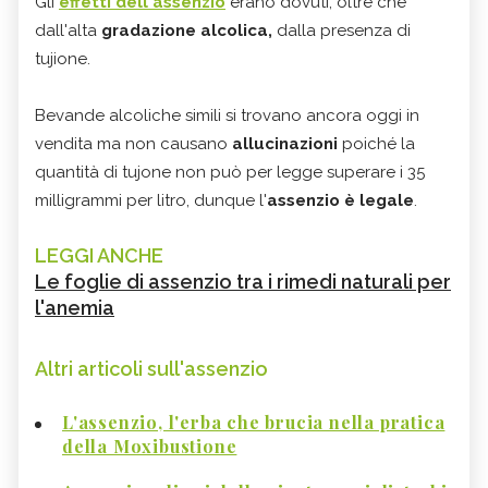
Gli
effetti dell'assenzio
erano dovuti, oltre che
dall'alta
gradazione alcolica,
dalla presenza di
tujione.
Bevande alcoliche simili si trovano ancora oggi in
vendita ma non causano
allucinazioni
poiché la
quantità di tujone non può per legge superare i 35
milligrammi per litro, dunque l'
assenzio è legale
.
LEGGI ANCHE
Le foglie di assenzio tra i rimedi naturali per
l'anemia
Altri articoli sull'assenzio
L'assenzio, l'erba che brucia nella pratica
della Moxibustione