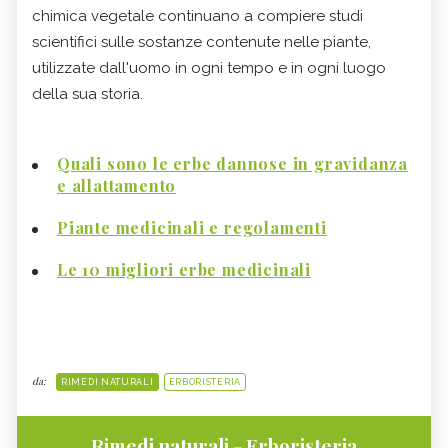
chimica vegetale continuano a compiere studi
scientifici sulle sostanze contenute nelle piante,
utilizzate dall'uomo in ogni tempo e in ogni luogo
della sua storia.
Quali sono le erbe dannose in gravidanza
e allattamento
Piante medicinali e regolamenti
Le 10 migliori erbe medicinali
da:
RIMEDI NATURALI
ERBORISTERIA
Rimedi naturali - Erboristeria