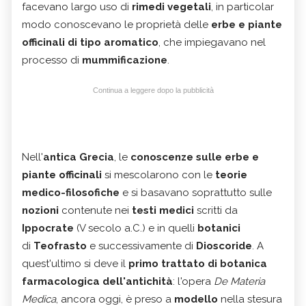
facevano largo uso di
rimedi vegetali
, in particolar
modo conoscevano le proprietà delle
erbe e
piante
officinali di tipo aromatico
, che impiegavano nel
processo di
mummificazione
.
Continua a leggere dopo la pubblicità
Nell'
antica Grecia
, le
conoscenze sulle erbe e
piante
officinali
si mescolarono con le
teorie
medico-filosofiche
e si basavano soprattutto sulle
nozioni
contenute nei
testi medici
scritti da
Ippocrate
(V secolo a.C.) e in quelli
botanici
di
Teofrasto
e successivamente di
Dioscoride
. A
quest'ultimo si deve il
primo trattato di botanica
farmacologica dell'antichità
: l'opera
De Materia
Medica
, ancora oggi, è preso a
modello
nella stesura