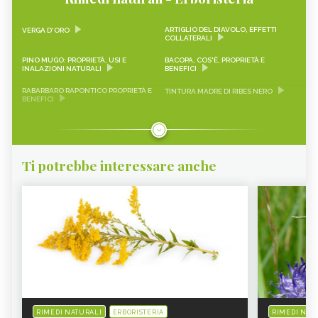
ARTIGLIO DEL DIAVOLO, EFFETTI
VERGA D'ORO
COLLATERALI
PINO MUGO: PROPRIETÀ, USI E
BACOPA, COS'È, PROPRIETÀ E
INALAZIONI NATURALI
BENEFICI
RABARBARO RAPONTICO PROPRIETÀ E
TINTURA MADRE DI RIBES NERO
BENEFICI
CASCARA SAGRADA PROPRIETÀ E
ONONIDE, PROPRIETÀ E BENEFICI
BENEFICI
GEMMODERIVATI
ECHINACEA
Ti potrebbe interessare anche
KARKADÈ
PIMPINELLA
OLIO DI COCCO
VIAGRA NATURALE
ERICA - CURE-NATURALI.IT
GLUCOMANNANO
PIANTE PER COMBATTERE
PROANTOCIANIDINE: COSA SONO,
L’INVECCHIAMENTO CUTANEO -
BENEFICI ED EFFETTI COLLATERALI -
CURE-NATURALI.IT
CURE-NATURALI.IT
ALOE VERA - CURE-NATURALI.IT
OLIO DI CANOLA
BANABA PROPRIETÀ E
SAMBUCO - CURE-NATURALI.IT
CONTROINDICAZIONI
RIMEDI NATURALI
ERBORISTERIA
RIMEDI NAT