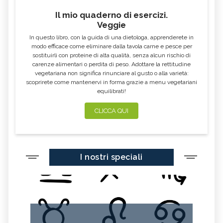
CARDO MARIANO IN
ECHINACEA, TINTURA MADRE
ERBORISTERIA
Il mio quaderno di esercizi.
Veggie
OLEOLITI
MORINGA OLEIFERA
In questo libro, con la guida di una dietologa, apprenderete in
FUMARIA
LAVANDA
modo efficace come eliminare dalla tavola carne e pesce per
sostituirli con proteine di alta qualità, senza alcun rischio di
CALENDULA
IPERICO
carenze alimentari o perdita di peso. Adottare la rettitudine
ELICRISO
MANNITE
vegetariana non significa rinunciare al gusto o alla varietà:
scoprirete come mantenervi in forma grazie a menu vegetariani
ASHWAGANDHA
EQUISETO
equilibrati!
ISSOPO
EPILOBIO
CLICCA QUI
MENTA, TINTURA MADRE
SALVIA, TINTURA MADRE
GELSOMINO
BORRAGINE
AÇAI
PORTULACA
I nostri speciali
RHODIOLA
CITRONELLA
HERICIUM ERINACEUS
SPACCAPIETRA
CRESPINO
SEDUM
OLIO DI RICINO
MIRTO