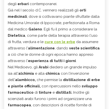
degli
erbari
contemporanei.
Già nel I secolo d.C. vennero realizzati gli
orti
medicinali
, dove si coltivavano piante sfruttate dalla
Medicina Umorale di Ippocrate, perfezionata a Roma
dal medico
Galeno
. Egli fu il primo a considerare la
Dietetica
, come parte della terapia attraverso l'uso
di frutta, verdura e le
cure con le erbe
da assumere
attraverso l'
alimentazione
, dando
veste scientifica
a ciò che le donne di ogni epoca hanno appreso
attraverso l'
esperienza di tutti i giorni
.
Nel Medioevo, gli
Arabi
diedero un grande impulso
sia all'
alchimia
e alla
chimica
con l'invenzione
dell'
alambicco,
che permise la
distillazione di erbe
e piante officinali,
con ripercussioni nello
sviluppo
farmaceutico
di
tinture
e
distillati.
Inoltre gli
scienziati arabi furono i primi ad organizzare una
farmacopea
, con descrizioni di ricette fornite di