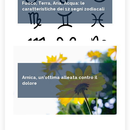
Fuoco, Terra, Aria, Acqua: le
CAPELVENERE
GINKGO BILOBA
caratteristiche dei 12 segni zodiacali
CENTELLA
ACHILLEA
VERBENA
SPIREA
OLIO DI NOCCIOLA
ARTEMISIA
ACACIA
ACETOSELLA
GINEPRO
SCHISANDRA
MIRRA
SOLANUM NIGRUM
TÈ VERDE
OLIO DI JOJOBA
Arnica, un'ottima alleata contro il
GANODERMA
PSILLIO
dolore
TRIBULUS TERRESTRIS
CREATINA
PARIETARIA
FRUTTOSIO
ASSENZIO
FUCUS
MELATONINA
PILOSELLA
YERBA SANTA,
OLIO DI RISO