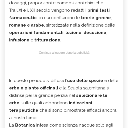
dosaggi, proporzioni e composizioni chimiche.
Tra l'XI e il XIII secolo vengono redatti i
primi testi
farmaceutic
i, in cui confluirono le
teorie greche
,
romane
e
arabe
, sintetizzate nella definizione delle
operazioni fondamentali
:
lozione
,
decozione
,
infusione
e
triturazione
.
Continua a leggere dopo la pubblicità
In questo periodo si diffuse l'
uso delle spezie
e delle
erbe e piante officinali
e la Scuola salernitana si
distinse per la grande perizia nel
selezionare le
erbe
, sulle quali abbondano
indicazioni
terapeutiche
che si sono dimostrate efficaci ancora
ai nostri tempi.
La
Botanica
intesa come scienza nacque solo agli