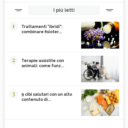
TINTURA MADRE DI CURCUMA
COLINA
I più letti
CORDYCEPS SINENSIS
BARDANA
BROMELINA
GUARANÀ
1
Trattamenti "ibridi":
combinare fisioter...
UVA URSINA
AGNOCASTO
TANNINI
FIENO GRECO
MALTODESTRINE
AGAVE
2
TAMARINDO
BIANCOSPINO
Terapie assistite con
animali: come funz...
GRAMIGNA
BELLADONNA
SANTOREGGIA
MACA DELLA ANDE
ELEUTEROCOCCO
PIANTAGGINE
3
9 cibi salutari con un alto
ARNICA
AGAR AGAR
contenuto di...
BOSWELLIA
RUTA
GARCINIA
OLIO 31
ERISIMO
CORBEZZOLO